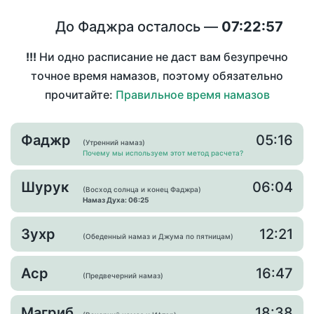
До Фаджра осталось —
07:22:57
!!!
Ни одно расписание не даст вам безупречно
точное время намазов, поэтому обязательно
прочитайте:
Правильное время намазов
Фаджр
05:16
(Утренний намаз)
Почему мы используем этот метод расчета?
Шурук
06:04
(Восход солнца и конец Фаджра)
Намаз Духа: 06:25
Зухр
12:21
(Обеденный намаз и Джума по пятницам)
Аср
16:47
(Предвечерний намаз)
Магриб
18:38