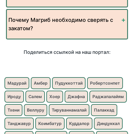
Почему Магриб необходимо сверять с
закатом?
Поделиться ссылкой на наш портал:
Мадурай
Амбер
Пудуккоттай
Робертсонпет
Ироду
Салем
Хоер
Джафна
Раджапалайям
Тхени
Веллуру
Тируваннамалай
Палаккад
Танджавур
Коимбатур
Куддалор
Диндуккал