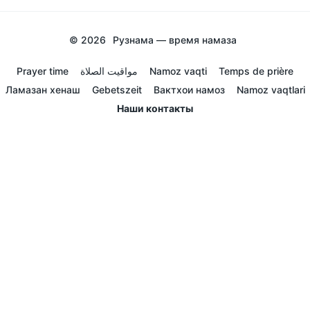
© 2026
Рузнама — время намаза
Prayer time
مواقيت الصلاة
Namoz vaqti
Temps de prière
Ламазан хенаш
Gebetszeit
Вактхои намоз
Namoz vaqtlari
Наши контакты