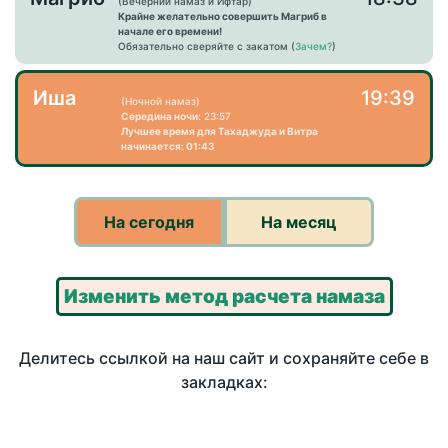
(Вечерний намаз и Ифтар)
Крайне желательно совершить Магриб в
начале его времени!
Обязательно сверяйте с закатом (
Зачем?
)
Иша
19:39
(Ночной намаз)
Середина ночи:
23:57
Лучшее время для Тахаджуда и Витра
начинается: 01:43
На сегодня
На месяц
Изменить метод расчета намаза
Делитесь ссылкой на наш сайт и сохраняйте себе в
закладках: