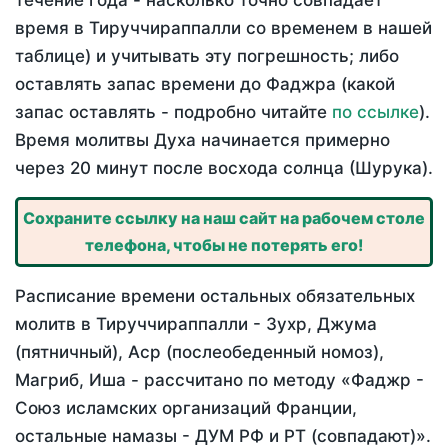
течение года - насколько точно совпадает
время в Тируччираппалли со временем в нашей
таблице) и учитывать эту погрешность; либо
оставлять запас времени до Фаджра (какой
запас оставлять - подробно читайте
по ссылке
).
Время молитвы Духа начинается примерно
через 20 минут после восхода солнца (Шурука).
Сохраните ссылку на наш сайт на рабочем столе
телефона, чтобы не потерять его!
Расписание времени остальных обязательных
молитв в Тируччираппалли - Зухр, Джума
(пятничный), Аср (послеобеденный номоз),
Магриб, Иша - рассчитано по методу «Фаджр -
Союз исламских организаций Франции,
остальные намазы - ДУМ РФ и РТ (совпадают)».