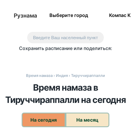
Рузнама
Выберите город
Компас 
Введите Ваш населенный пункт
Сохранить расписание или поделиться:
Время намаза
›
Индия
› Тируччираппалли
Время намаза в
Тируччираппалли на сегодня
На сегодня
На месяц