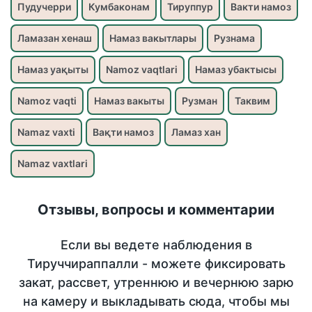
Пудучерри
Кумбаконам
Тируппур
Вакти намоз
Ламазан хенаш
Намаз вакытлары
Рузнама
Намаз уақыты
Namoz vaqtlari
Намаз убактысы
Namoz vaqti
Намаз вакыты
Рузман
Таквим
Namaz vaxti
Вақти намоз
Ламаз хан
Namaz vaxtlari
Отзывы, вопросы и комментарии
Если вы ведете наблюдения в
Тируччираппалли - можете фиксировать
закат, рассвет, утреннюю и вечернюю зарю
на камеру и выкладывать сюда, чтобы мы