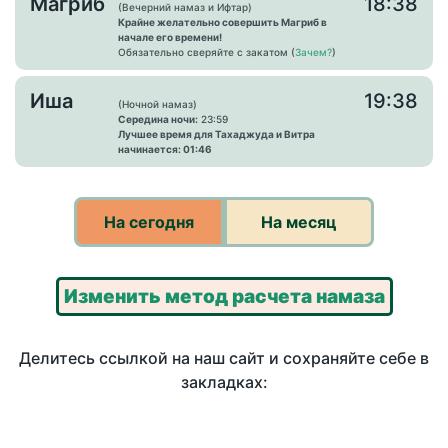
Магриб
18:38
(Вечерний намаз и Ифтар)
Крайне желательно совершить Магриб в
начале его времени!
Обязательно сверяйте с закатом (
Зачем?
)
Иша
19:38
(Ночной намаз)
Середина ночи:
23:59
Лучшее время для Тахаджуда и Витра
начинается: 01:46
На сегодня
На месяц
Изменить метод расчета намаза
Делитесь ссылкой на наш сайт и сохраняйте себе в
закладках: