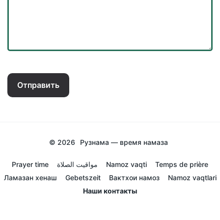
Отправить
© 2026
Рузнама — время намаза
Prayer time
مواقيت الصلاة
Namoz vaqti
Temps de prière
Ламазан хенаш
Gebetszeit
Вактхои намоз
Namoz vaqtlari
Наши контакты