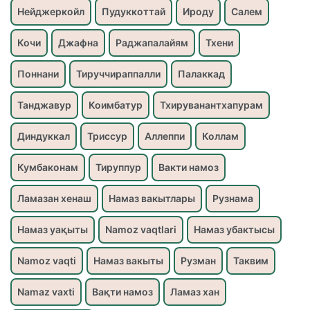
Нейджеркойл
Пудуккоттай
Ироду
Салем
Кочи
Джафна
Раджапалайям
Тхени
Поннани
Тируччираппалли
Палаккад
Танджавур
Коимбатур
Тхируванантхапурам
Диндуккал
Триссур
Аллеппи
Коллам
Кумбаконам
Тируппур
Вакти намоз
Ламазан хенаш
Намаз вакытлары
Рузнама
Намаз уақыты
Namoz vaqtlari
Намаз убактысы
Namoz vaqti
Намаз вакыты
Рузман
Таквим
Namaz vaxti
Вақти намоз
Ламаз хан