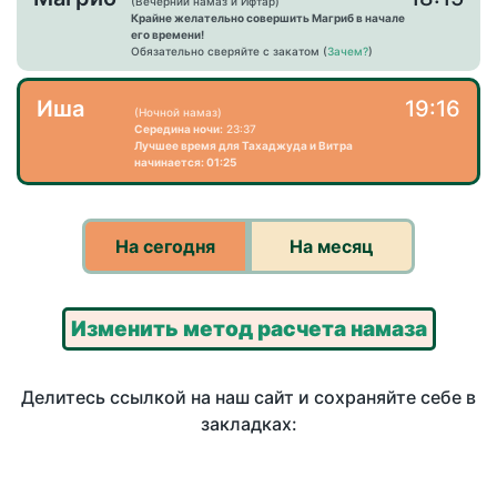
(Вечерний намаз и Ифтар)
Крайне желательно совершить Магриб в начале
его времени!
Обязательно сверяйте с закатом (
Зачем?
)
Иша
19:16
(Ночной намаз)
Середина ночи:
23:37
Лучшее время для Тахаджуда и Витра
начинается: 01:25
На сегодня
На месяц
Изменить метод расчета намаза
Делитесь ссылкой на наш сайт и сохраняйте себе в
закладках: