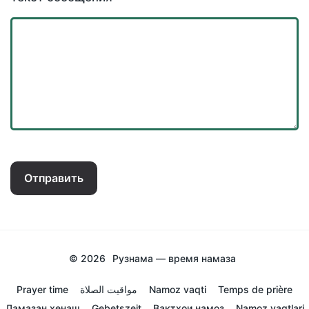
Отправить
© 2026
Рузнама — время намаза
Prayer time
مواقيت الصلاة
Namoz vaqti
Temps de prière
Ламазан хенаш
Gebetszeit
Вактхои намоз
Namoz vaqtlari