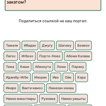
закатом?
Поделиться ссылкой на наш портал:
Тамале
Ибадан
Джугу
Шагаму
Боикон
Лагос
Игбохо
Порто-Ново
Абоме Калави
Тема
Киши
Абеокута
Ломе
Параку
Иджебу-Игбо
Илорин
Иво
Ойо
Кара
Икире
Вакти намоз
Ламазан хенаш
Намаз вакытлары
Рузнама
Намаз уақыты