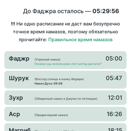
До Фаджра осталось —
05:29:56
!!!
Ни одно расписание не даст вам безупречно
точное время намазов, поэтому обязательно
прочитайте:
Правильное время намазов
Фаджр
05:00
(Утренний намаз)
Почему мы используем этот метод расчета?
Шурук
05:47
(Восход солнца и конец Фаджра)
Намаз Духа: 06:08
Зухр
12:01
(Обеденный намаз и Джума по пятницам)
Аср
16:26
(Предвечерний намаз)
Магриб
18:15