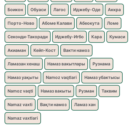
Боикон
Обуаси
Лагос
Иджебу-Оде
Аккра
Порто-Ново
Абоме Калави
Абеокута
Ломе
Секонди-Такоради
Иджебу-Игбо
Кара
Кумаси
Акиаман
Кейп-Кост
Вакти намоз
Ламазан хенаш
Намаз вакытлары
Рузнама
Намаз уақыты
Namoz vaqtlari
Намаз убактысы
Namoz vaqti
Намаз вакыты
Рузман
Таквим
Namaz vaxti
Вақти намоз
Ламаз хан
Namaz vaxtlari