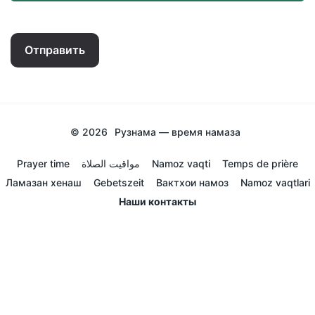
Отправить
© 2026
Рузнама — время намаза
Prayer time
مواقيت الصلاة
Namoz vaqti
Temps de prière
Ламазан хенаш
Gebetszeit
Вактхои намоз
Namoz vaqtlari
Наши контакты