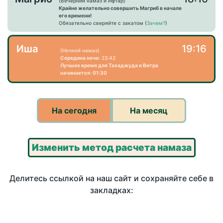
(Вечерний намаз и Ифтар)
Крайне желательно совершить Магриб в начале
его времени!
Обязательно сверяйте с закатом (
Зачем?
)
Иша
19:16
(Ночной намаз)
Середина ночи:
23:42
Лучшее время для Тахаджуда и Витра
начинается: 01:30
На сегодня
На месяц
Изменить метод расчета намаза
Делитесь ссылкой на наш сайт и сохраняйте себе в
закладках: