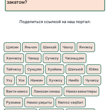
закатом?
Поделиться ссылкой на наш портал:
Цзясин
Яньчэн
Шанхай
Чаоху
Янчжоу
Ханчжоу
Чаншу
Сучжоу
Чжэньцзян
Тайчжоу
Сунцзян
Хуайань
Шанъюй
Юйяо
Уху
Уси
Нанкин
Хучжоу
Нинбо
Чучжоу
Вакти намоз
Ламазан хенаш
Намаз вакытлары
Рузнама
Намаз уақыты
Namoz vaqtlari