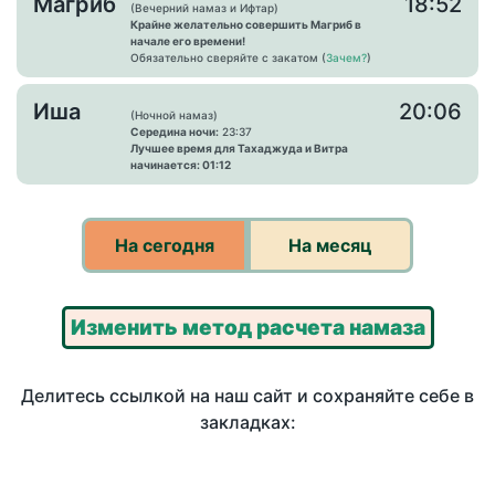
Магриб
18:52
(Вечерний намаз и Ифтар)
Крайне желательно совершить Магриб в
начале его времени!
Обязательно сверяйте с закатом (
Зачем?
)
Иша
20:06
(Ночной намаз)
Середина ночи:
23:37
Лучшее время для Тахаджуда и Витра
начинается: 01:12
На сегодня
На месяц
Изменить метод расчета намаза
Делитесь ссылкой на наш сайт и сохраняйте себе в
закладках: