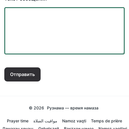
Отправить
© 2026
Рузнама — время намаза
Prayer time
مواقيت الصلاة
Namoz vaqti
Temps de prière
Ламазан хенаш
Gebetszeit
Вактхои намоз
Namoz vaqtlari