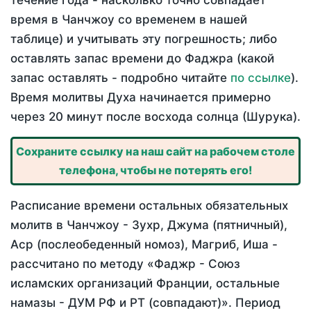
течение года - насколько точно совпадает
время в Чанчжоу со временем в нашей
таблице) и учитывать эту погрешность; либо
оставлять запас времени до Фаджра (какой
запас оставлять - подробно читайте
по ссылке
).
Время молитвы Духа начинается примерно
через 20 минут после восхода солнца (Шурука).
Сохраните ссылку на наш сайт на рабочем столе
телефона, чтобы не потерять его!
Расписание времени остальных обязательных
молитв в Чанчжоу - Зухр, Джума (пятничный),
Аср (послеобеденный номоз), Магриб, Иша -
рассчитано по методу «Фаджр - Союз
исламских организаций Франции, остальные
намазы - ДУМ РФ и РТ (совпадают)». Период