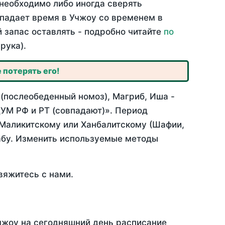
необходимо либо иногда сверять
впадает время в Учжоу со временем в
й запас оставлять - подробно читайте
по
рука).
 потерять его!
 (послеобеденный номоз), Магриб, Иша -
УМ РФ и РТ (совпадают)». Период
 Маликитскому или Ханбалитскому (Шафии,
абу. Изменить используемые методы
вяжитесь с нами.
Учжоу на сегодняшний день расписание