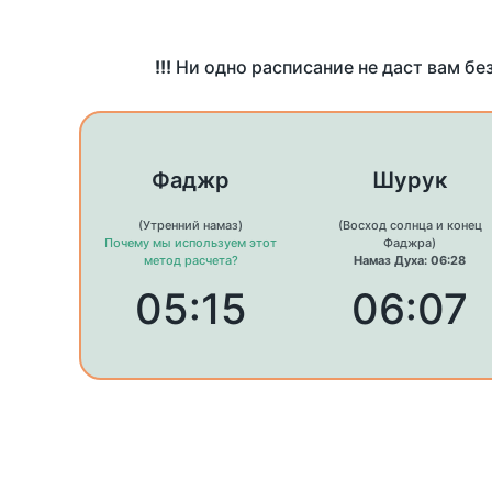
!!!
Ни одно расписание не даст вам бе
Фаджр
Шурук
(Утренний намаз)
(Восход солнца и конец
Почему мы используем этот
Фаджра)
метод расчета?
Намаз Духа: 06:28
05:15
06:07