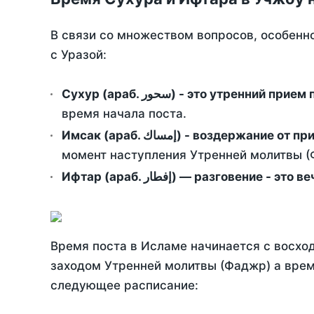
В связи со множеством вопросов, особенн
с Уразой:
Сухур (араб. سحور) - это утренний при
время начала поста.
Имсак (араб. إمساك) - возд
момент наступления Утренней молитвы (Ф
Ифтар (араб. إفطار) — разговение
Время поста в Исламе начинается с восход
заходом Утренней молитвы (Фаджр) а врем
следующее расписание: