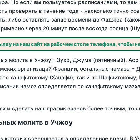
ра. Но если вы пользуетесь расписаниями, то вам 
сть проверять в течение года - насколько точно со
ть; либо оставлять запас времени до Фаджра (како
примерно через 20 минут после восхода солнца (Шу
лку на наш сайт на рабочем столе телефона, чтобы не
х молитв в Учжоу - Зухр, Джума (пятничный), Аср
мских организаций Франции, остальные намазы - Д
 по ханафитскому (Ханафи), так и по Шафиитскому,
писании намоз определяется по ханафитскому мазх
ях и сделать наш график азанов более точным, то с
ьных молитв в Учжоу
из которых совершается в определенное время. В 