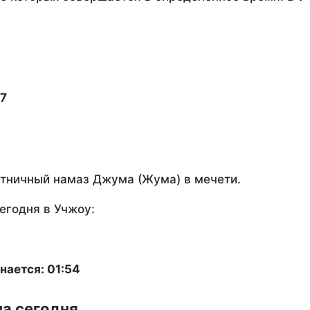
17
ятничный намаз Джума (Жума) в мечети.
егодня в Учжоу:
нается: 01:54
на сегодня