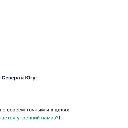
т Севера к Югу
:
 не совсем точным и
в целях
нается утренний намаз?
).