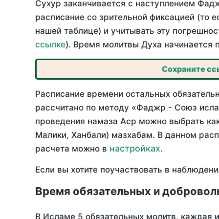
Сухур заканчивается с наступлением Фадж
расписание со зрительной фиксацией (то е
нашей таблице) и учитывать эту погрешнос
ссылке
). Время молитвы Духа начинается 
Сохраните ссы
Расписание времени остальных обязательны
рассчитано по методу «Фаджр - Союз исла
проведения намаза Аср можно выбрать как
Малики, Ханбали) мазхабам. В данном рас
настройках
расчета можно в
.
Если вы хотите поучаствовать в наблюдени
Время обязательных и добровол
В Исламе 5 обязательных молитв, каждая 