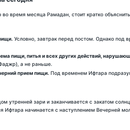
о во время месяца Рамадан, стоит кратко объясни
ем пищи.
Условно, завтрак перед постом. Однако под 
ержание от приема пищи, питья и всех других действий, наруша
аджр), а не раньше.
 - это вечерний прием пищи.
Под временем Ифтара подразум
ом утренней зари и заканчивается с закатом солнц
я Ифтара начинается с наступлением Вечерней мол