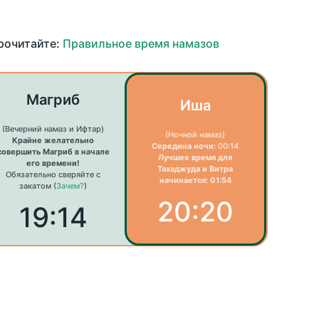
прочитайте:
Правильное время намазов
Магриб
Иша
(Вечерний намаз и Ифтар)
(Ночной намаз)
Крайне желательно
Середина ночи:
00:14
совершить Магриб в начале
Лучшее время для
его времени!
Тахаджуда и Витра
Обязательно сверяйте с
начинается: 01:54
закатом (
Зачем?
)
20:20
19:14