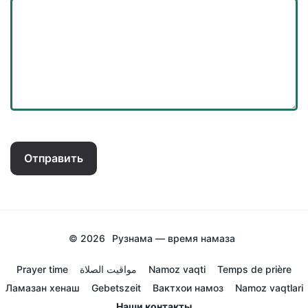
Отправить
© 2026
Рузнама — время намаза
Prayer time
مواقيت الصلاة
Namoz vaqti
Temps de prière
Ламазан хенаш
Gebetszeit
Вактхои намоз
Namoz vaqtlari
Наши контакты