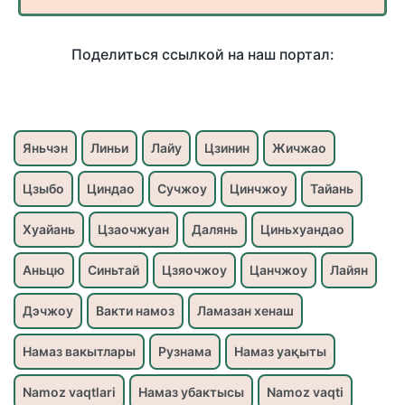
Поделиться ссылкой на наш портал:
Яньчэн
Линьи
Лайу
Цзинин
Жичжао
Цзыбо
Циндао
Сучжоу
Цинчжоу
Тайань
Хуайань
Цзаочжуан
Далянь
Циньхуандао
Аньцю
Синьтай
Цзяочжоу
Цанчжоу
Лайян
Дэчжоу
Вакти намоз
Ламазан хенаш
Намаз вакытлары
Рузнама
Намаз уақыты
Namoz vaqtlari
Намаз убактысы
Namoz vaqti