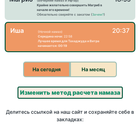
(Вечерний намаз и Ифтар)
Крайне желательно совершить Магриб в
начале его времени!
Обязательно сверяйте с закатом (
Зачем?
)
Иша
20:37
(Ночной намаз)
Середина ночи:
22:58
Лучшее время для Тахаджуда и Витра
начинается: 00:19
На сегодня
На месяц
Изменить метод расчета намаза
Делитесь ссылкой на наш сайт и сохраняйте себе в
закладках: