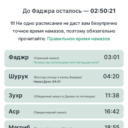
До Фаджра осталось —
02:50:21
!!!
Ни одно расписание не даст вам безупречно
точное время намазов, поэтому обязательно
прочитайте:
Правильное время намазов
Фаджр
03:01
(Утренний намаз)
Почему мы используем этот метод расчета?
Шурук
04:20
(Восход солнца и конец Фаджра)
Намаз Духа: 04:41
Зухр
11:38
(Обеденный намаз и Джума по пятницам)
Аср
16:42
(Предвечерний намаз)
Магриб
18:55