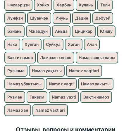
Фулаэрцзи
Хэйхэ
Харбин
Хулань
Тели
Лунфэн
Шуанчэн
Ичунь
Дацин
Дэхуэй
Бэйань
Чжаодун
Аньда
Цицикар
Юйшу
Нэхэ
Хунган
Суйхуа
Хэган
Ачэн
Вакти намоз
Ламазан хенаш
Намаз вакытлары
Рузнама
Намаз уақыты
Namoz vaqtlari
Намаз убактысы
Namoz vaqti
Намаз вакыты
Рузман
Таквим
Namaz vaxti
Вақти намоз
Ламаз хан
Namaz vaxtlari
Отзывы, вопросы и комментарии