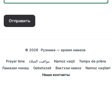
Отправить
© 2026
Рузнама — время намаза
Prayer time
مواقيت الصلاة
Namoz vaqti
Temps de prière
Ламазан хенаш
Gebetszeit
Вактхои намоз
Namoz vaqtlari
Наши контакты