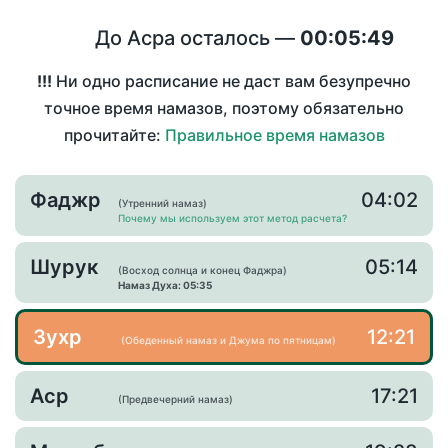
До Асра осталось —
00:05:49
!!!
Ни одно расписание не даст вам безупречно
точное время намазов, поэтому обязательно
прочитайте:
Правильное время намазов
Фаджр
04:02
(Утренний намаз)
Почему мы используем этот метод расчета?
Шурук
05:14
(Восход солнца и конец Фаджра)
Намаз Духа: 05:35
Зухр
12:21
(Обеденный намаз и Джума по пятницам)
Аср
17:21
(Предвечерний намаз)