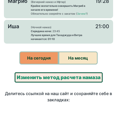
Магриб
19:28
(Вечерний намаз и Ифтар)
Крайне желательно совершить Магриб в
начале его времени!
Обязательно сверяйте с закатом (
Зачем?
)
Иша
21:00
(Ночной намаз)
Середина ночи:
23:45
Лучшее время для Тахаджуда и Витра
начинается: 01:10
На сегодня
На месяц
Изменить метод расчета намаза
Делитесь ссылкой на наш сайт и сохраняйте себе в
закладках: