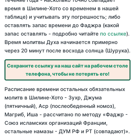
течение года - насколько точно совпадает
время в Шилине-Хото со временем в нашей
таблице) и учитывать эту погрешность; либо
оставлять запас времени до Фаджра (какой
запас оставлять - подробно читайте
по ссылке
).
Время молитвы Духа начинается примерно
через 20 минут после восхода солнца (Шурука).
Сохраните ссылку на наш сайт на рабочем столе
телефона, чтобы не потерять его!
Расписание времени остальных обязательных
молитв в Шилине-Хото - Зухр, Джума
(пятничный), Аср (послеобеденный номоз),
Магриб, Иша - рассчитано по методу «Фаджр -
Союз исламских организаций Франции,
остальные намазы - ДУМ РФ и РТ (совпадают)».