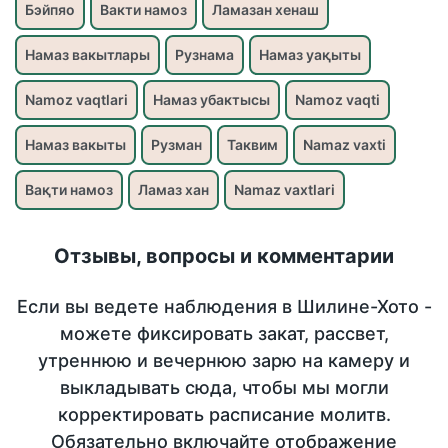
Бэйпяо
Вакти намоз
Ламазан хенаш
Намаз вакытлары
Рузнама
Намаз уақыты
Namoz vaqtlari
Намаз убактысы
Namoz vaqti
Намаз вакыты
Рузман
Таквим
Namaz vaxti
Вақти намоз
Ламаз хан
Namaz vaxtlari
Отзывы, вопросы и комментарии
Если вы ведете наблюдения в Шилине-Хото -
можете фиксировать закат, рассвет,
утреннюю и вечернюю зарю на камеру и
выкладывать сюда, чтобы мы могли
корректировать расписание молитв.
Обязательно включайте отображение