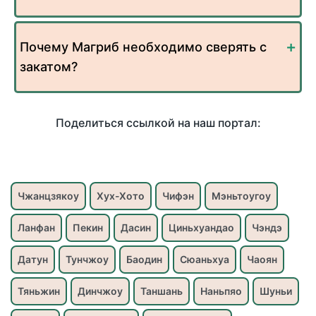
Почему Магриб необходимо сверять с
закатом?
Поделиться ссылкой на наш портал:
Чжанцзякоу
Хух-Хото
Чифэн
Мэньтоугоу
Ланфан
Пекин
Дасин
Циньхуандао
Чэндэ
Датун
Тунчжоу
Баодин
Сюаньхуа
Чаоян
Тяньжин
Динчжоу
Таншань
Наньпяо
Шуньи