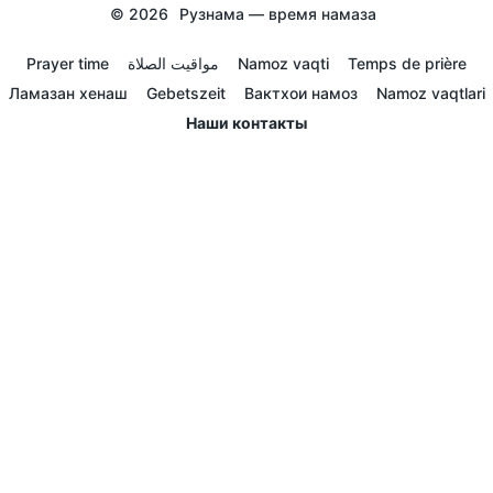
© 2026
Рузнама — время намаза
Prayer time
مواقيت الصلاة
Namoz vaqti
Temps de prière
Ламазан хенаш
Gebetszeit
Вактхои намоз
Namoz vaqtlari
Наши контакты