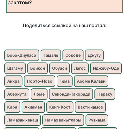
закатом?
Поделиться ссылкой на наш портал:
Бобо-Диуласо
Тамале
Сокоде
Джугу
Шагаму
Боикон
Обуаси
Лагос
Иджебу-Оде
Аккра
Порто-Ново
Тема
Абоме Калави
Абеокута
Ломе
Секонди-Такоради
Параку
Кара
Акиаман
Кейп-Кост
Вакти намоз
Ламазан хенаш
Намаз вакытлары
Рузнама