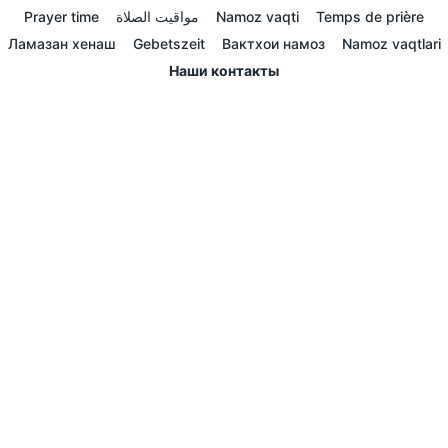
Prayer time
مواقيت الصلاة
Namoz vaqti
Temps de prière
Ламазан хенаш
Gebetszeit
Вактхои намоз
Namoz vaqtlari
Наши контакты