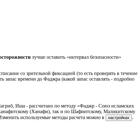
досторожности
лучше оставить «интервал безопасности»
писание со зрительной фиксацией (то есть проверять в течение
ть запас времени до Фаджра (какой запас оставлять - подробно
Магриб, Иша - рассчитано по методу «Фаджр - Союз исламских
ханафитскому (Ханафи), так и по Шафиитскому, Маликитскому
 Изменить используемые методы расчета можно в
.
настройках