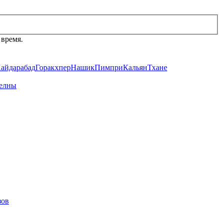
 время.
айдарабад
Горакхпер
Нашик
Пимпри
Кальян
Тхане
елны
зов