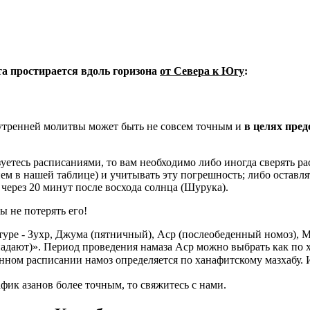
ета простирается вдоль горизона
от Севера к Югу
:
 утренней молитвы может быть не совсем точным и
в целях пре
уетесь расписаниями, то вам необходимо либо иногда сверять рас
нем в нашей таблице) и учитывать эту погрешность; либо оставля
через 20 минут после восхода солнца (Шурука).
ы не потерять его!
уре - Зухр, Джума (пятничный), Аср (послеобеденный номоз), 
адают)». Период проведения намаза Аср можно выбрать как по 
нном расписании намоз определяется по ханафитскому мазхабу.
фик азанов более точным, то свяжитесь с нами.