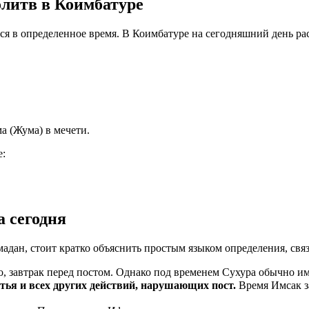
олитв в Коимбатуре
тся в определенное время. В Коимбатуре на сегодняшний день р
а (Жума) в мечети.
е:
а сегодня
мадан, стоит кратко объяснить простым языком определения, свя
, завтрак перед постом. Однако под временем Сухура обычно им
ма пищи, питья и всех других действий, нарушающих пост.
Время Имсак з