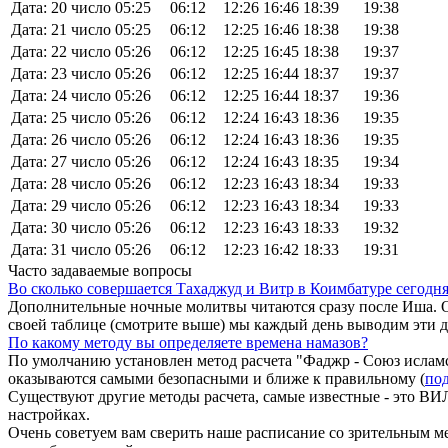
Дата: 20 число
05:25
06:12
12:26
16:46
18:39
19:38
Дата: 21 число
05:25
06:12
12:25
16:46
18:38
19:38
Дата: 22 число
05:26
06:12
12:25
16:45
18:38
19:37
Дата: 23 число
05:26
06:12
12:25
16:44
18:37
19:37
Дата: 24 число
05:26
06:12
12:25
16:44
18:37
19:36
Дата: 25 число
05:26
06:12
12:24
16:43
18:36
19:35
Дата: 26 число
05:26
06:12
12:24
16:43
18:36
19:35
Дата: 27 число
05:26
06:12
12:24
16:43
18:35
19:34
Дата: 28 число
05:26
06:12
12:23
16:43
18:34
19:33
Дата: 29 число
05:26
06:12
12:23
16:43
18:34
19:33
Дата: 30 число
05:26
06:12
12:23
16:43
18:33
19:32
Дата: 31 число
05:26
06:12
12:23
16:42
18:33
19:31
Часто задаваемые вопросы
Во сколько совершается Тахаджуд и Витр в Коимбатуре сегодн
Дополнительные ночные молитвы читаются сразу после Иша. О
своей таблице (смотрите выше) мы каждый день выводим эти 
По какому методу вы определяете времена намазов?
По умолчанию установлен метод расчета "Фаджр - Союз исламс
оказываются самыми безопасными и ближе к правильному (
под
Существуют другие методы расчета, самые известные - это
настройках.
Очень советуем вам сверить наше расписание со зрительным ме