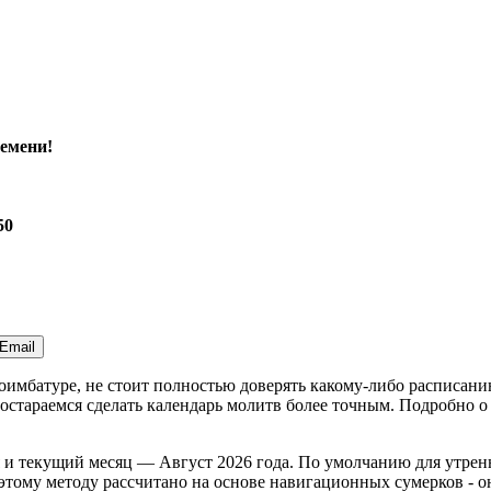
емени!
50
Email
Коимбатуре, не стоит полностью доверять какому-либо расписан
стараемся сделать календарь молитв более точным. Подробно о 
и текущий месяц —
Август 2026 года
. По умолчанию для утрен
тому методу рассчитано на основе навигационных сумерков - оно