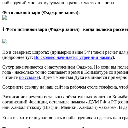
наблюдений многих мусульман в разных частях планеты.
Фото ложной зари (Фаджр не зашел):
🠗 Фото истинной зари (Фаджр зашел) - когда полоска рассв
Но в северных широтах (примерно выше 54°) такой расчет для
(подробнее тут:
Во сколько начинается утренний намаз?
).
Сухур заканчивается с наступлением Фаджра. Но если вы польз
года - насколько точно совпадает время в Коимбатуре со време
читайте
по ссылке
). Время молитвы Духа начинается примерно 
Сохраните ссылку на наш сайт на рабочем столе телефона, чтоб
Расписание времени остальных обязательных молитв в Коимбат
организаций Франции, остальные намазы - ДУМ РФ и РТ (совп
или Ханбалитскому (Шафии, Малики, Ханбали) мазхабам. В да
Если вы хотите поучаствовать в наблюдениях и сделать наш гра