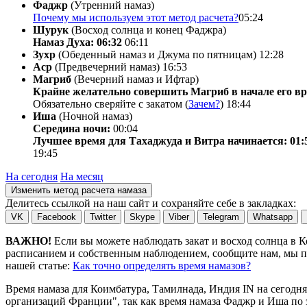
Фаджр
(Утренний намаз)
Почему мы используем этот метод расчета?
05:24
Шурук
(Восход солнца и конец Фаджра)
Намаз Духа: 06:32
06:11
Зухр
(Обеденный намаз и Джума по пятницам)
12:28
Аср
(Предвечерний намаз)
16:53
Магриб
(Вечерний намаз и Ифтар)
Крайне желательно совершить Магриб в начале его вр
Обязательно сверяйте с закатом (
Зачем?
)
18:44
Иша
(Ночной намаз)
Середина ночи:
00:04
Лучшее время для Тахаджуда и Витра начинается: 01:
19:45
На сегодня
На месяц
Изменить метод расчета намаза
Делитесь ссылкой на наш сайт и сохраняйте себе в закладках:
VK
Facebook
Twitter
Skype
Viber
Telegram
Whatsapp
ВАЖНО!
Если вы можете наблюдать закат и восход солнца в 
расписанием и собственным наблюдением, сообщите нам, мы по
нашей статье:
Как точно определять время намазов?
Время намаза для Коимбатура, Тамилнада, Индия
IN
на
сегодня
организаций Франции", так как время намаза Фаджр и Иша по э