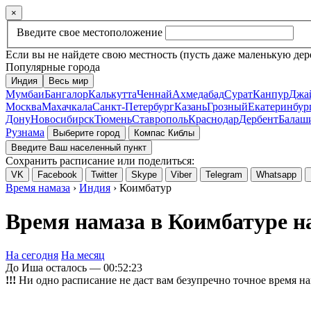
×
Введите свое местоположение
Если вы не найдете свою местность (пусть даже маленькую дер
Популярные города
Индия
Весь мир
Мумбаи
Бангалор
Калькутта
Ченнай
Ахмедабад
Сурат
Канпур
Джа
Москва
Махачкала
Санкт-Петербург
Казань
Грозный
Екатеринбур
Дону
Новосибирск
Тюмень
Ставрополь
Краснодар
Дербент
Балаш
Рузнама
Выберите город
Компас Киблы
Введите Ваш населенный пункт
Сохранить расписание или поделиться:
VK
Facebook
Twitter
Skype
Viber
Telegram
Whatsapp
Время намаза
›
Индия
› Коимбатур
Время намаза в Коимбатуре на
На сегодня
На месяц
До Иша осталось —
00:52:23
!!!
Ни одно расписание не даст вам безупречно точное время на