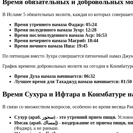
Время обязательных и добровольных м
В Исламе 5 обязательных молитв, каждая из которых совершае
Время утреннего намаза Фаджр:
05:24
Время полуденного намаза Зухр:
12:28
Время послеполуденного намаза Аср:
16:53
Время вечернего намаза Магриб:
18:44
Время ночного намаза Иша:
19:45
По пятницам вместо Зухра совершается пятничный намаз Джум
График времени добровольных молитв на сегодня в Коимбатур
Время Духа намаза начинается: 06:32
Лучшее время для Тахаджуд намаза начинается: 01:50
Время Сухура и Ифтара в Коимбатуре н
В связи со множеством вопросов, особенно во время месяца Ра
Сухур (араб. سحور) - это утренний прием пищи.
Условно
Имсак (араб. إمساك) - воздержание от прие
(Фаджр), а не раньше.