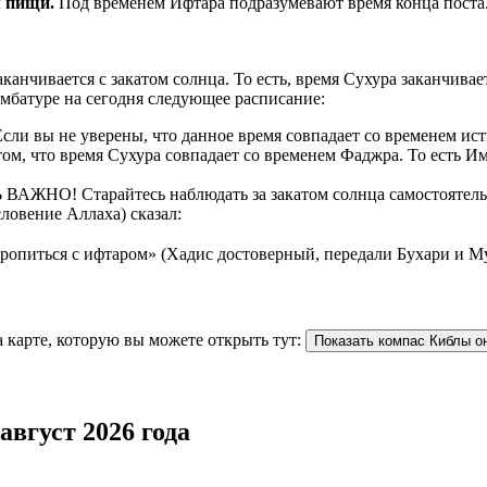
рием пищи.
Под временем Ифтара подразумевают время конца поста
аканчивается с закатом солнца. То есть, время Сухура заканчив
мбатуре на сегодня следующее расписание:
ли вы не уверены, что данное время совпадает со временем ист
ом, что время Сухура совпадает со временем Фаджра. То есть И
 ВАЖНО! Старайтесь наблюдать за закатом солнца самостоятельно
ловение Аллаха) сказал:
торопиться с ифтаром» (Хадис достоверный, передали Бухари и М
 карте, которую вы можете открыть тут:
Показать компас Киблы о
август 2026 года