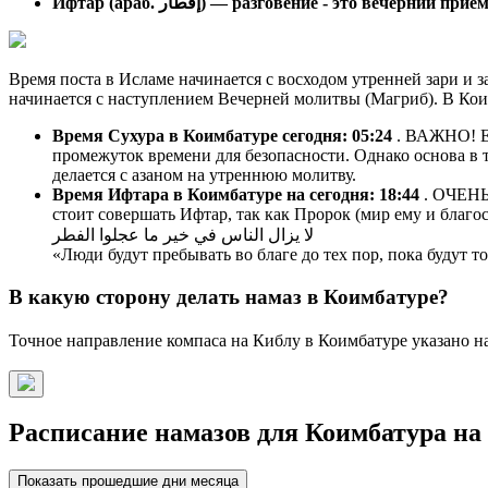
Ифтар (араб. إفطار) — разговение - это вечерний п
Время поста в Исламе начинается с восходом утренней зари и з
начинается с наступлением Вечерней молитвы (Магриб). В Кои
Время Сухура в Коимбатуре сегодня:
05:24
. ВАЖНО! Ес
промежуток времени для безопасности. Однако основа в т
делается с азаном на утреннюю молитву.
Время Ифтара в Коимбатуре на сегодня:
18:44
. ОЧЕНЬ
стоит совершать Ифтар, так как Пророк (мир ему и благос
لا يزال الناس في خير ما عجلوا الفطر
«Люди будут пребывать во благе до тех пор, пока будут 
В какую сторону делать намаз в Коимбатуре?
Точное направление компаса на Киблу в Коимбатуре указано на
Расписание намазов для Коимбатура на 
Показать прошедшие дни месяца