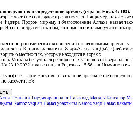
 для верующих в
определенное
время». (сура ан-Ниса, 4: 103).
 которые часто не совпадают с реальностью. Например, некотор
ьше Фаджра. Пророк, мир ему и благословение Аллаха, назвал так
ер
. Но есть и другие факторы, которые необходимо учитывать при
чаться от астрономических вычислений по нескольким причинам:
менность). К примеру, жители Бурдж-Халифы в Дубае (небоскреб
ворить о местностях, которые находятся в горах?;
нность Москвы без учёта чересполосных участков с севера на ю
. На 23.12.2022 закат солнца в Реутово - 15:58, а в Немчиновке 
атмосфере — они могут вызывать иное преломление солнечного с
а не рассчетную);
Email
Тхени
Поннани
Тируччираппалли
Палаккад
Мандья
Бангалор
Ма
уақыты
Namoz vaqtlari
Намаз убактысы
Namoz vaqti
Намаз вакыты