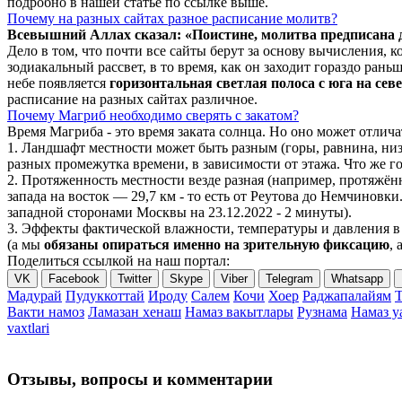
подробно в нашей статье по ссылке выше.
Почему на разных сайтах разное расписание молитв?
Всевышний Аллах сказал: «Поистине, молитва предписана
Дело в том, что почти все сайты берут за основу вычисления,
зодиакальный рассвет, в то время, как он заходит гораздо ран
небе появляется
горизонтальная светлая полоса с юга на сев
расписание на разных сайтах различное.
Почему Магриб необходимо сверять с закатом?
Время Магриба - это время заката солнца. Но оно может отли
1. Ландшафт местности может быть разным (горы, равнина, низ
разных промежутка времени, в зависимости от этажа. Что же го
2. Протяженность местности везде разная (например, протяжё
запада на восток — 29,7 км - то есть от Реутова до Немчиновки
западной сторонами Москвы на 23.12.2022 - 2 минуты).
3. Эффекты фактической влажности, температуры и давления в 
(а мы
обязаны опираться именно на зрительную фиксацию
, 
Поделиться ссылкой на наш портал:
VK
Facebook
Twitter
Skype
Viber
Telegram
Whatsapp
Мадурай
Пудуккоттай
Ироду
Салем
Кочи
Хоер
Раджапалайям
Вакти намоз
Ламазан хенаш
Намаз вакытлары
Рузнама
Намаз 
vaxtlari
Отзывы, вопросы и комментарии