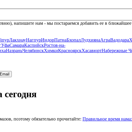
евню), напишите нам - мы постараемся добавить ее в ближайшее
йпур
Лакхнау
Нагпур
Индор
Патна
Бхопал
Лудхияна
Агра
Вадодара
Х
г
Уфа
Самара
Каспийск
Ростов-на-
иха
Назрань
Челябинск
Химки
Красноярск
Хасавюрт
Набережные Ч
Email
 сегодня
мазов, поэтому обязательно прочитайте:
Правильное время нама