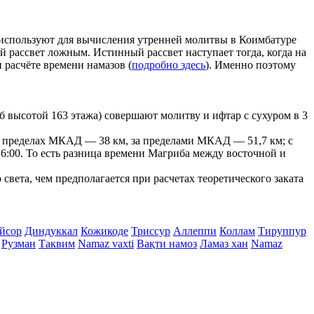
ые используют для вычисления утренней молитвы в Коимбатуре
ой рассвет ложным. Истинный рассвет наступает тогда, когда на
 расчёте времени намазов (
подробно здесь
). Именно поэтому
 высотой 163 этажа) совершают молитву и ифтар с сухуром в 3
г в пределах МКАД — 38 км, за пределами МКАД — 51,7 км; с
- 16:00. То есть разница времени Магриба между восточной и
вета, чем предполагается при расчетах теоретического заката
йсор
Диндуккал
Кожикоде
Триссур
Аллеппи
Коллам
Тируппур
Рузман
Таквим
Namaz vaxti
Вақти намоз
Ламаз хан
Namaz