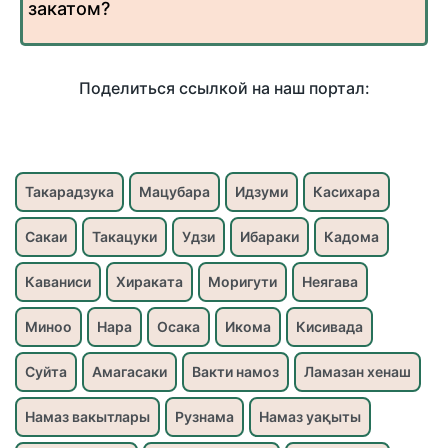
закатом?
Поделиться ссылкой на наш портал:
Такарадзука
Мацубара
Идзуми
Касихара
Сакаи
Такацуки
Удзи
Ибараки
Кадома
Каваниси
Хираката
Моригути
Неягава
Миноо
Нара
Осака
Икома
Кисивада
Суйта
Амагасаки
Вакти намоз
Ламазан хенаш
Намаз вакытлары
Рузнама
Намаз уақыты