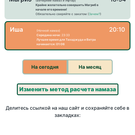
(Вечерний намаз и Ифтар)
Крайне желательно совершить Магриб в
начале его времени!
Обязательно сверяйте с закатом (
Зачем?
)
Иша
20:10
(Ночной намаз)
Середина ночи:
23:33
Лучшее время для Тахаджуда и Витра
начинается: 01:06
На сегодня
На месяц
Изменить метод расчета намаза
Делитесь ссылкой на наш сайт и сохраняйте себе в
закладках: