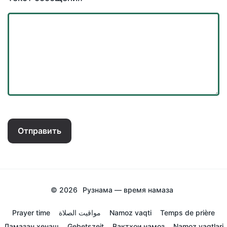
Отправить
© 2026
Рузнама — время намаза
Prayer time
مواقيت الصلاة
Namoz vaqti
Temps de prière
Ламазан хенаш
Gebetszeit
Вактхои намоз
Namoz vaqtlari