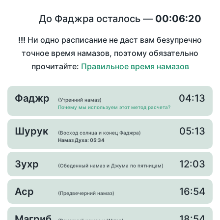
До Фаджра осталось —
00:06:20
!!!
Ни одно расписание не даст вам безупречно
точное время намазов, поэтому обязательно
прочитайте:
Правильное время намазов
Фаджр
04:13
(Утренний намаз)
Почему мы используем этот метод расчета?
Шурук
05:13
(Восход солнца и конец Фаджра)
Намаз Духа: 05:34
Зухр
12:03
(Обеденный намаз и Джума по пятницам)
Аср
16:54
(Предвечерний намаз)
Магриб
18:54