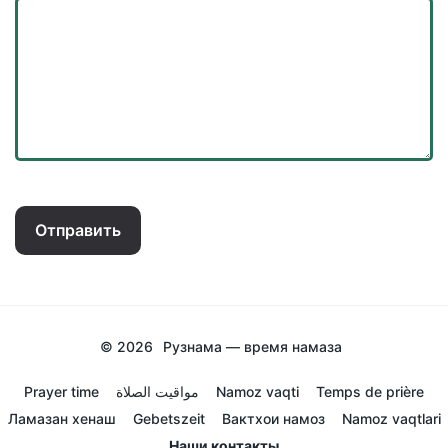
Отправить
© 2026
Рузнама — время намаза
Prayer time
مواقيت الصلاة
Namoz vaqti
Temps de prière
Ламазан хенаш
Gebetszeit
Вактхои намоз
Namoz vaqtlari
Наши контакты