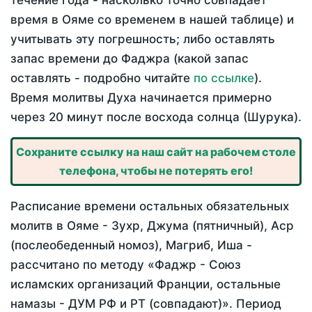
течение года - насколько точно совпадает
время в Ояме со временем в нашей таблице) и
учитывать эту погрешность; либо оставлять
запас времени до Фаджра (какой запас
оставлять - подробно читайте
по ссылке
).
Время молитвы Духа начинается примерно
через 20 минут после восхода солнца (Шурука).
Сохраните ссылку на наш сайт на рабочем столе
телефона, чтобы не потерять его!
Расписание времени остальных обязательных
молитв в Ояме - Зухр, Джума (пятничный), Аср
(послеобеденный номоз), Магриб, Иша -
рассчитано по методу «Фаджр - Союз
исламских организаций Франции, остальные
намазы - ДУМ РФ и РТ (совпадают)». Период