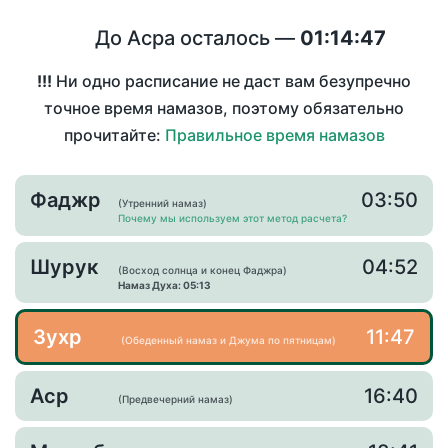
До Асра осталось —
01:14:47
!!!
Ни одно расписание не даст вам безупречно
точное время намазов, поэтому обязательно
прочитайте:
Правильное время намазов
Фаджр
03:50
(Утренний намаз)
Почему мы используем этот метод расчета?
Шурук
04:52
(Восход солнца и конец Фаджра)
Намаз Духа: 05:13
Зухр
11:47
(Обеденный намаз и Джума по пятницам)
Аср
16:40
(Предвечерний намаз)