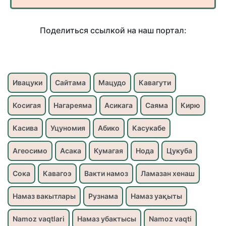
Поделиться ссылкой на наш портал:
Ивацуки
Сайтама
Мацудо
Кавагути
Косигая
Нагареяма
Асикага
Саяма
Кирю
Касива
Уцуномия
Абико
Касукабе
Агеосимо
Асака
Кумагая
Нода
Цукуба
Сока
Кавагоэ
Вакти намоз
Ламазан хенаш
Намаз вакытлары
Рузнама
Намаз уақыты
Namoz vaqtlari
Намаз убактысы
Namoz vaqti