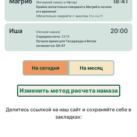
Магриб
18:41
(Вечерний намаз и Ифтар)
Крайне желательно совершить Магриб в начале
его времени!
Обязательно сверяйте с закатом (
Зачем?
)
Иша
20:00
(Ночной намаз)
Середина ночи:
23:15
Лучшее время для Тахаджуда и Витра
начинается: 00:47
На сегодня
На месяц
Изменить метод расчета намаза
Делитесь ссылкой на наш сайт и сохраняйте себе в
закладках: