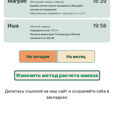
Магриб
18:39
(Вечерний намаз и Ифтар)
Крайне желательно совершить Магриб в
начале его времени!
Обязательно сверяйте с закатом (
Зачем?
)
Иша
19:58
(Ночной намаз)
Середина ночи:
23:14
Лучшее время для Тахаджуда и Витра
начинается: 00:46
На сегодня
На месяц
Изменить метод расчета намаза
Делитесь ссылкой на наш сайт и сохраняйте себе в
закладках: