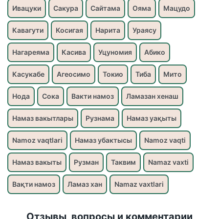
Ивацуки
Сакура
Сайтама
Ояма
Мацудо
Кавагути
Косигая
Нарита
Ураясу
Нагареяма
Касива
Уцуномия
Абико
Касукабе
Агеосимо
Токио
Тиба
Мито
Нода
Сока
Вакти намоз
Ламазан хенаш
Намаз вакытлары
Рузнама
Намаз уақыты
Namoz vaqtlari
Намаз убактысы
Namoz vaqti
Намаз вакыты
Рузман
Таквим
Namaz vaxti
Вақти намоз
Ламаз хан
Namaz vaxtlari
Отзывы, вопросы и комментарии