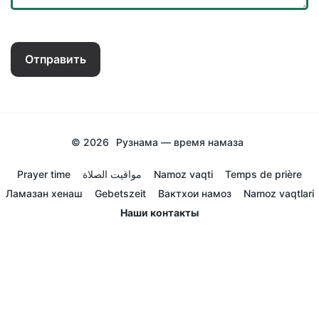
Отправить
© 2026
Рузнама — время намаза
Prayer time
مواقيت الصلاة
Namoz vaqti
Temps de prière
Ламазан хенаш
Gebetszeit
Вактхои намоз
Namoz vaqtlari
Наши контакты