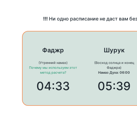
!!!
Ни одно расписание не даст вам бе
Фаджр
Шурук
(Утренний намаз)
(Восход солнца и конец
Почему мы используем этот
Фаджра)
метод расчета?
Намаз Духа: 06:00
04:33
05:39