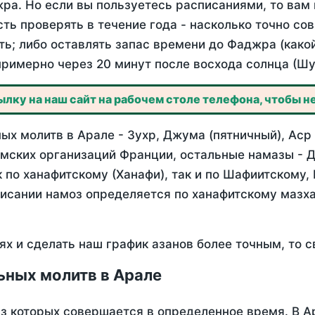
ра. Но если вы пользуетесь расписаниями, то вам 
сть проверять в течение года - насколько точно со
ть; либо оставлять запас времени до Фаджра (како
примерно через 20 минут после восхода солнца (Шу
лку на наш сайт на рабочем столе телефона, чтобы не
х молитв в Арале - Зухр, Джума (пятничный), Аср
мских организаций Франции, остальные намазы - Д
 по ханафитскому (Ханафи), так и по Шафиитскому,
писании намоз определяется по ханафитскому мазх
ях и сделать наш график азанов более точным, то с
ьных молитв в Арале
из которых совершается в определенное время. В А