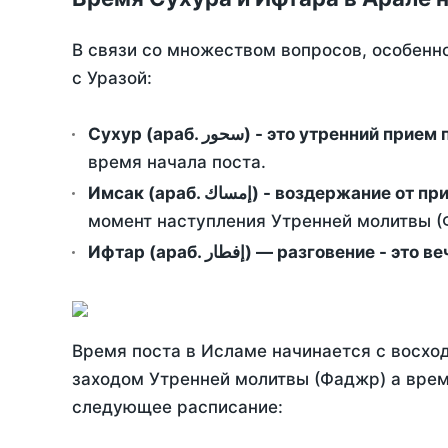
В связи со множеством вопросов, особенн
с Уразой:
Сухур (араб. سحور) - это утренний при
время начала поста.
Имсак (араб. إمساك) - возд
момент наступления Утренней молитвы (Ф
Ифтар (араб. إفطار) — разговение
Время поста в Исламе начинается с восход
заходом Утренней молитвы (Фаджр) а врем
следующее расписание: