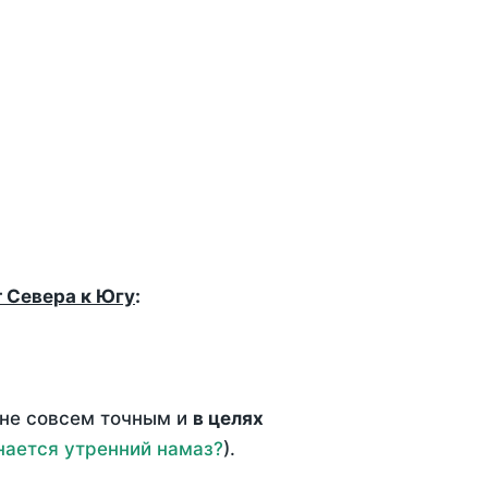
т Севера к Югу
:
 не совсем точным и
в целях
нается утренний намаз?
).