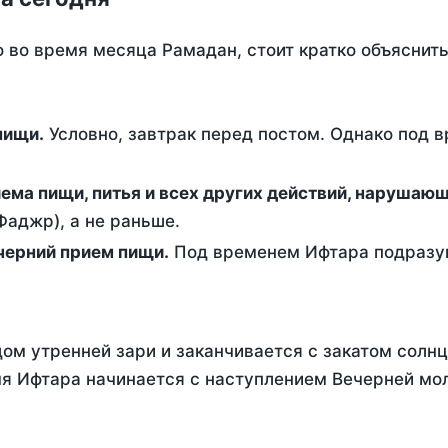
о во время месяца Рамадан, стоит кратко объясни
ем пищи.
Условно, завтрак перед постом. Однако под 
ержание от приема пищи, питья и всех других действий, наруша
аджр), а не раньше.
 - это вечерний прием пищи.
Под временем Ифтара подразум
ом утренней зари и заканчивается с закатом солнц
я Ифтара начинается с наступлением Вечерней мол