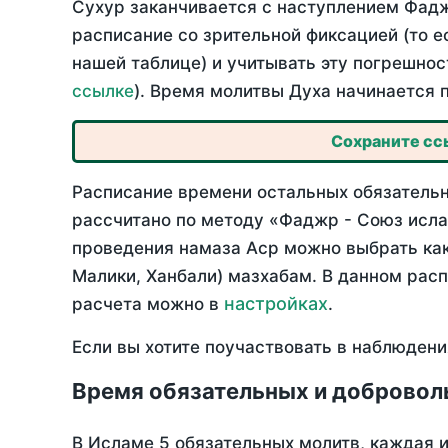
Сухур заканчивается с наступлением Фадж
расписание со зрительной фиксацией (то е
нашей таблице) и учитывать эту погрешнос
ссылке
). Время молитвы Духа начинается 
Сохраните ссы
Расписание времени остальных обязательны
рассчитано по методу «Фаджр - Союз исла
проведения намаза Аср можно выбрать как
Малики, Ханбали) мазхабам. В данном рас
настройках
расчета можно в
.
Если вы хотите поучаствовать в наблюдени
Время обязательных и добровол
В Исламе 5 обязательных молитв, каждая 