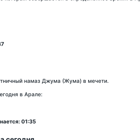
37
ятничный намаз Джума (Жума) в мечети.
егодня в Арале:
нается: 01:35
на сегодня