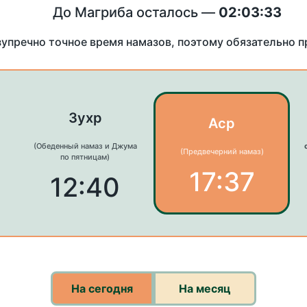
До Магриба осталось —
02:03:33
зупречно точное время намазов, поэтому обязательно 
Зухр
Аср
(Обеденный намаз и Джума
(Предвечерний намаз)
по пятницам)
17:37
12:40
На сегодня
На месяц