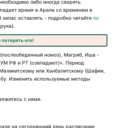
необходимо либо иногда сверять
впадает время в Арале со временем в
й запас оставлять - подробно читайте
по
рука).
 потерять его!
 (послеобеденный номоз), Магриб, Иша -
УМ РФ и РТ (совпадают)». Период
 Маликитскому или Ханбалитскому (Шафии,
абу. Изменить используемые методы
вяжитесь с нами.
рале на сегодняшний день расписание