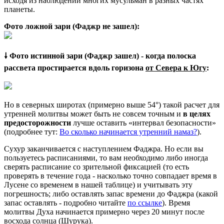
исходя из наблюдений многих мусульман в разных частях
планеты.
Фото ложной зари (Фаджр не зашел):
🠗 Фото истинной зари (Фаджр зашел) - когда полоска
рассвета простирается вдоль горизона
от Севера к Югу
:
Но в северных широтах (примерно выше 54°) такой расчет для
утренней молитвы может быть не совсем точным и
в целях
предосторожности
лучше оставить «интервал безопасности»
(подробнее тут:
Во сколько начинается утренний намаз?
).
Сухур заканчивается с наступлением Фаджра. Но если вы
пользуетесь расписаниями, то вам необходимо либо иногда
сверять расписание со зрительной фиксацией (то есть
проверять в течение года - насколько точно совпадает время в
Лусене со временем в нашей таблице) и учитывать эту
погрешность; либо оставлять запас времени до Фаджра (какой
запас оставлять - подробно читайте
по ссылке
). Время
молитвы Духа начинается примерно через 20 минут после
восхода солнца (Шурука).