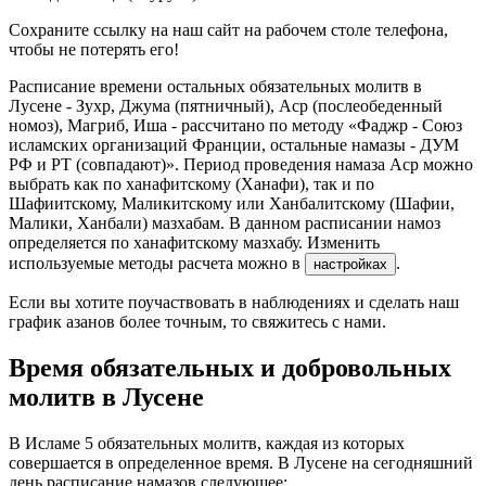
Сохраните ссылку на наш сайт на рабочем столе телефона,
чтобы не потерять его!
Расписание времени остальных обязательных молитв в
Лусене - Зухр, Джума (пятничный), Аср (послеобеденный
номоз), Магриб, Иша - рассчитано по методу «Фаджр - Союз
исламских организаций Франции, остальные намазы - ДУМ
РФ и РТ (совпадают)». Период проведения намаза Аср можно
выбрать как по ханафитскому (Ханафи), так и по
Шафиитскому, Маликитскому или Ханбалитскому (Шафии,
Малики, Ханбали) мазхабам. В данном расписании намоз
определяется по ханафитскому мазхабу. Изменить
используемые методы расчета можно в
.
настройках
Если вы хотите поучаствовать в наблюдениях и сделать наш
график азанов более точным, то свяжитесь с нами.
Время обязательных и добровольных
молитв в Лусене
В Исламе 5 обязательных молитв, каждая из которых
совершается в определенное время. В Лусене на сегодняшний
день расписание намазов следующее: