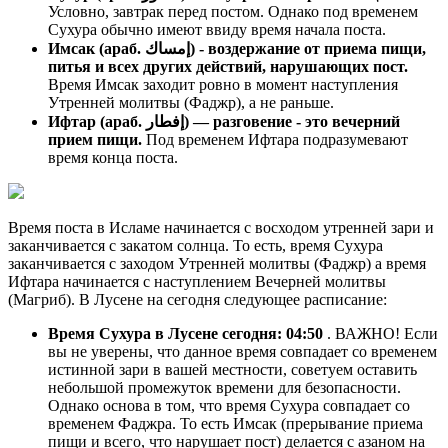
Условно, завтрак перед постом. Однако под временем
Сухура обычно имеют ввиду время начала поста.
Имсак (араб. إمساك) - воздержание от приема пищи,
питья и всех других действий, нарушающих пост.
Время Имсак заходит ровно в момент наступления
Утренней молитвы (Фаджр), а не раньше.
Ифтар (араб. إفطار) — разговение - это вечерний
прием пищи.
Под временем Ифтара подразумевают
время конца поста.
Время поста в Исламе начинается с восходом утренней зари и
заканчивается с закатом солнца. То есть, время Сухура
заканчивается с заходом Утренней молитвы (Фаджр) а время
Ифтара начинается с наступлением Вечерней молитвы
(Магриб). В Лусене на сегодня следующее расписание:
Время Сухура в Лусене сегодня:
04:50
. ВАЖНО! Если
вы не уверены, что данное время совпадает со временем
истинной зари в вашей местности, советуем оставить
небольшой промежуток времени для безопасности.
Однако основа в том, что время Сухура совпадает со
временем Фаджра. То есть Имсак (прерывание приема
пищи и всего, что нарушает пост) делается с азаном на