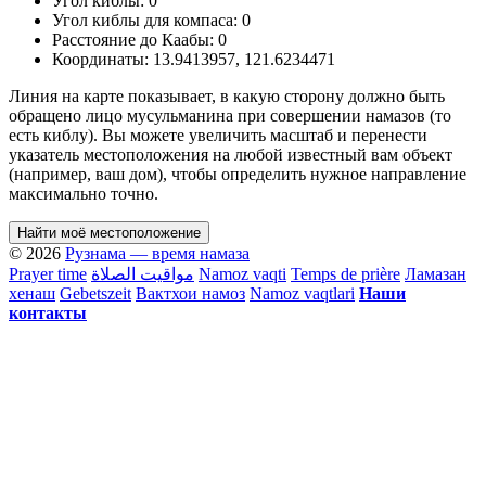
Угол киблы:
0
Угол киблы для компаса:
0
Расстояние до Каабы:
0
Координаты:
13.9413957
,
121.6234471
Линия на карте показывает, в какую сторону должно быть
обращено лицо мусульманина при совершении намазов (то
есть киблу). Вы можете увеличить масштаб и перенести
указатель местоположения на любой известный вам объект
(например, ваш дом), чтобы определить нужное направление
максимально точно.
Найти моё местоположение
© 2026
Рузнама — время намаза
Prayer time
مواقيت الصلاة
Namoz vaqti
Temps de prière
Ламазан
хенаш
Gebetszeit
Вактхои намоз
Namoz vaqtlari
Наши
контакты