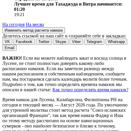
Лучшее время для Тахаджуда и Витра начинается:
01:20
19:21
На сегодня
На месяц
Изменить метод расчета намаза
Делитесь ссылкой на наш сайт и сохраняйте себе в закладках:
VK
Facebook
Twitter
Skype
Viber
Telegram
Whatsapp
Email
ВАЖНО!
Если вы можете наблюдать закат и восход солнца в
Лусене, не стоит полностью доверять какому-либо
расписанию намазов. Если вы заметили разницу между
нашим расписанием и собственным наблюдением, сообщите
нам, мы постараемся сделать календарь молитв более точным.
Подробно о том, как точно определять времена намазов мы
описали в нашей статье:
Как точно определять время намазов?
Время намаза для Лусены, Калабарсона, Филиппины
PH
на
сегодня
и текущий месяц —
Август 2026 года
. По умолчанию
для утренней молитвы стоит метод расчета "Союз исламских
организаций Франции", так как время намаза Фаджр и Иша
по этому методу рассчитано на основе навигационных
сумерков - оно наиболее безопасное и близко к точному,