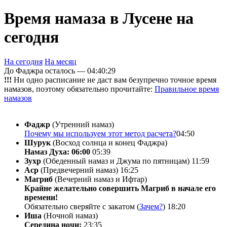
Время намаза в Лусене на
сегодня
На сегодня
На месяц
До Фаджра осталось —
04:40:29
!!!
Ни одно расписание не даст вам безупречно точное время
намазов, поэтому обязательно прочитайте:
Правильное время
намазов
Фаджр
(Утренний намаз)
Почему мы используем этот метод расчета?
04:50
Шурук
(Восход солнца и конец Фаджра)
Намаз Духа: 06:00
05:39
Зухр
(Обеденный намаз и Джума по пятницам)
11:59
Аср
(Предвечерний намаз)
16:25
Магриб
(Вечерний намаз и Ифтар)
Крайне желательно совершить Магриб в начале его
времени!
Обязательно сверяйте с закатом (
Зачем?
)
18:20
Иша
(Ночной намаз)
Середина ночи:
23:35