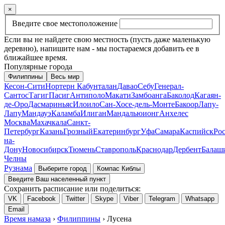
×
Введите свое местоположение
Если вы не найдете свою местность (пусть даже маленькую
деревню), напишите нам - мы постараемся добавить ее в
ближайшее время.
Популярные города
Филиппины
Весь мир
Кесон-Сити
Нортерн Кабунталан
Давао
Себу
Генерал-
Сантос
Тагиг
Пасиг
Антиполо
Макати
Замбоанга
Баколод
Кагаян-
де-Оро
Дасмариньяс
Илоило
Сан-Хосе-дель-Монте
Бакоор
Лапу-
Лапу
Мандауэ
Каламба
Илиган
Мандальюионг
Анхелес
Москва
Махачкала
Санкт-
Петербург
Казань
Грозный
Екатеринбург
Уфа
Самара
Каспийск
Рос
на-
Дону
Новосибирск
Тюмень
Ставрополь
Краснодар
Дербент
Балаш
Челны
Рузнама
Выберите город
Компас Киблы
Введите Ваш населенный пункт
Сохранить расписание или поделиться:
VK
Facebook
Twitter
Skype
Viber
Telegram
Whatsapp
Email
Время намаза
›
Филиппины
› Лусена