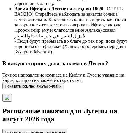
утреннюю молитву.
Время Ифтара в Лусене на сегодня:
18:20
. ОЧЕНЬ
ВАЖНО! Старайтесь наблюдать за закатом солнца
самостоятельно. Как только солнечный диск закатился
за горизонт - тут же стоит совершать Ифтар, так как
Пророк (мир ему и благословение Аллаха) сказал:
لا يزال الناس في خير ما عجلوا الفطر
«Люди будут пребывать во благе до тех пор, пока будут
торопиться с ифтаром» (Хадис достоверный, передали
Бухари и Муслим).
В какую сторону делать намаз в Лусене?
Точное направление компаса на Киблу в Лусене указано на
карте, которую вы можете открыть тут:
Показать компас Киблы онлайн
Расписание намазов для Лусены на
август 2026 года
Показать прошедшие дни месяца