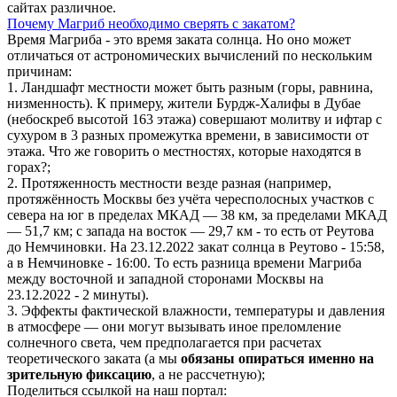
сайтах различное.
Почему Магриб необходимо сверять с закатом?
Время Магриба - это время заката солнца. Но оно может
отличаться от астрономических вычислений по нескольким
причинам:
1. Ландшафт местности может быть разным (горы, равнина,
низменность). К примеру, жители Бурдж-Халифы в Дубае
(небоскреб высотой 163 этажа) совершают молитву и ифтар с
сухуром в 3 разных промежутка времени, в зависимости от
этажа. Что же говорить о местностях, которые находятся в
горах?;
2. Протяженность местности везде разная (например,
протяжённость Москвы без учёта чересполосных участков с
севера на юг в пределах МКАД — 38 км, за пределами МКАД
— 51,7 км; с запада на восток — 29,7 км - то есть от Реутова
до Немчиновки. На 23.12.2022 закат солнца в Реутово - 15:58,
а в Немчиновке - 16:00. То есть разница времени Магриба
между восточной и западной сторонами Москвы на
23.12.2022 - 2 минуты).
3. Эффекты фактической влажности, температуры и давления
в атмосфере — они могут вызывать иное преломление
солнечного света, чем предполагается при расчетах
теоретического заката (а мы
обязаны опираться именно на
зрительную фиксацию
, а не рассчетную);
Поделиться ссылкой на наш портал: