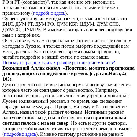
РФ и РТ (совпадают)", так как именно эти методы на
практике оказываются самыми безопасными и ближе к
правильному (
подробно здесь
).
Существуют другие методы расчета, самые известные - это
ВИЛ, ДУМ РТ, ДУМ РФ, ДУМ КБР, ЦДУМ, ДУМ СПБ,
ДУМСО, ДУМ РБ. Вы можете выбрать наиболее подходящий
вам в настройках.
Очень советуем вам сверить наше расписание со зрительным
методом в Лусене, и только потом выбрать подходящий вам
метод расчета. Как определять время намаза правильно,
читайте подробно в нашей статье по ссылке выше.
Почему на разных сайтах разное расписание молитв?
Всевышний Аллах сказал: «Поистине, молитва предписана
для верующих в
определенное
время». (сура ан-Ниса, 4:
103).
Дело в том, что почти все сайты берут за основу вычисления,
которые часто не совпадают с реальностью. Например,
некоторые используют для вычисления утренней молитвы в
Лусене зодиакальный рассвет, в то время, как он заходит
гораздо раньше Фаджра. Пророк, мир ему и благословение
Аллаха, назвал такой рассвет ложным. Истинный рассвет
наступает тогда, когда на небе появляется
горизонтальная
светлая полоса с юга на север
. Но есть и другие факторы,
которые необходимо учитывать при расчёте времени намазов
(
подробно здесь
). Именно поэтому расписание на разных