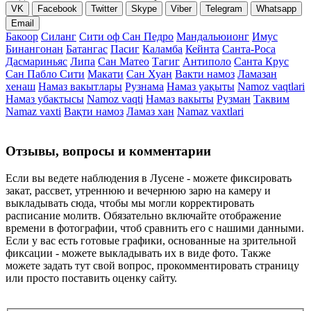
VK
Facebook
Twitter
Skype
Viber
Telegram
Whatsapp
Email
Бакоор
Силанг
Сити оф Сан Педро
Мандальюионг
Имус
Бинангонан
Батангас
Пасиг
Каламба
Кейнта
Санта-Роса
Дасмариньяс
Липа
Сан Матео
Тагиг
Антиполо
Санта Крус
Сан Пабло Сити
Макати
Сан Хуан
Вакти намоз
Ламазан
хенаш
Намаз вакытлары
Рузнама
Намаз уақыты
Namoz vaqtlari
Намаз убактысы
Namoz vaqti
Намаз вакыты
Рузман
Таквим
Namaz vaxti
Вақти намоз
Ламаз хан
Namaz vaxtlari
Отзывы, вопросы и комментарии
Если вы ведете наблюдения в Лусене - можете фиксировать
закат, рассвет, утреннюю и вечернюю зарю на камеру и
выкладывать сюда, чтобы мы могли корректировать
расписание молитв. Обязательно включайте отображение
времени в фотографии, чтоб сравнить его с нашими данными.
Если у вас есть готовые графики, основанные на зрительной
фиксации - можете выкладывать их в виде фото. Также
можете задать тут свой вопрос, прокомментировать страницу
или просто поставить оценку сайту.