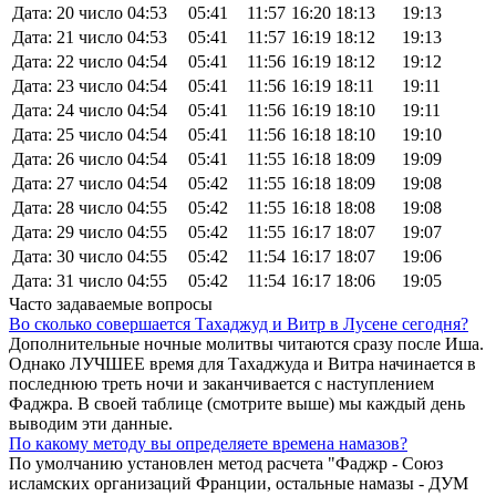
Дата: 20 число
04:53
05:41
11:57
16:20
18:13
19:13
Дата: 21 число
04:53
05:41
11:57
16:19
18:12
19:13
Дата: 22 число
04:54
05:41
11:56
16:19
18:12
19:12
Дата: 23 число
04:54
05:41
11:56
16:19
18:11
19:11
Дата: 24 число
04:54
05:41
11:56
16:19
18:10
19:11
Дата: 25 число
04:54
05:41
11:56
16:18
18:10
19:10
Дата: 26 число
04:54
05:41
11:55
16:18
18:09
19:09
Дата: 27 число
04:54
05:42
11:55
16:18
18:09
19:08
Дата: 28 число
04:55
05:42
11:55
16:18
18:08
19:08
Дата: 29 число
04:55
05:42
11:55
16:17
18:07
19:07
Дата: 30 число
04:55
05:42
11:54
16:17
18:07
19:06
Дата: 31 число
04:55
05:42
11:54
16:17
18:06
19:05
Часто задаваемые вопросы
Во сколько совершается Тахаджуд и Витр в Лусене сегодня?
Дополнительные ночные молитвы читаются сразу после Иша.
Однако ЛУЧШЕЕ время для Тахаджуда и Витра начинается в
последнюю треть ночи и заканчивается с наступлением
Фаджра. В своей таблице (смотрите выше) мы каждый день
выводим эти данные.
По какому методу вы определяете времена намазов?
По умолчанию установлен метод расчета "Фаджр - Союз
исламских организаций Франции, остальные намазы - ДУМ