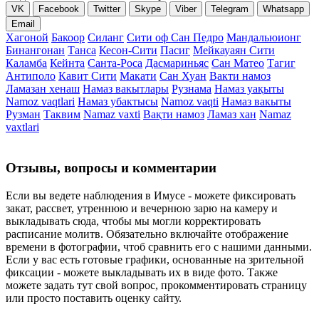
VK
Facebook
Twitter
Skype
Viber
Telegram
Whatsapp
Email
Хагоной
Бакоор
Силанг
Сити оф Сан Педро
Мандальюионг
Бинангонан
Танса
Кесон-Сити
Пасиг
Мейкауаян Сити
Каламба
Кейнта
Санта-Роса
Дасмариньяс
Сан Матео
Тагиг
Антиполо
Кавит Сити
Макати
Сан Хуан
Вакти намоз
Ламазан хенаш
Намаз вакытлары
Рузнама
Намаз уақыты
Namoz vaqtlari
Намаз убактысы
Namoz vaqti
Намаз вакыты
Рузман
Таквим
Namaz vaxti
Вақти намоз
Ламаз хан
Namaz
vaxtlari
Отзывы, вопросы и комментарии
Если вы ведете наблюдения в Имусе - можете фиксировать
закат, рассвет, утреннюю и вечернюю зарю на камеру и
выкладывать сюда, чтобы мы могли корректировать
расписание молитв. Обязательно включайте отображение
времени в фотографии, чтоб сравнить его с нашими данными.
Если у вас есть готовые графики, основанные на зрительной
фиксации - можете выкладывать их в виде фото. Также
можете задать тут свой вопрос, прокомментировать страницу
или просто поставить оценку сайту.