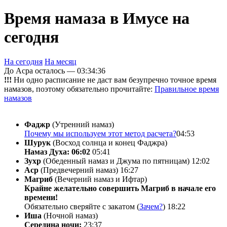
Время намаза в Имусе на
сегодня
На сегодня
На месяц
До Асра осталось —
03:34:36
!!!
Ни одно расписание не даст вам безупречно точное время
намазов, поэтому обязательно прочитайте:
Правильное время
намазов
Фаджр
(Утренний намаз)
Почему мы используем этот метод расчета?
04:53
Шурук
(Восход солнца и конец Фаджра)
Намаз Духа: 06:02
05:41
Зухр
(Обеденный намаз и Джума по пятницам)
12:02
Аср
(Предвечерний намаз)
16:27
Магриб
(Вечерний намаз и Ифтар)
Крайне желательно совершить Магриб в начале его
времени!
Обязательно сверяйте с закатом (
Зачем?
)
18:22
Иша
(Ночной намаз)
Середина ночи:
23:37