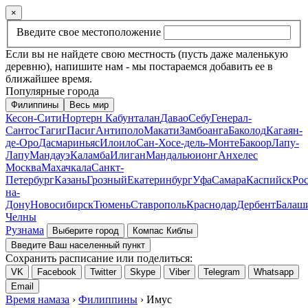
×
Введите свое местоположение
Если вы не найдете свою местность (пусть даже маленькую
деревню), напишите нам - мы постараемся добавить ее в
ближайшее время.
Популярные города
Филиппины
Весь мир
Кесон-Сити
Нортерн Кабунталан
Давао
Себу
Генерал-
Сантос
Тагиг
Пасиг
Антиполо
Макати
Замбоанга
Баколод
Кагаян-
де-Оро
Дасмариньяс
Илоило
Сан-Хосе-дель-Монте
Бакоор
Лапу-
Лапу
Мандауэ
Каламба
Илиган
Мандальюионг
Анхелес
Москва
Махачкала
Санкт-
Петербург
Казань
Грозный
Екатеринбург
Уфа
Самара
Каспийск
Рос
на-
Дону
Новосибирск
Тюмень
Ставрополь
Краснодар
Дербент
Балаш
Челны
Рузнама
Выберите город
Компас Киблы
Введите Ваш населенный пункт
Сохранить расписание или поделиться:
VK
Facebook
Twitter
Skype
Viber
Telegram
Whatsapp
Email
Время намаза
›
Филиппины
› Имус