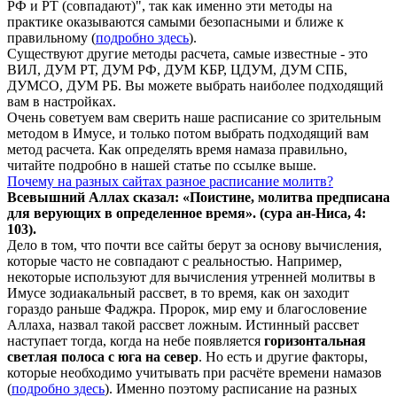
РФ и РТ (совпадают)", так как именно эти методы на
практике оказываются самыми безопасными и ближе к
правильному (
подробно здесь
).
Существуют другие методы расчета, самые известные - это
ВИЛ, ДУМ РТ, ДУМ РФ, ДУМ КБР, ЦДУМ, ДУМ СПБ,
ДУМСО, ДУМ РБ. Вы можете выбрать наиболее подходящий
вам в настройках.
Очень советуем вам сверить наше расписание со зрительным
методом в Имусе, и только потом выбрать подходящий вам
метод расчета. Как определять время намаза правильно,
читайте подробно в нашей статье по ссылке выше.
Почему на разных сайтах разное расписание молитв?
Всевышний Аллах сказал: «Поистине, молитва предписана
для верующих в
определенное
время». (сура ан-Ниса, 4:
103).
Дело в том, что почти все сайты берут за основу вычисления,
которые часто не совпадают с реальностью. Например,
некоторые используют для вычисления утренней молитвы в
Имусе зодиакальный рассвет, в то время, как он заходит
гораздо раньше Фаджра. Пророк, мир ему и благословение
Аллаха, назвал такой рассвет ложным. Истинный рассвет
наступает тогда, когда на небе появляется
горизонтальная
светлая полоса с юга на север
. Но есть и другие факторы,
которые необходимо учитывать при расчёте времени намазов
(
подробно здесь
). Именно поэтому расписание на разных