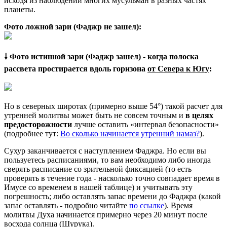
исходя из наблюдений многих мусульман в разных частях
планеты.
Фото ложной зари (Фаджр не зашел):
🠗 Фото истинной зари (Фаджр зашел) - когда полоска
рассвета простирается вдоль горизона
от Севера к Югу
:
Но в северных широтах (примерно выше 54°) такой расчет для
утренней молитвы может быть не совсем точным и
в целях
предосторожности
лучше оставить «интервал безопасности»
(подробнее тут:
Во сколько начинается утренний намаз?
).
Сухур заканчивается с наступлением Фаджра. Но если вы
пользуетесь расписаниями, то вам необходимо либо иногда
сверять расписание со зрительной фиксацией (то есть
проверять в течение года - насколько точно совпадает время в
Имусе со временем в нашей таблице) и учитывать эту
погрешность; либо оставлять запас времени до Фаджра (какой
запас оставлять - подробно читайте
по ссылке
). Время
молитвы Духа начинается примерно через 20 минут после
восхода солнца (Шурука).