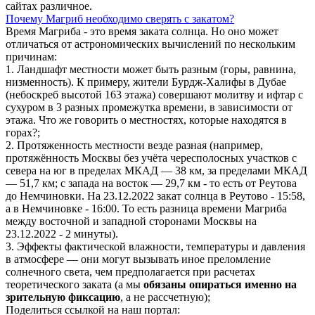
сайтах различное.
Почему Магриб необходимо сверять с закатом?
Время Магриба - это время заката солнца. Но оно может
отличаться от астрономических вычислений по нескольким
причинам:
1. Ландшафт местности может быть разным (горы, равнина,
низменность). К примеру, жители Бурдж-Халифы в Дубае
(небоскреб высотой 163 этажа) совершают молитву и ифтар с
сухуром в 3 разных промежутка времени, в зависимости от
этажа. Что же говорить о местностях, которые находятся в
горах?;
2. Протяженность местности везде разная (например,
протяжённость Москвы без учёта чересполосных участков с
севера на юг в пределах МКАД — 38 км, за пределами МКАД
— 51,7 км; с запада на восток — 29,7 км - то есть от Реутова
до Немчиновки. На 23.12.2022 закат солнца в Реутово - 15:58,
а в Немчиновке - 16:00. То есть разница времени Магриба
между восточной и западной сторонами Москвы на
23.12.2022 - 2 минуты).
3. Эффекты фактической влажности, температуры и давления
в атмосфере — они могут вызывать иное преломление
солнечного света, чем предполагается при расчетах
теоретического заката (а мы
обязаны опираться именно на
зрительную фиксацию
, а не рассчетную);
Поделиться ссылкой на наш портал: