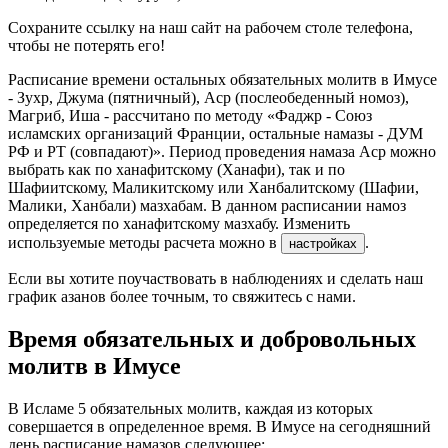
Сохраните ссылку на наш сайт на рабочем столе телефона,
чтобы не потерять его!
Расписание времени остальных обязательных молитв в Имусе
- Зухр, Джума (пятничный), Аср (послеобеденный номоз),
Магриб, Иша - рассчитано по методу «Фаджр - Союз
исламских организаций Франции, остальные намазы - ДУМ
РФ и РТ (совпадают)». Период проведения намаза Аср можно
выбрать как по ханафитскому (Ханафи), так и по
Шафиитскому, Маликитскому или Ханбалитскому (Шафии,
Малики, Ханбали) мазхабам. В данном расписании намоз
определяется по ханафитскому мазхабу. Изменить
используемые методы расчета можно в
.
настройках
Если вы хотите поучаствовать в наблюдениях и сделать наш
график азанов более точным, то свяжитесь с нами.
Время обязательных и добровольных
молитв в Имусе
В Исламе 5 обязательных молитв, каждая из которых
совершается в определенное время. В Имусе на сегодняшний
день расписание намазов следующее: