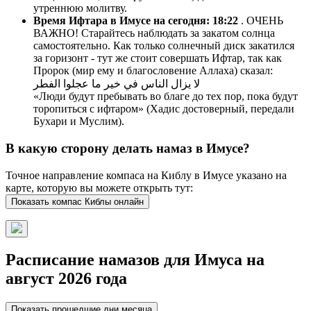
утреннюю молитву.
Время Ифтара в Имусе на сегодня:
18:22
. ОЧЕНЬ
ВАЖНО! Старайтесь наблюдать за закатом солнца
самостоятельно. Как только солнечный диск закатился
за горизонт - тут же стоит совершать Ифтар, так как
Пророк (мир ему и благословение Аллаха) сказал:
لا يزال الناس في خير ما عجلوا الفطر
«Люди будут пребывать во благе до тех пор, пока будут
торопиться с ифтаром» (Хадис достоверный, передали
Бухари и Муслим).
В какую сторону делать намаз в Имусе?
Точное направление компаса на Киблу в Имусе указано на
карте, которую вы можете открыть тут:
Показать компас Киблы онлайн
Расписание намазов для Имуса на
август 2026 года
Показать прошедшие дни месяца