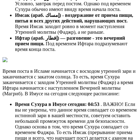
Условно, завтрак перед постом. Однако под временем
Сухура обычно имеют ввиду время начала поста.
Имсак (араб. إمساك) - воздержание от приема пищи,
питья и всех других действий, нарушающих пост.
Время Имсак заходит ровно в момент наступления
Утренней молитвы (Фаджр), а не раньше.
Ифтар (араб. إفطار) — разговение - это вечерний
прием пищи.
Под временем Ифтара подразумевают
время конца поста.
Время поста в Исламе начинается с восходом утренней зари и
заканчивается с закатом солнца. То есть, время Сухура
заканчивается с заходом Утренней молитвы (Фаджр) а время
Ифтара начинается с наступлением Вечерней молитвы
(Магриб). В Имусе на сегодня следующее расписание:
Время Сухура в Имусе сегодня:
04:53
. ВАЖНО! Если
вы не уверены, что данное время совпадает со временем
истинной зари в вашей местности, советуем оставить
небольшой промежуток времени для безопасности.
Однако основа в том, что время Сухура совпадает со
временем Фаджра. То есть Имсак (прерывание приема
пищи и всего, что нарушает пост) делается с азаном на