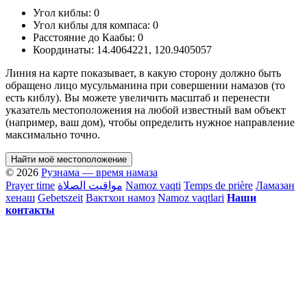
Угол киблы:
0
Угол киблы для компаса:
0
Расстояние до Каабы:
0
Координаты:
14.4064221
,
120.9405057
Линия на карте показывает, в какую сторону должно быть
обращено лицо мусульманина при совершении намазов (то
есть киблу). Вы можете увеличить масштаб и перенести
указатель местоположения на любой известный вам объект
(например, ваш дом), чтобы определить нужное направление
максимально точно.
Найти моё местоположение
© 2026
Рузнама — время намаза
Prayer time
مواقيت الصلاة
Namoz vaqti
Temps de prière
Ламазан
хенаш
Gebetszeit
Вактхои намоз
Namoz vaqtlari
Наши
контакты