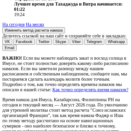
Лучшее время для Тахаджуда и Витра начинается:
01:22
19:24
На сегодня
На месяц
Изменить метод расчета намаза
Делитесь ссылкой на наш сайт и сохраняйте себе в закладках:
VK
Facebook
Twitter
Skype
Viber
Telegram
Whatsapp
Email
ВАЖНО!
Если вы можете наблюдать закат и восход солнца в
Имусе, не стоит полностью доверять какому-либо расписанию
намазов. Если вы заметили разницу между нашим
расписанием и собственным наблюдением, сообщите нам, мы
постараемся сделать календарь молитв более точным.
Подробно о том, как точно определять времена намазов мы
описали в нашей статье:
Как точно определять время намазов?
Время намаза для Имуса, Калабарсона, Филиппины
PH
на
сегодня
и текущий месяц —
Август 2026 года
. По умолчанию
для утренней молитвы стоит метод расчета "Союз исламских
организаций Франции", так как время намаза Фаджр и Иша
по этому методу рассчитано на основе навигационных
сумерков - оно наиболее безопасное и близко к точному,