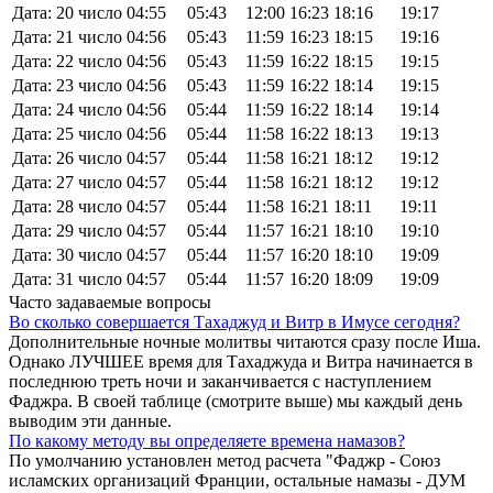
Дата: 20 число
04:55
05:43
12:00
16:23
18:16
19:17
Дата: 21 число
04:56
05:43
11:59
16:23
18:15
19:16
Дата: 22 число
04:56
05:43
11:59
16:22
18:15
19:15
Дата: 23 число
04:56
05:43
11:59
16:22
18:14
19:15
Дата: 24 число
04:56
05:44
11:59
16:22
18:14
19:14
Дата: 25 число
04:56
05:44
11:58
16:22
18:13
19:13
Дата: 26 число
04:57
05:44
11:58
16:21
18:12
19:12
Дата: 27 число
04:57
05:44
11:58
16:21
18:12
19:12
Дата: 28 число
04:57
05:44
11:58
16:21
18:11
19:11
Дата: 29 число
04:57
05:44
11:57
16:21
18:10
19:10
Дата: 30 число
04:57
05:44
11:57
16:20
18:10
19:09
Дата: 31 число
04:57
05:44
11:57
16:20
18:09
19:09
Часто задаваемые вопросы
Во сколько совершается Тахаджуд и Витр в Имусе сегодня?
Дополнительные ночные молитвы читаются сразу после Иша.
Однако ЛУЧШЕЕ время для Тахаджуда и Витра начинается в
последнюю треть ночи и заканчивается с наступлением
Фаджра. В своей таблице (смотрите выше) мы каждый день
выводим эти данные.
По какому методу вы определяете времена намазов?
По умолчанию установлен метод расчета "Фаджр - Союз
исламских организаций Франции, остальные намазы - ДУМ