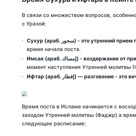
В связи со множеством вопросов, особенн
с Уразой:
Сухур (араб. سحور) - это утренний при
время начала поста.
Имсак (араб. إمساك) - возд
момент наступления Утренней молитвы (Ф
Ифтар (араб. إفطار) — разговение
Время поста в Исламе начинается с восход
заходом Утренней молитвы (Фаджр) а врем
следующее расписание: