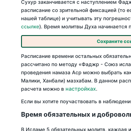
Сухур заканчивается с наступлением Фадж
расписание со зрительной фиксацией (то е
нашей таблице) и учитывать эту погрешнос
ссылке
). Время молитвы Духа начинается 
Сохраните ссы
Расписание времени остальных обязательны
рассчитано по методу «Фаджр - Союз исла
проведения намаза Аср можно выбрать как
Малики, Ханбали) мазхабам. В данном рас
настройках
расчета можно в
.
Если вы хотите поучаствовать в наблюдени
Время обязательных и добровол
В Исламе 5 обязательных молитв, каждая 