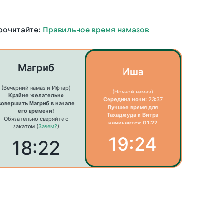
прочитайте:
Правильное время намазов
Магриб
Иша
(Вечерний намаз и Ифтар)
(Ночной намаз)
Крайне желательно
Середина ночи:
23:37
совершить Магриб в начале
Лучшее время для
его времени!
Тахаджуда и Витра
Обязательно сверяйте с
начинается: 01:22
закатом (
Зачем?
)
19:24
18:22