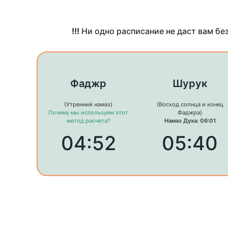
!!!
Ни одно расписание не даст вам бе
Фаджр
Шурук
(Утренний намаз)
(Восход солнца и конец
Почему мы используем этот
Фаджра)
метод расчета?
Намаз Духа: 06:01
04:52
05:40