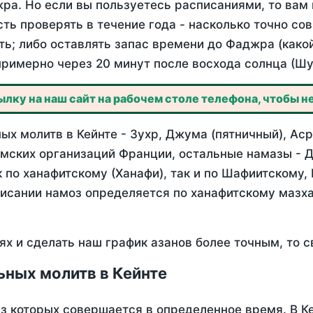
ра. Но если вы пользуетесь расписаниями, то вам 
сть проверять в течение года - насколько точно со
ть; либо оставлять запас времени до Фаджра (како
примерно через 20 минут после восхода солнца (Шу
лку на наш сайт на рабочем столе телефона, чтобы не
х молитв в Кейнте - Зухр, Джума (пятничный), Аср
мских организаций Франции, остальные намазы - Д
 по ханафитскому (Ханафи), так и по Шафиитскому,
писании намоз определяется по ханафитскому мазх
ях и сделать наш график азанов более точным, то с
ьных молитв в Кейнте
из которых совершается в определенное время. В К