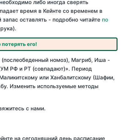
необходимо либо иногда сверять
впадает время в Кейнте со временем в
й запас оставлять - подробно читайте
по
рука).
 потерять его!
 (послеобеденный номоз), Магриб, Иша -
УМ РФ и РТ (совпадают)». Период
 Маликитскому или Ханбалитскому (Шафии,
абу. Изменить используемые методы
вяжитесь с нами.
ейнте на сегодняшний день расписание