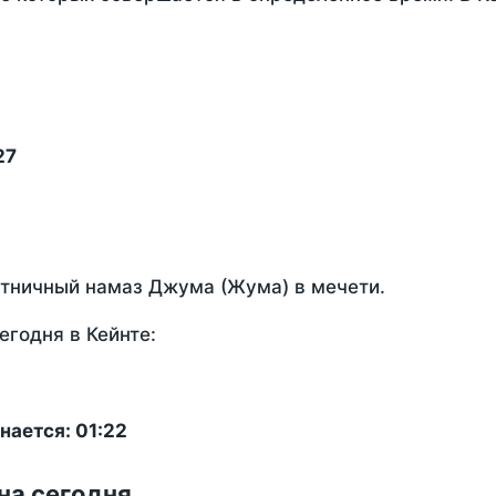
27
ятничный намаз Джума (Жума) в мечети.
годня в Кейнте:
нается: 01:22
на сегодня