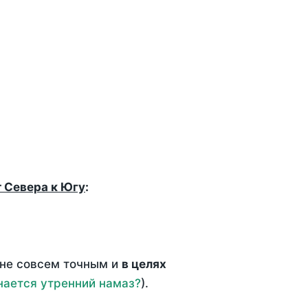
т Севера к Югу
:
 не совсем точным и
в целях
нается утренний намаз?
).