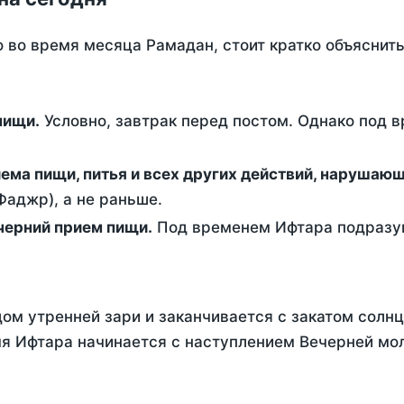
о во время месяца Рамадан, стоит кратко объясни
ем пищи.
Условно, завтрак перед постом. Однако под 
ержание от приема пищи, питья и всех других действий, наруша
аджр), а не раньше.
 - это вечерний прием пищи.
Под временем Ифтара подразум
ом утренней зари и заканчивается с закатом солнц
я Ифтара начинается с наступлением Вечерней моли