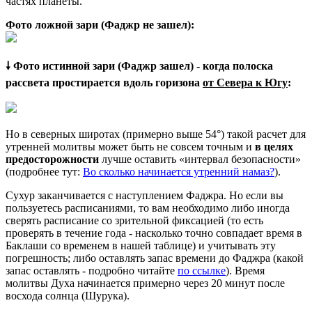
частях планеты.
Фото ложной зари (Фаджр не зашел):
🠗 Фото истинной зари (Фаджр зашел) - когда полоска
рассвета простирается вдоль горизона
от Севера к Югу
:
Но в северных широтах (примерно выше 54°) такой расчет для
утренней молитвы может быть не совсем точным и
в целях
предосторожности
лучше оставить «интервал безопасности»
(подробнее тут:
Во сколько начинается утренний намаз?
).
Сухур заканчивается с наступлением Фаджра. Но если вы
пользуетесь расписаниями, то вам необходимо либо иногда
сверять расписание со зрительной фиксацией (то есть
проверять в течение года - насколько точно совпадает время в
Баклаши со временем в нашей таблице) и учитывать эту
погрешность; либо оставлять запас времени до Фаджра (какой
запас оставлять - подробно читайте
по ссылке
). Время
молитвы Духа начинается примерно через 20 минут после
восхода солнца (Шурука).