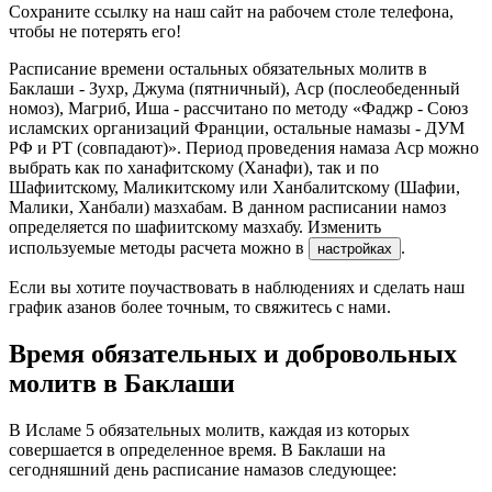
Сохраните ссылку на наш сайт на рабочем столе телефона,
чтобы не потерять его!
Расписание времени остальных обязательных молитв в
Баклаши - Зухр, Джума (пятничный), Аср (послеобеденный
номоз), Магриб, Иша - рассчитано по методу «Фаджр - Союз
исламских организаций Франции, остальные намазы - ДУМ
РФ и РТ (совпадают)». Период проведения намаза Аср можно
выбрать как по ханафитскому (Ханафи), так и по
Шафиитскому, Маликитскому или Ханбалитскому (Шафии,
Малики, Ханбали) мазхабам. В данном расписании намоз
определяется по шафиитскому мазхабу. Изменить
используемые методы расчета можно в
.
настройках
Если вы хотите поучаствовать в наблюдениях и сделать наш
график азанов более точным, то свяжитесь с нами.
Время обязательных и добровольных
молитв в Баклаши
В Исламе 5 обязательных молитв, каждая из которых
совершается в определенное время. В Баклаши на
сегодняшний день расписание намазов следующее: