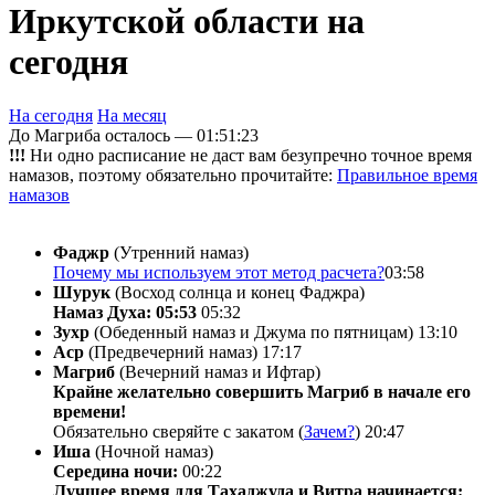
Иркутской области на
сегодня
На сегодня
На месяц
До Магриба осталось —
01:51:23
!!!
Ни одно расписание не даст вам безупречно точное время
намазов, поэтому обязательно прочитайте:
Правильное время
намазов
Фаджр
(Утренний намаз)
Почему мы используем этот метод расчета?
03:58
Шурук
(Восход солнца и конец Фаджра)
Намаз Духа: 05:53
05:32
Зухр
(Обеденный намаз и Джума по пятницам)
13:10
Аср
(Предвечерний намаз)
17:17
Магриб
(Вечерний намаз и Ифтар)
Крайне желательно совершить Магриб в начале его
времени!
Обязательно сверяйте с закатом (
Зачем?
)
20:47
Иша
(Ночной намаз)
Середина ночи:
00:22
Лучшее время для Тахаджуда и Витра начинается: