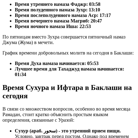
Время утреннего намаза Фаджр:
03:58
Время полуденного намаза Зухр:
13:10
Время послеполуденного намаза Аср:
17:17
Время вечернего намаза Магриб:
20:47
Время ночного намаза Иша:
22:53
По пятницам вместо Зухра совершается пятничный намаз
Джума (Жума) в мечети.
График времени добровольных молитв на сегодня в Баклаши:
Время Духа намаза начинается: 05:53
Лучшее время для Тахаджуд намаза начинается:
01:34
Время Сухура и Ифтара в Баклаши на
сегодня
В связи со множеством вопросов, особенно во время месяца
Рамадан, стоит кратко объяснить простым языком
определения, связанные с Уразой:
Сухур (араб. سحور) - это утренний прием пищи.
Условно, завтрак перед постом. Однако под временем