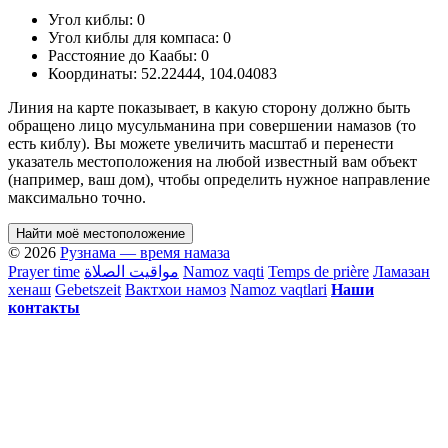
Угол киблы:
0
Угол киблы для компаса:
0
Расстояние до Каабы:
0
Координаты:
52.22444
,
104.04083
Линия на карте показывает, в какую сторону должно быть
обращено лицо мусульманина при совершении намазов (то
есть киблу). Вы можете увеличить масштаб и перенести
указатель местоположения на любой известный вам объект
(например, ваш дом), чтобы определить нужное направление
максимально точно.
Найти моё местоположение
© 2026
Рузнама — время намаза
Prayer time
مواقيت الصلاة
Namoz vaqti
Temps de prière
Ламазан
хенаш
Gebetszeit
Вактхои намоз
Namoz vaqtlari
Наши
контакты