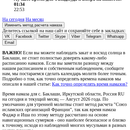
01:34
22:53
На сегодня
На месяц
Изменить метод расчета намаза
Делитесь ссылкой на наш сайт и сохраняйте себе в закладках:
VK
Facebook
Twitter
Skype
Viber
Telegram
Whatsapp
Email
ВАЖНО!
Если вы можете наблюдать закат и восход солнца в
Баклаши, не стоит полностью доверять какому-либо
расписанию намазов. Если вы заметили разницу между
нашим расписанием и собственным наблюдением, сообщите
нам, мы постараемся сделать календарь молитв более точным.
Подробно о том, как точно определять времена намазов мы
описали в нашей статье:
Как точно определять время намазов?
Время намаза для с. Баклаши, Иркутской области, Россия
RU
на
сегодня
и текущий месяц —
Август 2026 года
. По
умолчанию для утренней молитвы стоит метод расчета "Союз
исламских организаций Франции", так как время намаза
Фаджр и Иша по этому методу рассчитано на основе
навигационных сумерков - оно наиболее безопасное и близко
к точному, исходя из наблюдений многих мусульман в разных