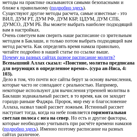
методы на практике оказываются самыми безопасными и
ближе к правильному (
подробно здесь
).
Существуют другие методы расчета, самые известные - это
ВИЛ, ДУМ РТ, ДУМ РФ, ДУМ КБР, ЦДУМ, ДУМ СПБ,
ДУМСО, ДУМ РБ. Вы можете выбрать наиболее подходящий
вам в настройках.
Очень советуем вам сверить наше расписание со зрительным
методом в Баклаши, и только потом выбрать подходящий вам
метод расчета. Как определять время намаза правильно,
читайте подробно в нашей статье по ссылке выше.
Почему на разных сайтах разное расписание молитв?
Всевышний Аллах сказал: «Поистине, молитва предписана
для верующих в
определенное
время». (сура ан-Ниса, 4:
103).
Дело в том, что почти все сайты берут за основу вычисления,
которые часто не совпадают с реальностью. Например,
некоторые используют для вычисления утренней молитвы в
Баклаши зодиакальный рассвет, в то время, как он заходит
гораздо раньше Фаджра. Пророк, мир ему и благословение
Аллаха, назвал такой рассвет ложным. Истинный рассвет
наступает тогда, когда на небе появляется
горизонтальная
светлая полоса с юга на север
. Но есть и другие факторы,
которые необходимо учитывать при расчёте времени намазов
(
подробно здесь
). Именно поэтому расписание на разных
сайтах различное.