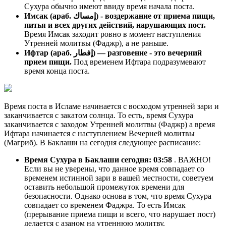
Сухура обычно имеют ввиду время начала поста.
Имсак (араб. إمساك) - воздержание от приема пищи,
питья и всех других действий, нарушающих пост.
Время Имсак заходит ровно в момент наступления
Утренней молитвы (Фаджр), а не раньше.
Ифтар (араб. إفطار) — разговение - это вечерний
прием пищи.
Под временем Ифтара подразумевают
время конца поста.
Время поста в Исламе начинается с восходом утренней зари и
заканчивается с закатом солнца. То есть, время Сухура
заканчивается с заходом Утренней молитвы (Фаджр) а время
Ифтара начинается с наступлением Вечерней молитвы
(Магриб). В Баклаши на сегодня следующее расписание:
Время Сухура в Баклаши сегодня:
03:58
. ВАЖНО!
Если вы не уверены, что данное время совпадает со
временем истинной зари в вашей местности, советуем
оставить небольшой промежуток времени для
безопасности. Однако основа в том, что время Сухура
совпадает со временем Фаджра. То есть Имсак
(прерывание приема пищи и всего, что нарушает пост)
делается с азаном на утреннюю молитву.