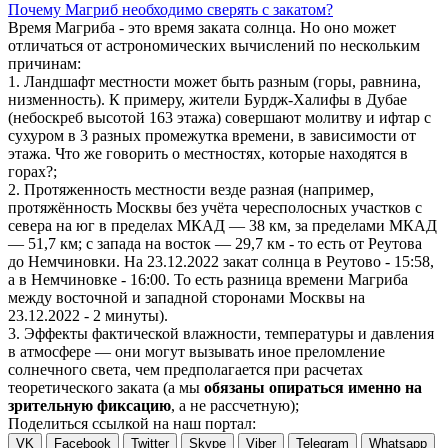
Почему Магриб необходимо сверять с закатом?
Время Магриба - это время заката солнца. Но оно может
отличаться от астрономических вычислений по нескольким
причинам:
1. Ландшафт местности может быть разным (горы, равнина,
низменность). К примеру, жители Бурдж-Халифы в Дубае
(небоскреб высотой 163 этажа) совершают молитву и ифтар с
сухуром в 3 разных промежутка времени, в зависимости от
этажа. Что же говорить о местностях, которые находятся в
горах?;
2. Протяженность местности везде разная (например,
протяжённость Москвы без учёта чересполосных участков с
севера на юг в пределах МКАД — 38 км, за пределами МКАД
— 51,7 км; с запада на восток — 29,7 км - то есть от Реутова
до Немчиновки. На 23.12.2022 закат солнца в Реутово - 15:58,
а в Немчиновке - 16:00. То есть разница времени Магриба
между восточной и западной сторонами Москвы на
23.12.2022 - 2 минуты).
3. Эффекты фактической влажности, температуры и давления
в атмосфере — они могут вызывать иное преломление
солнечного света, чем предполагается при расчетах
теоретического заката (а мы
обязаны опираться именно на
зрительную фиксацию
, а не рассчетную);
Поделиться ссылкой на наш портал:
VK
Facebook
Twitter
Skype
Viber
Telegram
Whatsapp