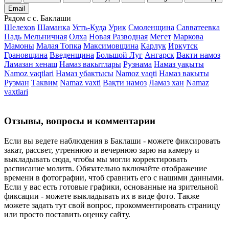
Email
Рядом с с. Баклаши
Шелехов
Шаманка
Усть-Куда
Урик
Смоленщина
Савватеевка
Падь Мельничная
Олха
Новая Разводная
Мегет
Маркова
Мамоны
Малая Топка
Максимовщина
Карлук
Иркутск
Грановщина
Введенщина
Большой Луг
Ангарск
Вакти намоз
Ламазан хенаш
Намаз вакытлары
Рузнама
Намаз уақыты
Namoz vaqtlari
Намаз убактысы
Namoz vaqti
Намаз вакыты
Рузман
Таквим
Namaz vaxti
Вақти намоз
Ламаз хан
Namaz
vaxtlari
Отзывы, вопросы и комментарии
Если вы ведете наблюдения в Баклаши - можете фиксировать
закат, рассвет, утреннюю и вечернюю зарю на камеру и
выкладывать сюда, чтобы мы могли корректировать
расписание молитв. Обязательно включайте отображение
времени в фотографии, чтоб сравнить его с нашими данными.
Если у вас есть готовые графики, основанные на зрительной
фиксации - можете выкладывать их в виде фото. Также
можете задать тут свой вопрос, прокомментировать страницу
или просто поставить оценку сайту.