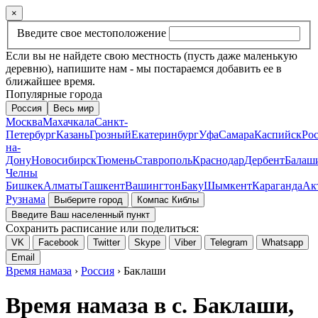
×
Введите свое местоположение
Если вы не найдете свою местность (пусть даже маленькую
деревню), напишите нам - мы постараемся добавить ее в
ближайшее время.
Популярные города
Россия
Весь мир
Москва
Махачкала
Санкт-
Петербург
Казань
Грозный
Екатеринбург
Уфа
Самара
Каспийск
Рос
на-
Дону
Новосибирск
Тюмень
Ставрополь
Краснодар
Дербент
Балаш
Челны
Бишкек
Алматы
Ташкент
Вашингтон
Баку
Шымкент
Караганда
Ак
Рузнама
Выберите город
Компас Киблы
Введите Ваш населенный пункт
Сохранить расписание или поделиться:
VK
Facebook
Twitter
Skype
Viber
Telegram
Whatsapp
Email
Время намаза
›
Россия
› Баклаши
Время намаза в с. Баклаши,