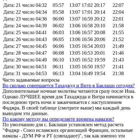
Дата: 21 число
04:32
05:57
13:07
17:02
20:17
22:07
Дата: 22 число
04:34
05:58
13:07
17:01
20:14
22:04
Дата: 23 число
04:36
06:00
13:07
16:59
20:12
22:01
Дата: 24 число
04:39
06:02
13:06
16:58
20:10
21:58
Дата: 25 число
04:41
06:03
13:06
16:57
20:08
21:55
Дата: 26 число
04:43
06:05
13:06
16:56
20:06
21:52
Дата: 27 число
04:45
06:06
13:05
16:54
20:03
21:49
Дата: 28 число
04:47
06:08
13:05
16:53
20:01
21:46
Дата: 29 число
04:49
06:10
13:05
16:52
19:59
21:43
Дата: 30 число
04:51
06:11
13:05
16:50
19:57
21:41
Дата: 31 число
04:53
06:13
13:04
16:49
19:54
21:38
Часто задаваемые вопросы
Во сколько совершается Тахаджуд и Витр в Баклаши сегодня?
Дополнительные ночные молитвы читаются сразу после Иша.
Однако ЛУЧШЕЕ время для Тахаджуда и Витра начинается в
последнюю треть ночи и заканчивается с наступлением
Фаджра. В своей таблице (смотрите выше) мы каждый день
выводим эти данные.
По какому методу вы определяете времена намазов?
По умолчанию для с. Баклаши установлен метод расчета
"Фаджр - Союз исламских организаций Франции, остальные
намазы - ДУМ РФ и РТ (совпадают)", так как именно эти