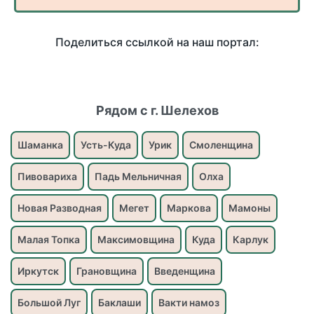
Поделиться ссылкой на наш портал:
Рядом с г. Шелехов
Шаманка
Усть-Куда
Урик
Смоленщина
Пивовариха
Падь Мельничная
Олха
Новая Разводная
Мегет
Маркова
Мамоны
Малая Топка
Максимовщина
Куда
Карлук
Иркутск
Грановщина
Введенщина
Большой Луг
Баклаши
Вакти намоз