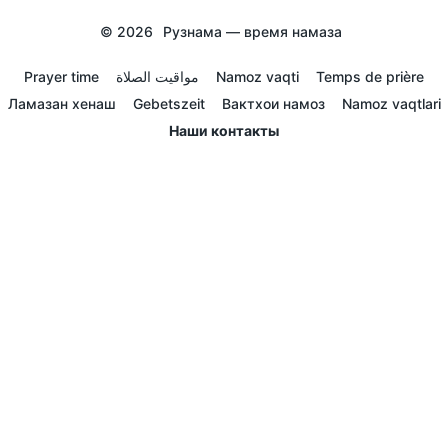
© 2026
Рузнама — время намаза
Prayer time
مواقيت الصلاة
Namoz vaqti
Temps de prière
Ламазан хенаш
Gebetszeit
Вактхои намоз
Namoz vaqtlari
Наши контакты