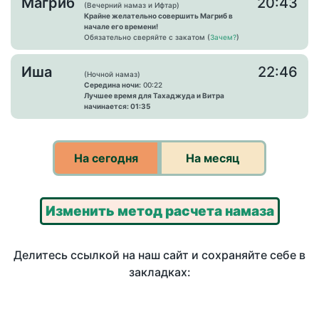
Магриб
20:43
(Вечерний намаз и Ифтар)
Крайне желательно совершить Магриб в
начале его времени!
Обязательно сверяйте с закатом (
Зачем?
)
Иша
22:46
(Ночной намаз)
Середина ночи:
00:22
Лучшее время для Тахаджуда и Витра
начинается: 01:35
На сегодня
На месяц
Изменить метод расчета намаза
Делитесь ссылкой на наш сайт и сохраняйте себе в
закладках: