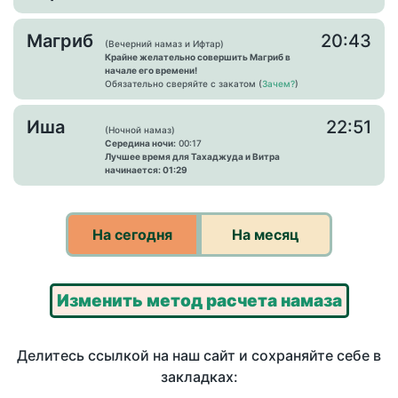
Магриб
20:43
(Вечерний намаз и Ифтар)
Крайне желательно совершить Магриб в
начале его времени!
Обязательно сверяйте с закатом (
Зачем?
)
Иша
22:51
(Ночной намаз)
Середина ночи:
00:17
Лучшее время для Тахаджуда и Витра
начинается: 01:29
На сегодня
На месяц
Изменить метод расчета намаза
Делитесь ссылкой на наш сайт и сохраняйте себе в
закладках: