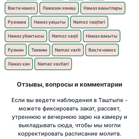
Вакти намоз
Ламазан хенаш
Намаз вакытлары
Рузнама
Намаз уақыты
Namoz vaqtlari
Намаз убактысы
Namoz vaqti
Намаз вакыты
Рузман
Таквим
Namaz vaxti
Вақти намоз
Ламаз хан
Namaz vaxtlari
Отзывы, вопросы и комментарии
Если вы ведете наблюдения в Таштыпе -
можете фиксировать закат, рассвет,
утреннюю и вечернюю зарю на камеру и
выкладывать сюда, чтобы мы могли
корректировать расписание молитв.