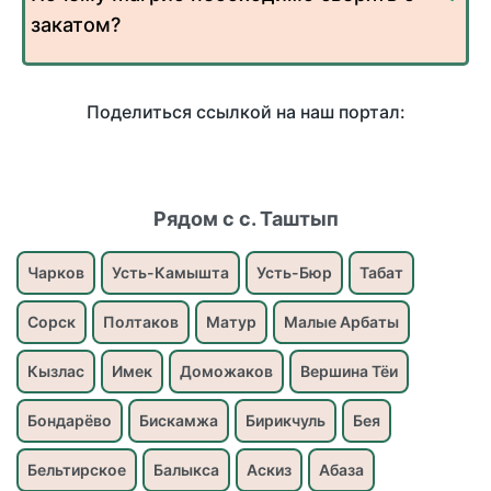
закатом?
Поделиться ссылкой на наш портал:
Рядом с с. Таштып
Чарков
Усть-Камышта
Усть-Бюр
Табат
Сорск
Полтаков
Матур
Малые Арбаты
Кызлас
Имек
Доможаков
Вершина Тёи
Бондарёво
Бискамжа
Бирикчуль
Бея
Бельтирское
Балыкса
Аскиз
Абаза