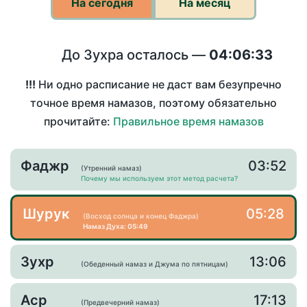
На сегодня
На месяц
До Зухра осталось —
04:06:33
!!!
Ни одно расписание не даст вам безупречно
точное время намазов, поэтому обязательно
прочитайте:
Правильное время намазов
Фаджр
03:52
(Утренний намаз)
Почему мы используем этот метод расчета?
Шурук
05:28
(Восход солнца и конец Фаджра)
Намаз Духа: 05:49
Зухр
13:06
(Обеденный намаз и Джума по пятницам)
Аср
17:13
(Предвечерний намаз)