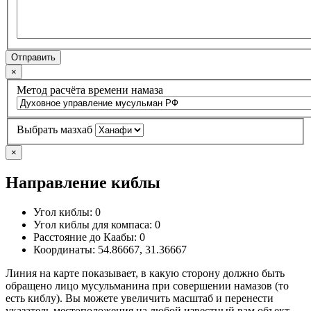
Отправить
×
Метод расчёта времени намаза
Выбрать мазхаб
×
Направление киблы
Угол киблы:
0
Угол киблы для компаса:
0
Расстояние до Каабы:
0
Координаты:
54.86667
,
31.36667
Линия на карте показывает, в какую сторону должно быть
обращено лицо мусульманина при совершении намазов (то
есть киблу). Вы можете увеличить масштаб и перенести
указатель местоположения на любой известный вам объект