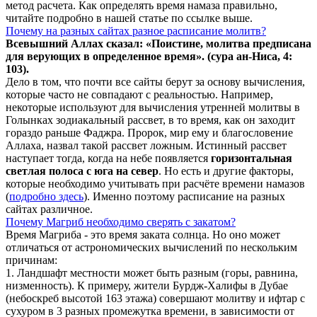
метод расчета. Как определять время намаза правильно,
читайте подробно в нашей статье по ссылке выше.
Почему на разных сайтах разное расписание молитв?
Всевышний Аллах сказал: «Поистине, молитва предписана
для верующих в
определенное
время». (сура ан-Ниса, 4:
103).
Дело в том, что почти все сайты берут за основу вычисления,
которые часто не совпадают с реальностью. Например,
некоторые используют для вычисления утренней молитвы в
Голынках зодиакальный рассвет, в то время, как он заходит
гораздо раньше Фаджра. Пророк, мир ему и благословение
Аллаха, назвал такой рассвет ложным. Истинный рассвет
наступает тогда, когда на небе появляется
горизонтальная
светлая полоса с юга на север
. Но есть и другие факторы,
которые необходимо учитывать при расчёте времени намазов
(
подробно здесь
). Именно поэтому расписание на разных
сайтах различное.
Почему Магриб необходимо сверять с закатом?
Время Магриба - это время заката солнца. Но оно может
отличаться от астрономических вычислений по нескольким
причинам:
1. Ландшафт местности может быть разным (горы, равнина,
низменность). К примеру, жители Бурдж-Халифы в Дубае
(небоскреб высотой 163 этажа) совершают молитву и ифтар с
сухуром в 3 разных промежутка времени, в зависимости от