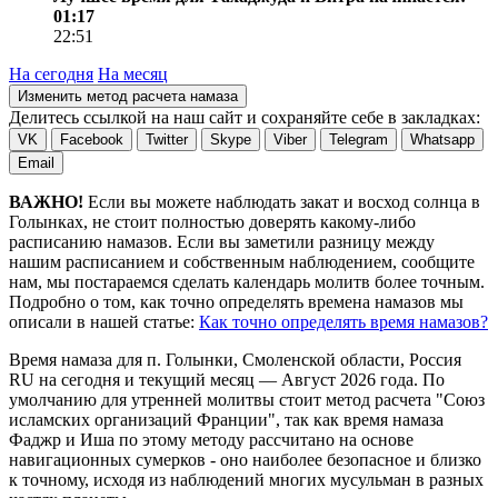
01:17
22:51
На сегодня
На месяц
Изменить метод расчета намаза
Делитесь ссылкой на наш сайт и сохраняйте себе в закладках:
VK
Facebook
Twitter
Skype
Viber
Telegram
Whatsapp
Email
ВАЖНО!
Если вы можете наблюдать закат и восход солнца в
Голынках, не стоит полностью доверять какому-либо
расписанию намазов. Если вы заметили разницу между
нашим расписанием и собственным наблюдением, сообщите
нам, мы постараемся сделать календарь молитв более точным.
Подробно о том, как точно определять времена намазов мы
описали в нашей статье:
Как точно определять время намазов?
Время намаза для п. Голынки, Смоленской области, Россия
RU
на
сегодня
и текущий месяц —
Август 2026 года
. По
умолчанию для утренней молитвы стоит метод расчета "Союз
исламских организаций Франции", так как время намаза
Фаджр и Иша по этому методу рассчитано на основе
навигационных сумерков - оно наиболее безопасное и близко
к точному, исходя из наблюдений многих мусульман в разных