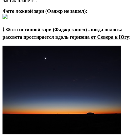
частях планеты.
Фото ложной зари (Фаджр не зашел):
🠗 Фото истинной зари (Фаджр зашел) - когда полоска
рассвета простирается вдоль горизона
от Севера к Югу
: