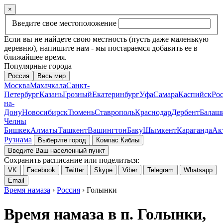
×
Введите свое местоположение
Если вы не найдете свою местность (пусть даже маленькую
деревню), напишите нам - мы постараемся добавить ее в
ближайшее время.
Популярные города
Россия
Весь мир
Москва
Махачкала
Санкт-
Петербург
Казань
Грозный
Екатеринбург
Уфа
Самара
Каспийск
Рос
на-
Дону
Новосибирск
Тюмень
Ставрополь
Краснодар
Дербент
Балаш
Челны
Бишкек
Алматы
Ташкент
Вашингтон
Баку
Шымкент
Караганда
Ак
Рузнама
Выберите город
Компас Киблы
Введите Ваш населенный пункт
Сохранить расписание или поделиться:
VK
Facebook
Twitter
Skype
Viber
Telegram
Whatsapp
Email
Время намаза
›
Россия
› Голынки
Время намаза в п. Голынки,