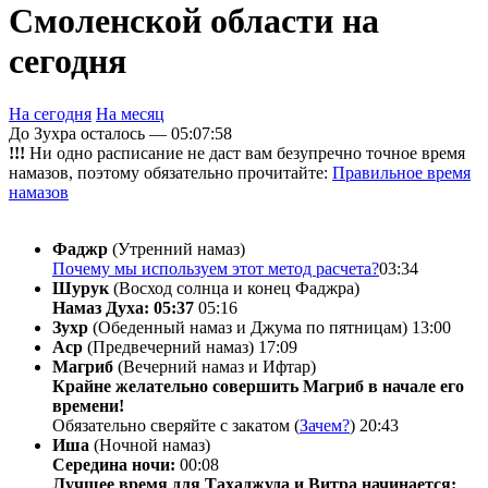
Смоленской области на
сегодня
На сегодня
На месяц
До Зухра осталось —
05:07:58
!!!
Ни одно расписание не даст вам безупречно точное время
намазов, поэтому обязательно прочитайте:
Правильное время
намазов
Фаджр
(Утренний намаз)
Почему мы используем этот метод расчета?
03:34
Шурук
(Восход солнца и конец Фаджра)
Намаз Духа: 05:37
05:16
Зухр
(Обеденный намаз и Джума по пятницам)
13:00
Аср
(Предвечерний намаз)
17:09
Магриб
(Вечерний намаз и Ифтар)
Крайне желательно совершить Магриб в начале его
времени!
Обязательно сверяйте с закатом (
Зачем?
)
20:43
Иша
(Ночной намаз)
Середина ночи:
00:08
Лучшее время для Тахаджуда и Витра начинается: