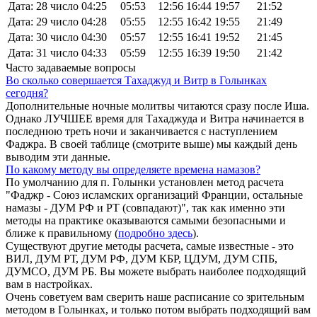
Дата: 28 число
04:25
05:53
12:56
16:44
19:57
21:52
Дата: 29 число
04:28
05:55
12:55
16:42
19:55
21:49
Дата: 30 число
04:30
05:57
12:55
16:41
19:52
21:45
Дата: 31 число
04:33
05:59
12:55
16:39
19:50
21:42
Часто задаваемые вопросы
Во сколько совершается Тахаджуд и Витр в Голынках
сегодня?
Дополнительные ночные молитвы читаются сразу после Иша.
Однако ЛУЧШЕЕ время для Тахаджуда и Витра начинается в
последнюю треть ночи и заканчивается с наступлением
Фаджра. В своей таблице (смотрите выше) мы каждый день
выводим эти данные.
По какому методу вы определяете времена намазов?
По умолчанию для п. Голынки установлен метод расчета
"Фаджр - Союз исламских организаций Франции, остальные
намазы - ДУМ РФ и РТ (совпадают)", так как именно эти
методы на практике оказываются самыми безопасными и
ближе к правильному (
подробно здесь
).
Существуют другие методы расчета, самые известные - это
ВИЛ, ДУМ РТ, ДУМ РФ, ДУМ КБР, ЦДУМ, ДУМ СПБ,
ДУМСО, ДУМ РБ. Вы можете выбрать наиболее подходящий
вам в настройках.
Очень советуем вам сверить наше расписание со зрительным
методом в Голынках, и только потом выбрать подходящий вам