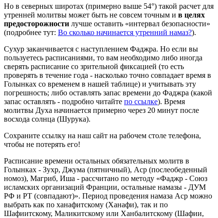
Но в северных широтах (примерно выше 54°) такой расчет для
утренней молитвы может быть не совсем точным и
в целях
предосторожности
лучше оставить «интервал безопасности»
(подробнее тут:
Во сколько начинается утренний намаз?
).
Сухур заканчивается с наступлением Фаджра. Но если вы
пользуетесь расписаниями, то вам необходимо либо иногда
сверять расписание со зрительной фиксацией (то есть
проверять в течение года - насколько точно совпадает время в
Голынках со временем в нашей таблице) и учитывать эту
погрешность; либо оставлять запас времени до Фаджра (какой
запас оставлять - подробно читайте
по ссылке
). Время
молитвы Духа начинается примерно через 20 минут после
восхода солнца (Шурука).
Сохраните ссылку на наш сайт на рабочем столе телефона,
чтобы не потерять его!
Расписание времени остальных обязательных молитв в
Голынках - Зухр, Джума (пятничный), Аср (послеобеденный
номоз), Магриб, Иша - рассчитано по методу «Фаджр - Союз
исламских организаций Франции, остальные намазы - ДУМ
РФ и РТ (совпадают)». Период проведения намаза Аср можно
выбрать как по ханафитскому (Ханафи), так и по
Шафиитскому, Маликитскому или Ханбалитскому (Шафии,