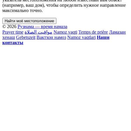
(например, ваш дом), чтобы определить нужное направление
максимально точно.
Найти моё местоположение
© 2026
Рузнама — время намаза
Prayer time
مواقيت الصلاة
Namoz vaqti
Temps de prière
Ламазан
хенаш
Gebetszeit
Вактхои намоз
Namoz vaqtlari
Наши
контакты