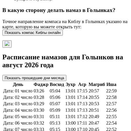
В какую сторону делать намаз в Голынках?
Точное направление компаса на Киблу в Голынках указано на
карте, которую вы можете открыть тут:
Показать компас Киблы онлайн
Расписание намазов для Голынков на
август 2026 года
Показать прошедшие дни месяца
День
Фаджр
Восход
Зухр
Аср
Магриб
Иша
Дата: 01 число
03:26
05:04
13:01
17:15
20:57
22:59
Дата: 02 число
03:28
05:06
13:01
17:14
20:55
22:58
Дата: 03 число
03:29
05:07
13:01
17:13
20:53
22:57
Дата: 04 число
03:30
05:09
13:01
17:13
20:51
22:56
Дата: 05 число
03:31
05:11
13:01
17:12
20:49
22:55
Дата: 06 число
03:32
05:13
13:00
17:11
20:47
22:54
Дата: 07 число
03:33
05:15
13:00
17:10
20:45
22:52