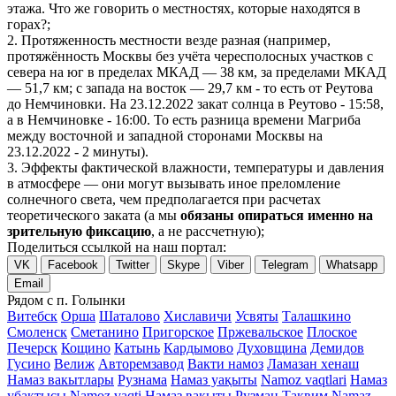
этажа. Что же говорить о местностях, которые находятся в
горах?;
2. Протяженность местности везде разная (например,
протяжённость Москвы без учёта чересполосных участков с
севера на юг в пределах МКАД — 38 км, за пределами МКАД
— 51,7 км; с запада на восток — 29,7 км - то есть от Реутова
до Немчиновки. На 23.12.2022 закат солнца в Реутово - 15:58,
а в Немчиновке - 16:00. То есть разница времени Магриба
между восточной и западной сторонами Москвы на
23.12.2022 - 2 минуты).
3. Эффекты фактической влажности, температуры и давления
в атмосфере — они могут вызывать иное преломление
солнечного света, чем предполагается при расчетах
теоретического заката (а мы
обязаны опираться именно на
зрительную фиксацию
, а не рассчетную);
Поделиться ссылкой на наш портал:
VK
Facebook
Twitter
Skype
Viber
Telegram
Whatsapp
Email
Рядом с п. Голынки
Витебск
Орша
Шаталово
Хиславичи
Усвяты
Талашкино
Смоленск
Сметанино
Пригорское
Пржевальское
Плоское
Печерск
Кощино
Катынь
Кардымово
Духовщина
Демидов
Гусино
Велиж
Авторемзавод
Вакти намоз
Ламазан хенаш
Намаз вакытлары
Рузнама
Намаз уақыты
Namoz vaqtlari
Намаз
убактысы
Namoz vaqti
Намаз вакыты
Рузман
Таквим
Namaz