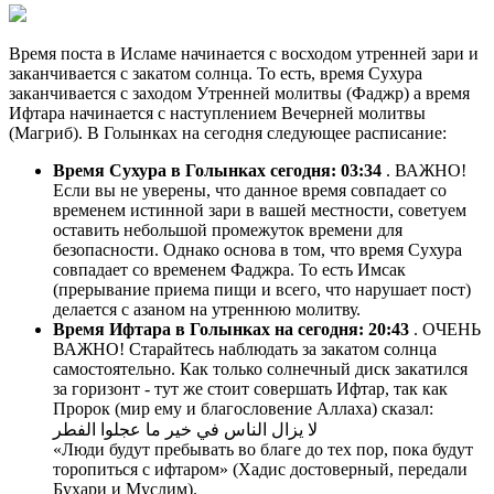
Время поста в Исламе начинается с восходом утренней зари и
заканчивается с закатом солнца. То есть, время Сухура
заканчивается с заходом Утренней молитвы (Фаджр) а время
Ифтара начинается с наступлением Вечерней молитвы
(Магриб). В Голынках на сегодня следующее расписание:
Время Сухура в Голынках сегодня:
03:34
. ВАЖНО!
Если вы не уверены, что данное время совпадает со
временем истинной зари в вашей местности, советуем
оставить небольшой промежуток времени для
безопасности. Однако основа в том, что время Сухура
совпадает со временем Фаджра. То есть Имсак
(прерывание приема пищи и всего, что нарушает пост)
делается с азаном на утреннюю молитву.
Время Ифтара в Голынках на сегодня:
20:43
. ОЧЕНЬ
ВАЖНО! Старайтесь наблюдать за закатом солнца
самостоятельно. Как только солнечный диск закатился
за горизонт - тут же стоит совершать Ифтар, так как
Пророк (мир ему и благословение Аллаха) сказал:
لا يزال الناس في خير ما عجلوا الفطر
«Люди будут пребывать во благе до тех пор, пока будут
торопиться с ифтаром» (Хадис достоверный, передали
Бухари и Муслим).