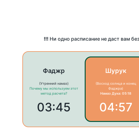
!!!
Ни одно расписание не даст вам бе
Фаджр
Шурук
(Утренний намаз)
(Восход солнца и конец
Почему мы используем этот
Фаджра)
метод расчета?
Намаз Духа: 05:18
03:45
04:57