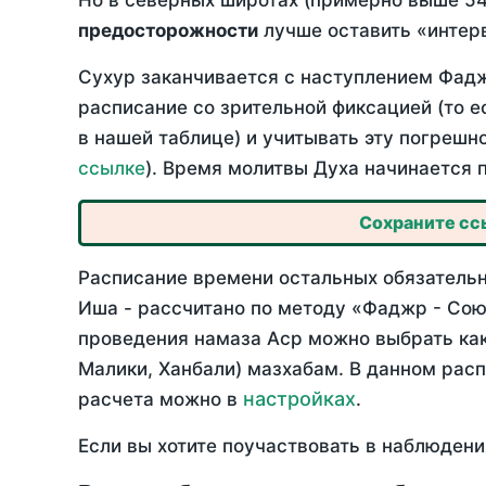
Но в северных широтах (примерно выше 54
предосторожности
лучше оставить «интерв
Сухур заканчивается с наступлением Фадж
расписание со зрительной фиксацией (то е
в нашей таблице) и учитывать эту погрешн
ссылке
). Время молитвы Духа начинается 
Сохраните ссы
Расписание времени остальных обязательны
Иша - рассчитано по методу «Фаджр - Сою
проведения намаза Аср можно выбрать как
Малики, Ханбали) мазхабам. В данном рас
настройках
расчета можно в
.
Если вы хотите поучаствовать в наблюдени