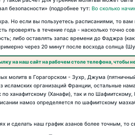
°) такой расчет для утренней молитвы может быть
ал безопасности» (подробнее тут:
Во сколько начи
ра. Но если вы пользуетесь расписаниями, то вам 
сть проверять в течение года - насколько точно с
ость; либо оставлять запас времени до Фаджра (как
примерно через 20 минут после восхода солнца (Шу
лку на наш сайт на рабочем столе телефона, чтобы не
х молитв в Горагорском - Зухр, Джума (пятничный
з исламских организаций Франции, остальные нама
 по ханафитскому (Ханафи), так и по Шафиитскому,
писании намоз определяется по шафиитскому мазх
ях и сделать наш график азанов более точным, то с