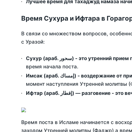
Лучшее время для Тахаджуд намаза начи
Время Сухура и Ифтара в Гораго
В связи со множеством вопросов, особенн
с Уразой:
Сухур (араб. سحور) - это утренний при
время начала поста.
Имсак (араб. إمساك) - возд
момент наступления Утренней молитвы (Ф
Ифтар (араб. إفطار) — разговение
Время поста в Исламе начинается с восход
заходом Утренней молитвы (Фаджр) а врем