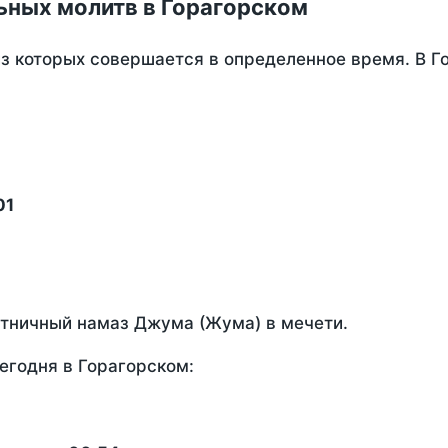
ьных молитв в Горагорском
из которых совершается в определенное время. В Г
01
ятничный намаз Джума (Жума) в мечети.
егодня в Горагорском: