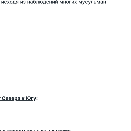
, исходя из наблюдений многих мусульман
т Севера к Югу
: