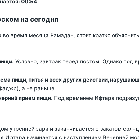
нается: 00:54
рском на сегодня
о во время месяца Рамадан, стоит кратко объясни
ем пищи.
Условно, завтрак перед постом. Однако под 
ержание от приема пищи, питья и всех других действий, наруша
аджр), а не раньше.
 - это вечерний прием пищи.
Под временем Ифтара подразум
ом утренней зари и заканчивается с закатом солнц
я Ифтара начинается с наступлением Вечерней мол