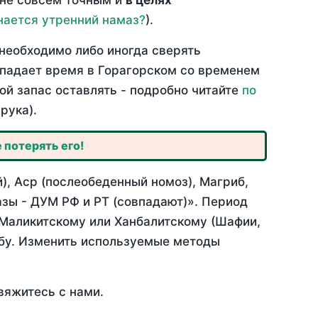
 не совсем точным и
в целях
нается утренний намаз?
).
необходимо либо иногда сверять
овпадает время в Горагорском со временем
ой запас оставлять - подробно читайте
по
рука).
 потерять его!
), Аср (послеобеденный номоз), Магриб,
зы - ДУМ РФ и РТ (совпадают)». Период
 Маликитскому или Ханбалитскому (Шафии,
абу. Изменить используемые методы
вяжитесь с нами.