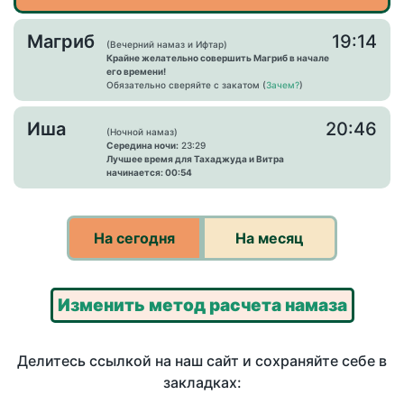
Магриб
19:14
(Вечерний намаз и Ифтар)
Крайне желательно совершить Магриб в начале
его времени!
Обязательно сверяйте с закатом (
Зачем?
)
Иша
20:46
(Ночной намаз)
Середина ночи:
23:29
Лучшее время для Тахаджуда и Витра
начинается: 00:54
На сегодня
На месяц
Изменить метод расчета намаза
Делитесь ссылкой на наш сайт и сохраняйте себе в
закладках: