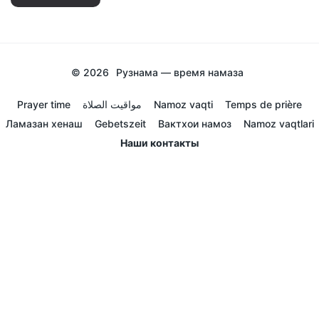
© 2026
Рузнама — время намаза
Prayer time
مواقيت الصلاة
Namoz vaqti
Temps de prière
Ламазан хенаш
Gebetszeit
Вактхои намоз
Namoz vaqtlari
Наши контакты