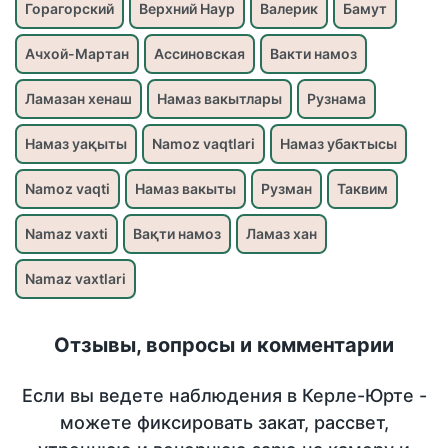
Горагорский
Верхний Наур
Валерик
Бамут
Ачхой-Мартан
Ассиновская
Вакти намоз
Ламазан хенаш
Намаз вакытлары
Рузнама
Намаз уақыты
Namoz vaqtlari
Намаз убактысы
Namoz vaqti
Намаз вакыты
Рузман
Таквим
Namaz vaxti
Вақти намоз
Ламаз хан
Namaz vaxtlari
Отзывы, вопросы и комментарии
Если вы ведете наблюдения в Керле-Юрте -
можете фиксировать закат, рассвет,