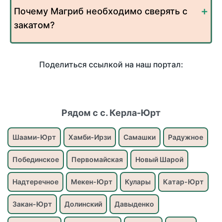
Почему Магриб необходимо сверять с
закатом?
Поделиться ссылкой на наш портал:
Рядом с с. Керла-Юрт
Шаами-Юрт
Хамби-Ирзи
Самашки
Радужное
Побединское
Первомайская
Новый Шарой
Надтеречное
Мекен-Юрт
Кулары
Катар-Юрт
Закан-Юрт
Долинский
Давыденко