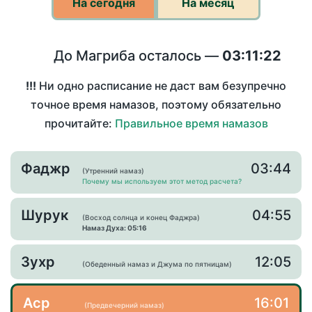
На сегодня
На месяц
До Магриба осталось —
03:11:22
!!!
Ни одно расписание не даст вам безупречно
точное время намазов, поэтому обязательно
прочитайте:
Правильное время намазов
Фаджр
03:44
(Утренний намаз)
Почему мы используем этот метод расчета?
Шурук
04:55
(Восход солнца и конец Фаджра)
Намаз Духа: 05:16
Зухр
12:05
(Обеденный намаз и Джума по пятницам)
Аср
16:01
(Предвечерний намаз)