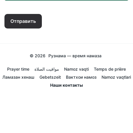
Отправить
© 2026
Рузнама — время намаза
Prayer time
مواقيت الصلاة
Namoz vaqti
Temps de prière
Ламазан хенаш
Gebetszeit
Вактхои намоз
Namoz vaqtlari
Наши контакты