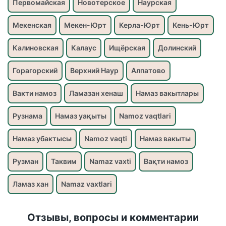
Первомайская
Новотерское
Наурская
Мекенская
Мекен-Юрт
Керла-Юрт
Кень-Юрт
Калиновская
Калаус
Ищёрская
Долинский
Горагорский
Верхний Наур
Алпатово
Вакти намоз
Ламазан хенаш
Намаз вакытлары
Рузнама
Намаз уақыты
Namoz vaqtlari
Намаз убактысы
Namoz vaqti
Намаз вакыты
Рузман
Таквим
Namaz vaxti
Вақти намоз
Ламаз хан
Namaz vaxtlari
Отзывы, вопросы и комментарии