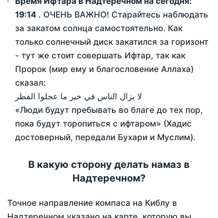
Время Ифтара в Надтеречном на сегодня:
19:14
. ОЧЕНЬ ВАЖНО! Старайтесь наблюдать
за закатом солнца самостоятельно. Как
только солнечный диск закатился за горизонт
- тут же стоит совершать Ифтар, так как
Пророк (мир ему и благословение Аллаха)
сказал:
لا يزال الناس في خير ما عجلوا الفطر
«Люди будут пребывать во благе до тех пор,
пока будут торопиться с ифтаром» (Хадис
достоверный, передали Бухари и Муслим).
В какую сторону делать намаз в
Надтеречном?
Точное направление компаса на Киблу в
Надтеречном указано на карте, которую вы