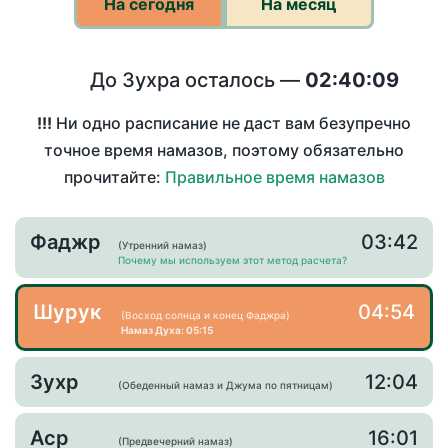
На сегодня
На месяц
До Зухра осталось —
02:40:09
!!!
Ни одно расписание не даст вам безупречно
точное время намазов, поэтому обязательно
прочитайте:
Правильное время намазов
Фаджр
03:42
(Утренний намаз)
Почему мы используем этот метод расчета?
Шурук
04:54
(Восход солнца и конец Фаджра)
Намаз Духа: 05:15
Зухр
12:04
(Обеденный намаз и Джума по пятницам)
Аср
16:01
(Предвечерний намаз)