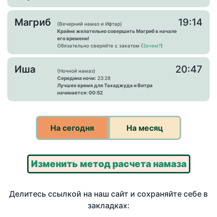
Магриб
19:14
(Вечерний намаз и Ифтар)
Крайне желательно совершить Магриб в начале
его времени!
Обязательно сверяйте с закатом (
Зачем?
)
Иша
20:47
(Ночной намаз)
Середина ночи:
23:28
Лучшее время для Тахаджуда и Витра
начинается: 00:52
На сегодня
На месяц
Изменить метод расчета намаза
Делитесь ссылкой на наш сайт и сохраняйте себе в
закладках: