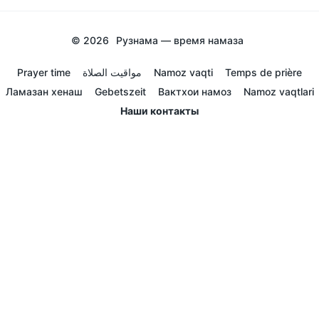
© 2026
Рузнама — время намаза
Prayer time
مواقيت الصلاة
Namoz vaqti
Temps de prière
Ламазан хенаш
Gebetszeit
Вактхои намоз
Namoz vaqtlari
Наши контакты