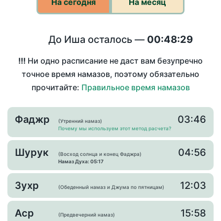
На сегодня
На месяц
До Иша осталось —
00:48:29
!!!
Ни одно расписание не даст вам безупречно
точное время намазов, поэтому обязательно
прочитайте:
Правильное время намазов
Фаджр
03:46
(Утренний намаз)
Почему мы используем этот метод расчета?
Шурук
04:56
(Восход солнца и конец Фаджра)
Намаз Духа: 05:17
Зухр
12:03
(Обеденный намаз и Джума по пятницам)
Аср
15:58
(Предвечерний намаз)