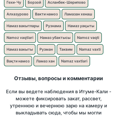
Гехи-Чу
Борзой
Асланбек-Шерипово
Алхазурово
Вакти намоз
Ламазан хенаш
Намаз вакытлары
Рузнама
Намаз уақыты
Namoz vaqtlari
Намаз убактысы
Namoz vaqti
Намаз вакыты
Рузман
Таквим
Namaz vaxti
Вақти намоз
Ламаз хан
Namaz vaxtlari
Отзывы, вопросы и комментарии
Если вы ведете наблюдения в Итуме-Кали -
можете фиксировать закат, рассвет,
утреннюю и вечернюю зарю на камеру и
выкладывать сюда, чтобы мы могли