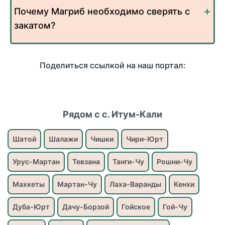
Почему Магриб необходимо сверять с
закатом?
Поделиться ссылкой на наш портал:
Рядом с с. Итум-Кали
Шатой
Шалажи
Чишки
Чири-Юрт
Урус-Мартан
Тевзана
Танги-Чу
Рошни-Чу
Махкеты
Мартан-Чу
Лаха-Варанды
Кенхи
Дуба-Юрт
Дачу-Борзой
Гойское
Гой-Чу