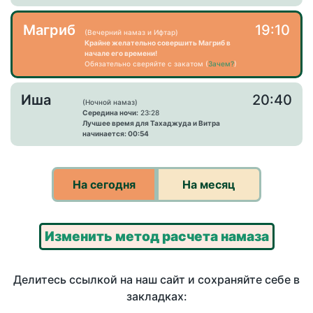
Магриб
19:10
(Вечерний намаз и Ифтар)
Крайне желательно совершить Магриб в
начале его времени!
Обязательно сверяйте с закатом (
Зачем?
)
Иша
20:40
(Ночной намаз)
Середина ночи:
23:28
Лучшее время для Тахаджуда и Витра
начинается: 00:54
На сегодня
На месяц
Изменить метод расчета намаза
Делитесь ссылкой на наш сайт и сохраняйте себе в
закладках: