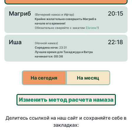
Магриб
20:15
(Вечерний намаз и Ифтар)
Крайне желательно совершить Магриб в
начале его времени!
Обязательно сверяйте с закатом (
Зачем?
)
Иша
22:18
(Ночной намаз)
Середина ночи:
23:31
Лучшее время для Тахаджуда и Витра
начинается: 00:36
На сегодня
На месяц
Изменить метод расчета намаза
Делитесь ссылкой на наш сайт и сохраняйте себе в
закладках: