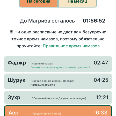
На сегодня
На месяц
До Магриба осталось —
01:56:52
!!!
Ни одно расписание не даст вам безупречно
точное время намазов, поэтому обязательно
прочитайте:
Правильное время намазов
Фаджр
02:47
(Утренний намаз)
Почему мы используем этот метод расчета?
Шурук
04:25
(Восход солнца и конец Фаджра)
Намаз Духа: 04:46
Зухр
12:21
(Обеденный намаз и Джума по пятницам)
Аср
16:33
(Предвечерний намаз)