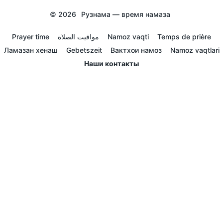
© 2026
Рузнама — время намаза
Prayer time
مواقيت الصلاة
Namoz vaqti
Temps de prière
Ламазан хенаш
Gebetszeit
Вактхои намоз
Namoz vaqtlari
Наши контакты