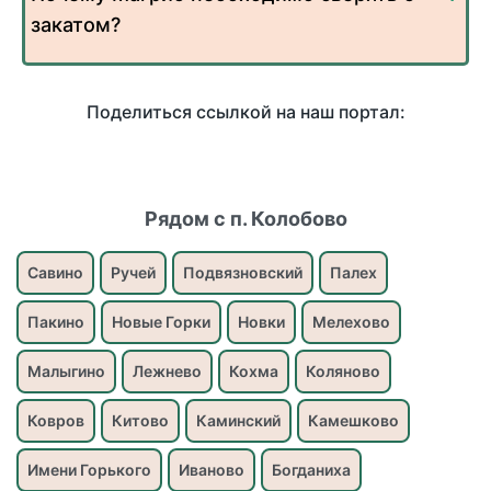
закатом?
Поделиться ссылкой на наш портал:
Рядом с п. Колобово
Савино
Ручей
Подвязновский
Палех
Пакино
Новые Горки
Новки
Мелехово
Малыгино
Лежнево
Кохма
Коляново
Ковров
Китово
Каминский
Камешково
Имени Горького
Иваново
Богданиха