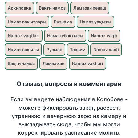
Архиповка
Вакти намоз
Ламазан хенаш
Намаз вакытлары
Рузнама
Намаз уақыты
Namoz vaqtlari
Намаз убактысы
Namoz vaqti
Намаз вакыты
Рузман
Таквим
Namaz vaxti
Вақти намоз
Ламаз хан
Namaz vaxtlari
Отзывы, вопросы и комментарии
Если вы ведете наблюдения в Колобове -
можете фиксировать закат, рассвет,
утреннюю и вечернюю зарю на камеру и
выкладывать сюда, чтобы мы могли
корректировать расписание молитв.