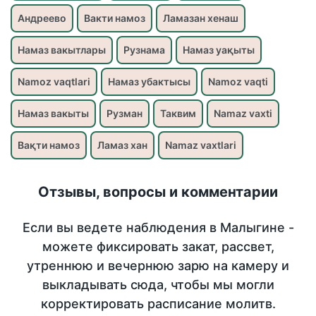
Андреево
Вакти намоз
Ламазан хенаш
Намаз вакытлары
Рузнама
Намаз уақыты
Namoz vaqtlari
Намаз убактысы
Namoz vaqti
Намаз вакыты
Рузман
Таквим
Namaz vaxti
Вақти намоз
Ламаз хан
Namaz vaxtlari
Отзывы, вопросы и комментарии
Если вы ведете наблюдения в Малыгине -
можете фиксировать закат, рассвет,
утреннюю и вечернюю зарю на камеру и
выкладывать сюда, чтобы мы могли
корректировать расписание молитв.