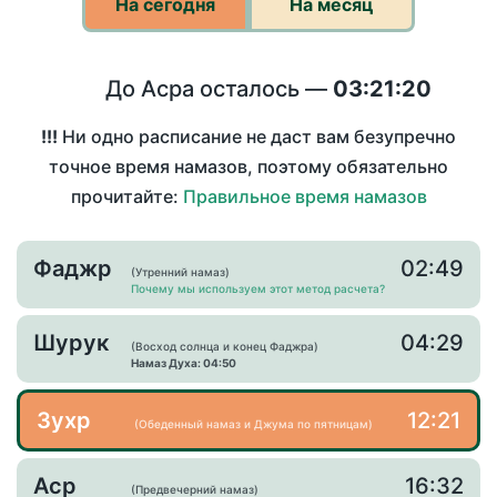
На сегодня
На месяц
До Асра осталось —
03:21:19
!!!
Ни одно расписание не даст вам безупречно
точное время намазов, поэтому обязательно
прочитайте:
Правильное время намазов
Фаджр
02:49
(Утренний намаз)
Почему мы используем этот метод расчета?
Шурук
04:29
(Восход солнца и конец Фаджра)
Намаз Духа: 04:50
Зухр
12:21
(Обеденный намаз и Джума по пятницам)
Аср
16:32
(Предвечерний намаз)