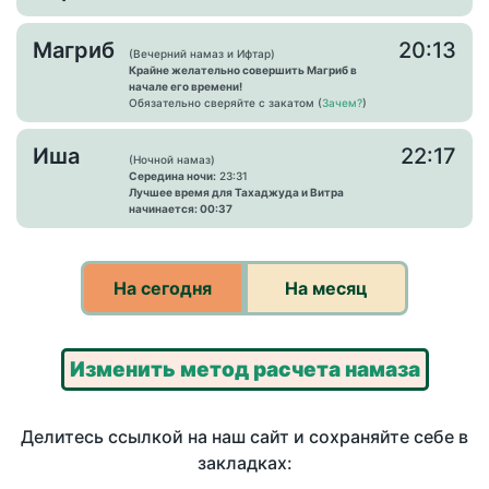
Магриб
20:13
(Вечерний намаз и Ифтар)
Крайне желательно совершить Магриб в
начале его времени!
Обязательно сверяйте с закатом (
Зачем?
)
Иша
22:17
(Ночной намаз)
Середина ночи:
23:31
Лучшее время для Тахаджуда и Витра
начинается: 00:37
На сегодня
На месяц
Изменить метод расчета намаза
Делитесь ссылкой на наш сайт и сохраняйте себе в
закладках: