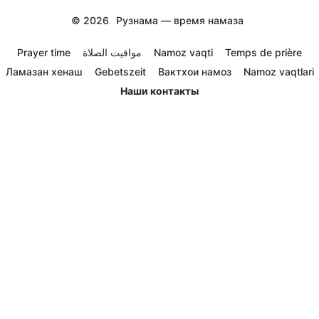
© 2026
Рузнама — время намаза
Prayer time
مواقيت الصلاة
Namoz vaqti
Temps de prière
Ламазан хенаш
Gebetszeit
Вактхои намоз
Namoz vaqtlari
Наши контакты