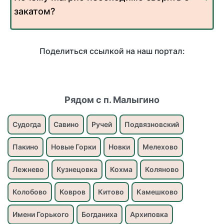
закатом?
Поделиться ссылкой на наш портал:
Рядом с п. Малыгино
Судогда
Савино
Ручей
Подвязновский
Пакино
Новые Горки
Новки
Мелехово
Лежнево
Кузнецовка
Кохма
Коляново
Колобово
Ковров
Китово
Камешково
Имени Горького
Богданиха
Архиповка