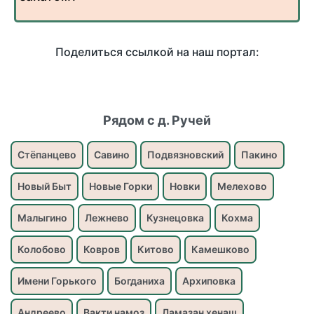
Поделиться ссылкой на наш портал:
Рядом с д. Ручей
Стёпанцево
Савино
Подвязновский
Пакино
Новый Быт
Новые Горки
Новки
Мелехово
Малыгино
Лежнево
Кузнецовка
Кохма
Колобово
Ковров
Китово
Камешково
Имени Горького
Богданиха
Архиповка
Андреево
Вакти намоз
Ламазан хенаш