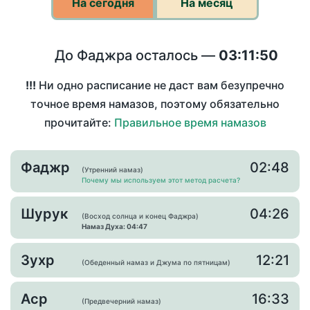
На сегодня
На месяц
До Фаджра осталось —
03:11:50
!!!
Ни одно расписание не даст вам безупречно
точное время намазов, поэтому обязательно
прочитайте:
Правильное время намазов
Фаджр
02:48
(Утренний намаз)
Почему мы используем этот метод расчета?
Шурук
04:26
(Восход солнца и конец Фаджра)
Намаз Духа: 04:47
Зухр
12:21
(Обеденный намаз и Джума по пятницам)
Аср
16:33
(Предвечерний намаз)