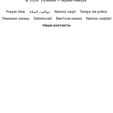
© 2026
Рузнама — время намаза
Prayer time
مواقيت الصلاة
Namoz vaqti
Temps de prière
Ламазан хенаш
Gebetszeit
Вактхои намоз
Namoz vaqtlari
Наши контакты