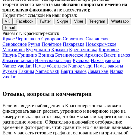
теоретического заката (а мы
обязаны опираться именно на
зрительную фиксацию
, а не рассчетную);
Поделиться ссылкой на наш портал:
VK
Facebook
Twitter
Skype
Viber
Telegram
Whatsapp
Email
Рядом с г. Красноперекопск
Яркое
Чернышево
Суворово
Совхозное
Славянское
Сенокосное
Ручьи
Почётное
Пахаревка
Новокрымское
Магазинка
Кукушкино
Крымка
Крестьяновка
Кормовое
Ишунь
Гришино
Воинка
Ботаническое
Армянск
Вакти намоз
Ламазан хенаш
Намаз вакытлары
Рузнама
Намаз уақыты
Namoz vaqtlari
Намаз убактысы
Namoz vaqti
Намаз вакыты
Рузман
Таквим
Namaz vaxti
Вақти намоз
Ламаз хан
Namaz
vaxtlari
Отзывы, вопросы и комментарии
Если вы ведете наблюдения в Красноперекопске - можете
фиксировать закат, рассвет, утреннюю и вечернюю зарю на
камеру и выкладывать сюда, чтобы мы могли корректировать
расписание молитв. Обязательно включайте отображение
времени в фотографии, чтоб сравнить его с нашими данными.
Если у вас есть готовые графики, основанные на зрительной