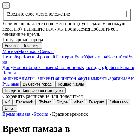
×
Введите свое местоположение
Если вы не найдете свою местность (пусть даже маленькую
деревню), напишите нам - мы постараемся добавить ее в
ближайшее время.
Популярные города
Россия
Весь мир
Москва
Махачкала
Санкт-
Петербург
Казань
Грозный
Екатеринбург
Уфа
Самара
Каспийск
Рос
на-
Дону
Новосибирск
Тюмень
Ставрополь
Краснодар
Дербент
Балаш
Челны
Бишкек
Алматы
Ташкент
Вашингтон
Баку
Шымкент
Караганда
Ак
Рузнама
Выберите город
Компас Киблы
Введите Ваш населенный пункт
Сохранить расписание или поделиться:
VK
Facebook
Twitter
Skype
Viber
Telegram
Whatsapp
Email
Время намаза
›
Россия
› Красноперекопск
Время намаза в