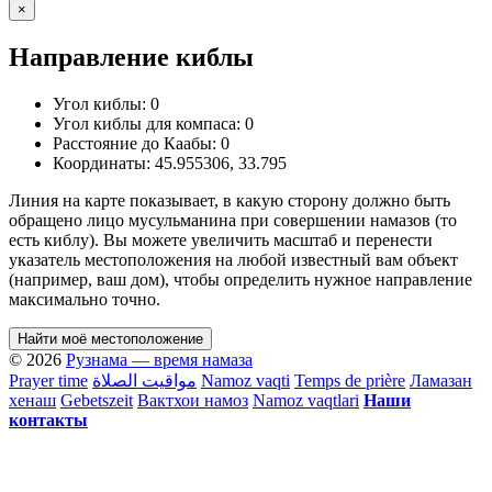
×
Направление киблы
Угол киблы:
0
Угол киблы для компаса:
0
Расстояние до Каабы:
0
Координаты:
45.955306
,
33.795
Линия на карте показывает, в какую сторону должно быть
обращено лицо мусульманина при совершении намазов (то
есть киблу). Вы можете увеличить масштаб и перенести
указатель местоположения на любой известный вам объект
(например, ваш дом), чтобы определить нужное направление
максимально точно.
Найти моё местоположение
© 2026
Рузнама — время намаза
Prayer time
مواقيت الصلاة
Namoz vaqti
Temps de prière
Ламазан
хенаш
Gebetszeit
Вактхои намоз
Namoz vaqtlari
Наши
контакты