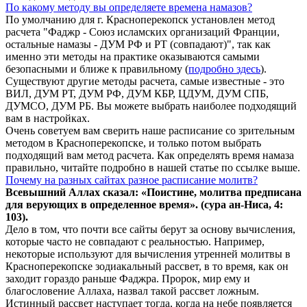
По какому методу вы определяете времена намазов?
По умолчанию для г. Красноперекопск установлен метод
расчета "Фаджр - Союз исламских организаций Франции,
остальные намазы - ДУМ РФ и РТ (совпадают)", так как
именно эти методы на практике оказываются самыми
безопасными и ближе к правильному (
подробно здесь
).
Существуют другие методы расчета, самые известные - это
ВИЛ, ДУМ РТ, ДУМ РФ, ДУМ КБР, ЦДУМ, ДУМ СПБ,
ДУМСО, ДУМ РБ. Вы можете выбрать наиболее подходящий
вам в настройках.
Очень советуем вам сверить наше расписание со зрительным
методом в Красноперекопске, и только потом выбрать
подходящий вам метод расчета. Как определять время намаза
правильно, читайте подробно в нашей статье по ссылке выше.
Почему на разных сайтах разное расписание молитв?
Всевышний Аллах сказал: «Поистине, молитва предписана
для верующих в
определенное
время». (сура ан-Ниса, 4:
103).
Дело в том, что почти все сайты берут за основу вычисления,
которые часто не совпадают с реальностью. Например,
некоторые используют для вычисления утренней молитвы в
Красноперекопске зодиакальный рассвет, в то время, как он
заходит гораздо раньше Фаджра. Пророк, мир ему и
благословение Аллаха, назвал такой рассвет ложным.
Истинный рассвет наступает тогда, когда на небе появляется