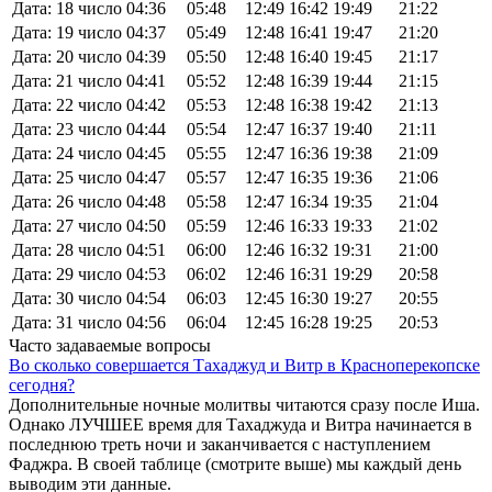
Дата: 18 число
04:36
05:48
12:49
16:42
19:49
21:22
Дата: 19 число
04:37
05:49
12:48
16:41
19:47
21:20
Дата: 20 число
04:39
05:50
12:48
16:40
19:45
21:17
Дата: 21 число
04:41
05:52
12:48
16:39
19:44
21:15
Дата: 22 число
04:42
05:53
12:48
16:38
19:42
21:13
Дата: 23 число
04:44
05:54
12:47
16:37
19:40
21:11
Дата: 24 число
04:45
05:55
12:47
16:36
19:38
21:09
Дата: 25 число
04:47
05:57
12:47
16:35
19:36
21:06
Дата: 26 число
04:48
05:58
12:47
16:34
19:35
21:04
Дата: 27 число
04:50
05:59
12:46
16:33
19:33
21:02
Дата: 28 число
04:51
06:00
12:46
16:32
19:31
21:00
Дата: 29 число
04:53
06:02
12:46
16:31
19:29
20:58
Дата: 30 число
04:54
06:03
12:45
16:30
19:27
20:55
Дата: 31 число
04:56
06:04
12:45
16:28
19:25
20:53
Часто задаваемые вопросы
Во сколько совершается Тахаджуд и Витр в Красноперекопске
сегодня?
Дополнительные ночные молитвы читаются сразу после Иша.
Однако ЛУЧШЕЕ время для Тахаджуда и Витра начинается в
последнюю треть ночи и заканчивается с наступлением
Фаджра. В своей таблице (смотрите выше) мы каждый день
выводим эти данные.