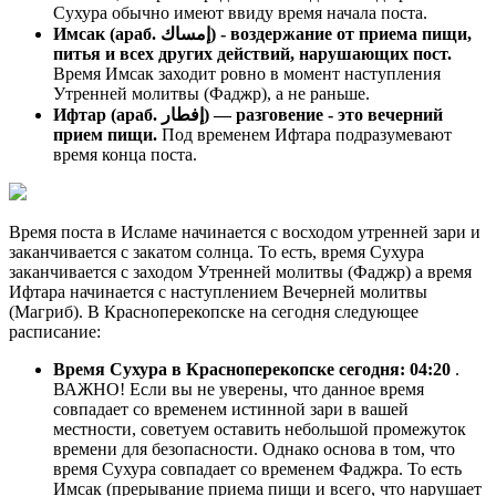
Сухура обычно имеют ввиду время начала поста.
Имсак (араб. إمساك) - воздержание от приема пищи,
питья и всех других действий, нарушающих пост.
Время Имсак заходит ровно в момент наступления
Утренней молитвы (Фаджр), а не раньше.
Ифтар (араб. إفطار) — разговение - это вечерний
прием пищи.
Под временем Ифтара подразумевают
время конца поста.
Время поста в Исламе начинается с восходом утренней зари и
заканчивается с закатом солнца. То есть, время Сухура
заканчивается с заходом Утренней молитвы (Фаджр) а время
Ифтара начинается с наступлением Вечерней молитвы
(Магриб). В Красноперекопске на сегодня следующее
расписание:
Время Сухура в Красноперекопске сегодня:
04:20
.
ВАЖНО! Если вы не уверены, что данное время
совпадает со временем истинной зари в вашей
местности, советуем оставить небольшой промежуток
времени для безопасности. Однако основа в том, что
время Сухура совпадает со временем Фаджра. То есть
Имсак (прерывание приема пищи и всего, что нарушает