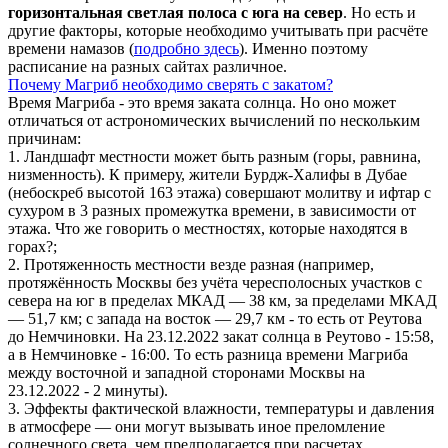
горизонтальная светлая полоса с юга на север
. Но есть и
другие факторы, которые необходимо учитывать при расчёте
времени намазов (
подробно здесь
). Именно поэтому
расписание на разных сайтах различное.
Почему Магриб необходимо сверять с закатом?
Время Магриба - это время заката солнца. Но оно может
отличаться от астрономических вычислений по нескольким
причинам:
1. Ландшафт местности может быть разным (горы, равнина,
низменность). К примеру, жители Бурдж-Халифы в Дубае
(небоскреб высотой 163 этажа) совершают молитву и ифтар с
сухуром в 3 разных промежутка времени, в зависимости от
этажа. Что же говорить о местностях, которые находятся в
горах?;
2. Протяженность местности везде разная (например,
протяжённость Москвы без учёта чересполосных участков с
севера на юг в пределах МКАД — 38 км, за пределами МКАД
— 51,7 км; с запада на восток — 29,7 км - то есть от Реутова
до Немчиновки. На 23.12.2022 закат солнца в Реутово - 15:58,
а в Немчиновке - 16:00. То есть разница времени Магриба
между восточной и западной сторонами Москвы на
23.12.2022 - 2 минуты).
3. Эффекты фактической влажности, температуры и давления
в атмосфере — они могут вызывать иное преломление
солнечного света, чем предполагается при расчетах