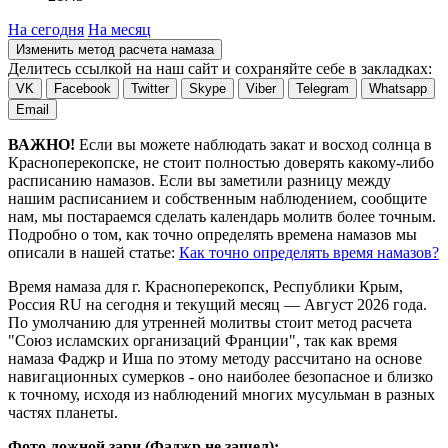
На сегодня
На месяц
Изменить метод расчета намаза
Делитесь ссылкой на наш сайт и сохраняйте себе в закладках:
VK
Facebook
Twitter
Skype
Viber
Telegram
Whatsapp
Email
ВАЖНО!
Если вы можете наблюдать закат и восход солнца в
Красноперекопске, не стоит полностью доверять какому-либо
расписанию намазов. Если вы заметили разницу между
нашим расписанием и собственным наблюдением, сообщите
нам, мы постараемся сделать календарь молитв более точным.
Подробно о том, как точно определять времена намазов мы
описали в нашей статье:
Как точно определять время намазов?
Время намаза для г. Красноперекопск, Республики Крым,
Россия
RU
на
сегодня
и текущий месяц —
Август 2026 года
.
По умолчанию для утренней молитвы стоит метод расчета
"Союз исламских организаций Франции", так как время
намаза Фаджр и Иша по этому методу рассчитано на основе
навигационных сумерков - оно наиболее безопасное и близко
к точному, исходя из наблюдений многих мусульман в разных
частях планеты.
Фото ложной зари (Фаджр не зашел):