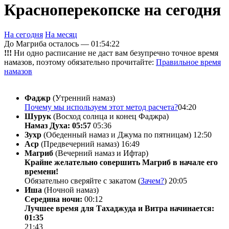
Красноперекопске на сегодня
На сегодня
На месяц
До Магриба осталось —
01:54:22
!!!
Ни одно расписание не даст вам безупречно точное время
намазов, поэтому обязательно прочитайте:
Правильное время
намазов
Фаджр
(Утренний намаз)
Почему мы используем этот метод расчета?
04:20
Шурук
(Восход солнца и конец Фаджра)
Намаз Духа: 05:57
05:36
Зухр
(Обеденный намаз и Джума по пятницам)
12:50
Аср
(Предвечерний намаз)
16:49
Магриб
(Вечерний намаз и Ифтар)
Крайне желательно совершить Магриб в начале его
времени!
Обязательно сверяйте с закатом (
Зачем?
)
20:05
Иша
(Ночной намаз)
Середина ночи:
00:12
Лучшее время для Тахаджуда и Витра начинается:
01:35
21:43