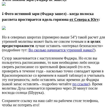
🠗 Фото истинной зари (Фаджр зашел) - когда полоска
рассвета простирается вдоль горизона
от Севера к Югу
:
Но в северных широтах (примерно выше 54°) такой расчет для
утренней молитвы может быть не совсем точным и
в целях
предосторожности
лучше оставить «интервал безопасности»
(подробнее тут:
Во сколько начинается утренний намаз?
).
Сухур заканчивается с наступлением Фаджра. Но если вы
пользуетесь расписаниями, то вам необходимо либо иногда
сверять расписание со зрительной фиксацией (то есть
проверять в течение года - насколько точно совпадает время в
Красноперекопске со временем в нашей таблице) и учитывать
эту погрешность; либо оставлять запас времени до Фаджра
(какой запас оставлять - подробно читайте
по ссылке
). Время
молитвы Духа начинается примерно через 20 минут после
восхода солнца (Шурука).
Сохраните ссылку на наш сайт на рабочем столе телефона,
чтобы не потерять его!