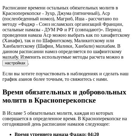
Расписание времени остальных обязательных молитв в
Красноперекопске - Зухр, Джума (пятничный), Аср
(послеобеденный номоз), Магриб, Иша - рассчитано по
методу «Фаджр - Союз исламских организаций Франции,
остальные намазы - ДУМ РФ и РТ (совпадают)». Период
проведения намаза Аср можно выбрать как по ханафитскому
(Ханафи), так и по Шафиитскому, Маликитскому или
Ханбалитскому (Шафии, Малики, Ханбали) мазхабам. В
данном расписании намоз определяется по шафиитскому
мазхабу. Изменить используемые методы расчета можно в
.
настройках
Если вы хотите поучаствовать в наблюдениях и сделать наш
график азанов более точным, то свяжитесь с нами.
Время обязательных и добровольных
молитв в Красноперекопске
В Исламе 5 обязательных молитв, каждая из которых
совершается в определенное время. В Красноперекопске на
сегодняшний день расписание намазов следующее:
Время утреннего намаза Фаджр:
04:20