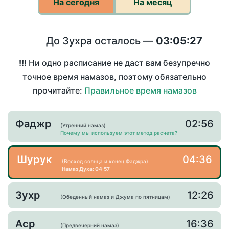
На сегодня
На месяц
До Зухра осталось —
03:05:27
!!!
Ни одно расписание не даст вам безупречно
точное время намазов, поэтому обязательно
прочитайте:
Правильное время намазов
Фаджр
02:56
(Утренний намаз)
Почему мы используем этот метод расчета?
Шурук
04:36
(Восход солнца и конец Фаджра)
Намаз Духа: 04:57
Зухр
12:26
(Обеденный намаз и Джума по пятницам)
Аср
16:36
(Предвечерний намаз)