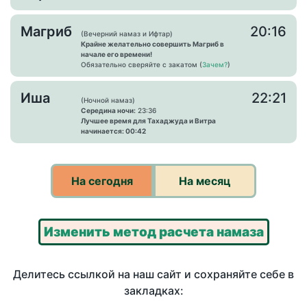
Магриб
20:16
(Вечерний намаз и Ифтар)
Крайне желательно совершить Магриб в
начале его времени!
Обязательно сверяйте с закатом (
Зачем?
)
Иша
22:21
(Ночной намаз)
Середина ночи:
23:36
Лучшее время для Тахаджуда и Витра
начинается: 00:42
На сегодня
На месяц
Изменить метод расчета намаза
Делитесь ссылкой на наш сайт и сохраняйте себе в
закладках: