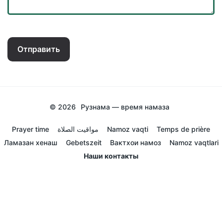
Отправить
© 2026
Рузнама — время намаза
Prayer time
مواقيت الصلاة
Namoz vaqti
Temps de prière
Ламазан хенаш
Gebetszeit
Вактхои намоз
Namoz vaqtlari
Наши контакты