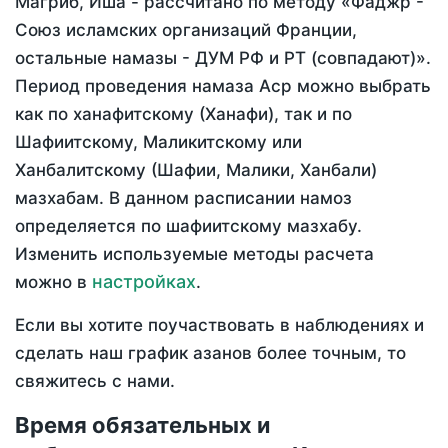
Магриб, Иша - рассчитано по методу «Фаджр -
Союз исламских организаций Франции,
остальные намазы - ДУМ РФ и РТ (совпадают)».
Период проведения намаза Аср можно выбрать
как по ханафитскому (Ханафи), так и по
Шафиитскому, Маликитскому или
Ханбалитскому (Шафии, Малики, Ханбали)
мазхабам. В данном расписании намоз
определяется по шафиитскому мазхабу.
Изменить используемые методы расчета
настройках
можно в
.
Если вы хотите поучаствовать в наблюдениях и
сделать наш график азанов более точным, то
свяжитесь с нами.
Время обязательных и