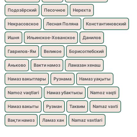
Подозёрский
Песочное
Нерехта
Некрасовское
Лесная Поляна
Константиновский
Ишня
Ильинское-Хованское
Данилов
Гаврилов-Ям
Великое
Борисоглебский
Аньково
Вакти намоз
Ламазан хенаш
Намаз вакытлары
Рузнама
Намаз уақыты
Namoz vaqtlari
Намаз убактысы
Namoz vaqti
Намаз вакыты
Рузман
Таквим
Namaz vaxti
Вақти намоз
Ламаз хан
Namaz vaxtlari