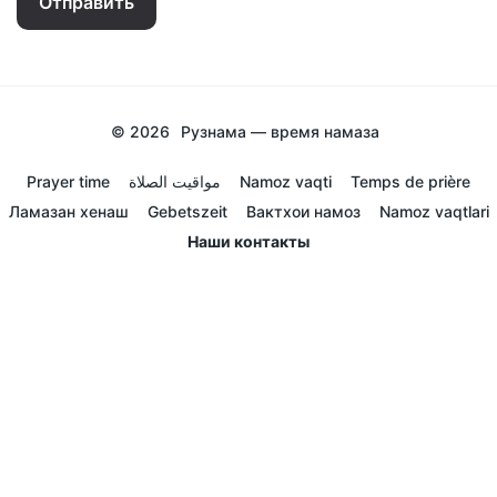
Отправить
© 2026
Рузнама — время намаза
Prayer time
مواقيت الصلاة
Namoz vaqti
Temps de prière
Ламазан хенаш
Gebetszeit
Вактхои намоз
Namoz vaqtlari
Наши контакты