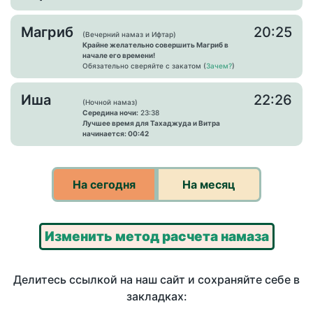
Магриб
20:25
(Вечерний намаз и Ифтар)
Крайне желательно совершить Магриб в
начале его времени!
Обязательно сверяйте с закатом (
Зачем?
)
Иша
22:26
(Ночной намаз)
Середина ночи:
23:38
Лучшее время для Тахаджуда и Витра
начинается: 00:42
На сегодня
На месяц
Изменить метод расчета намаза
Делитесь ссылкой на наш сайт и сохраняйте себе в
закладках: