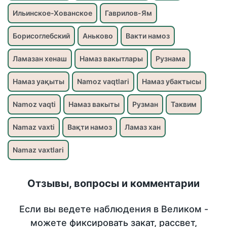
Ильинское-Хованское
Гаврилов-Ям
Борисоглебский
Аньково
Вакти намоз
Ламазан хенаш
Намаз вакытлары
Рузнама
Намаз уақыты
Namoz vaqtlari
Намаз убактысы
Namoz vaqti
Намаз вакыты
Рузман
Таквим
Namaz vaxti
Вақти намоз
Ламаз хан
Namaz vaxtlari
Отзывы, вопросы и комментарии
Если вы ведете наблюдения в Великом -
можете фиксировать закат, рассвет,