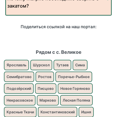
закатом?
Поделиться ссылкой на наш портал:
Рядом с с. Великое
Ярославль
Шурскол
Тутаев
Сима
Семибратово
Ростов
Поречье-Рыбное
Подозёрский
Писцово
Новое Горяново
Некрасовское
Марково
Лесная Поляна
Красные Ткачи
Константиновский
Ишня