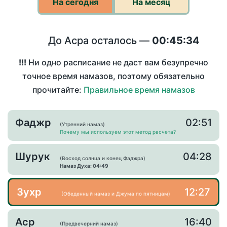
На сегодня
На месяц
До Асра осталось —
00:45:34
!!!
Ни одно расписание не даст вам безупречно
точное время намазов, поэтому обязательно
прочитайте:
Правильное время намазов
Фаджр
02:51
(Утренний намаз)
Почему мы используем этот метод расчета?
Шурук
04:28
(Восход солнца и конец Фаджра)
Намаз Духа: 04:49
Зухр
12:27
(Обеденный намаз и Джума по пятницам)
Аср
16:40
(Предвечерний намаз)