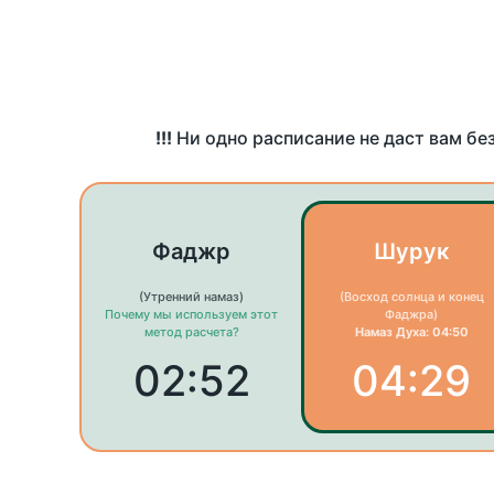
!!!
Ни одно расписание не даст вам бе
Фаджр
Шурук
(Утренний намаз)
(Восход солнца и конец
Почему мы используем этот
Фаджра)
метод расчета?
Намаз Духа: 04:50
02:52
04:29