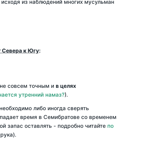
, исходя из наблюдений многих мусульман
т Севера к Югу
:
 не совсем точным и
в целях
нается утренний намаз?
).
необходимо либо иногда сверять
овпадает время в Семибратове со временем
ой запас оставлять - подробно читайте
по
рука).