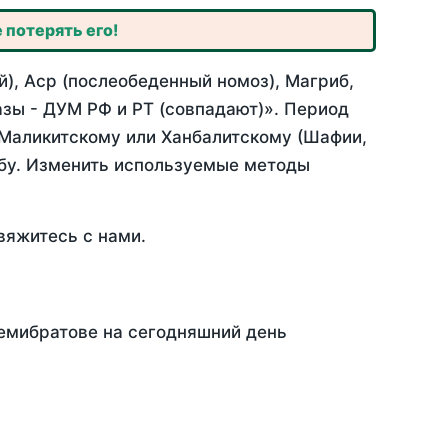
 потерять его!
), Аср (послеобеденный номоз), Магриб,
зы - ДУМ РФ и РТ (совпадают)». Период
 Маликитскому или Ханбалитскому (Шафии,
абу. Изменить используемые методы
вяжитесь с нами.
Семибратове на сегодняшний день