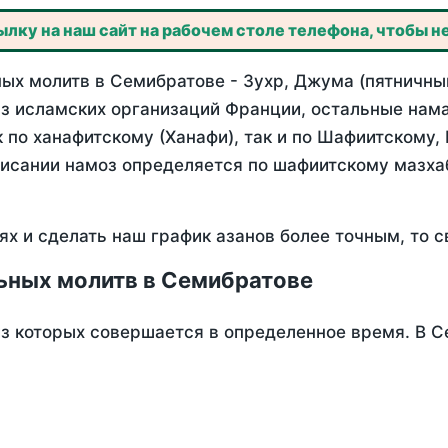
лку на наш сайт на рабочем столе телефона, чтобы не
ых молитв в Семибратове - Зухр, Джума (пятничный
з исламских организаций Франции, остальные нама
 по ханафитскому (Ханафи), так и по Шафиитскому,
писании намоз определяется по шафиитскому мазх
ях и сделать наш график азанов более точным, то с
ьных молитв в Семибратове
из которых совершается в определенное время. В 