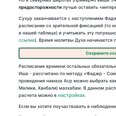
Но в северных широтах (примерно выше 54
предосторожности
лучше оставить «интерв
Сухур заканчивается с наступлением Фадж
расписание со зрительной фиксацией (то е
в нашей таблице) и учитывать эту погрешн
ссылке
). Время молитвы Духа начинается 
Сохраните ссы
Расписание времени остальных обязательны
Иша - рассчитано по методу «Фаджр - Сою
проведения намаза Аср можно выбрать как
Малики, Ханбали) мазхабам. В данном рас
настройках
расчета можно в
.
Если вы хотите поучаствовать в наблюдени