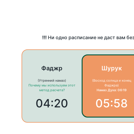
!!!
Ни одно расписание не даст вам бе
Фаджр
Шурук
(Утренний намаз)
(Восход солнца и конец
Почему мы используем этот
Фаджра)
метод расчета?
Намаз Духа: 06:19
04:20
05:58