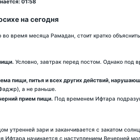
нается: 01:58
осихе на сегодня
о во время месяца Рамадан, стоит кратко объясни
ем пищи.
Условно, завтрак перед постом. Однако под 
ержание от приема пищи, питья и всех других действий, наруша
аджр), а не раньше.
 - это вечерний прием пищи.
Под временем Ифтара подразум
ом утренней зари и заканчивается с закатом солнц
я Ифтара начинается с наступлением Вечерней мол