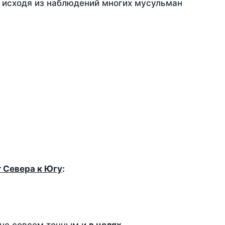
, исходя из наблюдений многих мусульман
т Севера к Югу
: