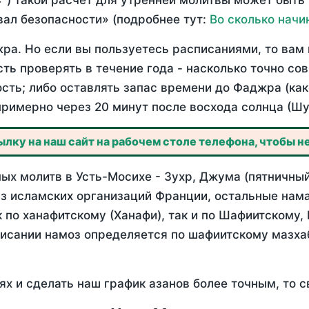
°) такой расчет для утренней молитвы может быть
ал безопасности» (подробнее тут:
Во сколько начи
ра. Но если вы пользуетесь расписаниями, то вам 
сть проверять в течение года - насколько точно с
ость; либо оставлять запас времени до Фаджра (как
примерно через 20 минут после восхода солнца (Шу
лку на наш сайт на рабочем столе телефона, чтобы не
х молитв в Усть-Мосихе - Зухр, Джума (пятничный
з исламских организаций Франции, остальные нама
 по ханафитскому (Ханафи), так и по Шафиитскому,
писании намоз определяется по шафиитскому мазх
ях и сделать наш график азанов более точным, то с