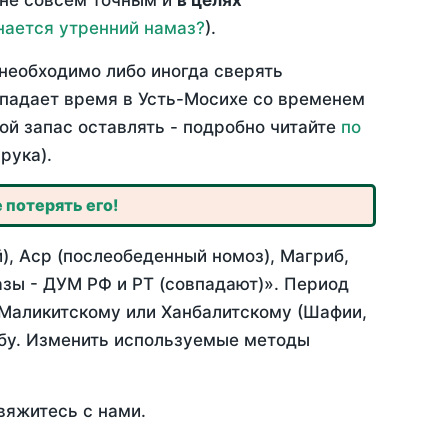
 не совсем точным и
в целях
нается утренний намаз?
).
необходимо либо иногда сверять
овпадает время в Усть-Мосихе со временем
ой запас оставлять - подробно читайте
по
рука).
 потерять его!
), Аср (послеобеденный номоз), Магриб,
зы - ДУМ РФ и РТ (совпадают)». Период
 Маликитскому или Ханбалитскому (Шафии,
абу. Изменить используемые методы
вяжитесь с нами.