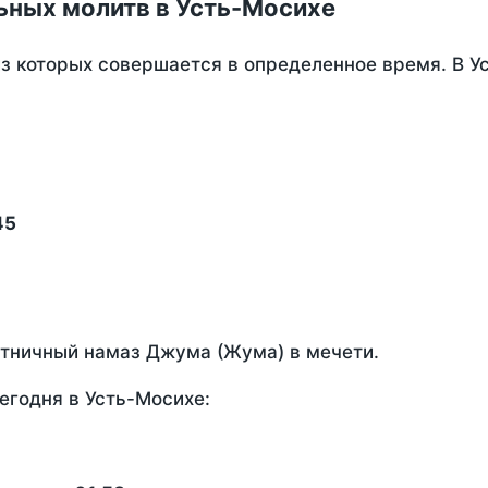
ьных молитв в Усть-Мосихе
из которых совершается в определенное время. В У
45
ятничный намаз Джума (Жума) в мечети.
егодня в Усть-Мосихе: