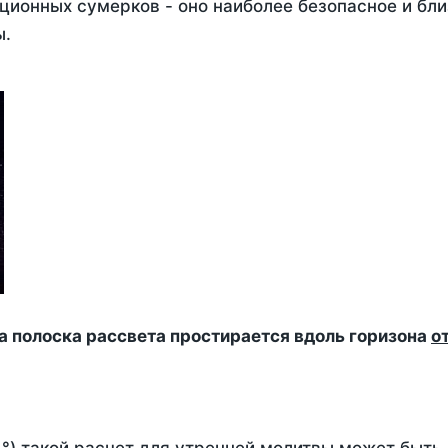
ционных сумерков - оно наиболее безопасное и бли
ы.
да полоска рассвета простирается вдоль горизона
о