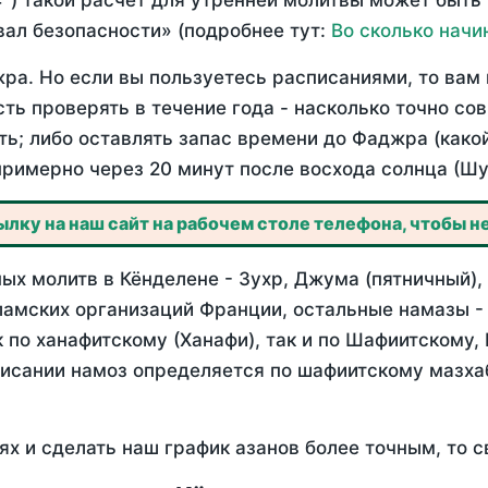
°) такой расчет для утренней молитвы может быть
ал безопасности» (подробнее тут:
Во сколько начи
ра. Но если вы пользуетесь расписаниями, то вам 
сть проверять в течение года - насколько точно со
ть; либо оставлять запас времени до Фаджра (како
примерно через 20 минут после восхода солнца (Шу
лку на наш сайт на рабочем столе телефона, чтобы не
ых молитв в Кёнделене - Зухр, Джума (пятничный),
ламских организаций Франции, остальные намазы -
 по ханафитскому (Ханафи), так и по Шафиитскому,
писании намоз определяется по шафиитскому мазх
ях и сделать наш график азанов более точным, то с