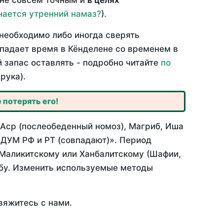
 не совсем точным и
в целях
нается утренний намаз?
).
необходимо либо иногда сверять
впадает время в Кёнделене со временем в
й запас оставлять - подробно читайте
по
рука).
 потерять его!
 Аср (послеобеденный номоз), Магриб, Иша
 ДУМ РФ и РТ (совпадают)». Период
 Маликитскому или Ханбалитскому (Шафии,
абу. Изменить используемые методы
вяжитесь с нами.