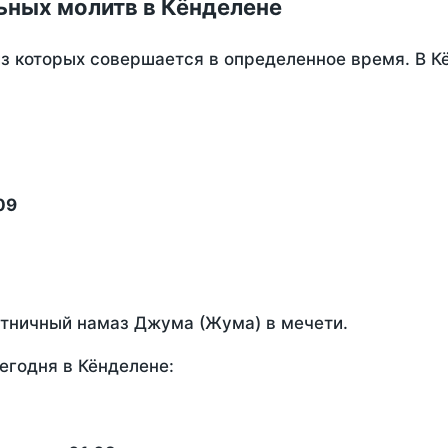
ьных молитв в Кёнделене
из которых совершается в определенное время. В К
09
ятничный намаз Джума (Жума) в мечети.
егодня в Кёнделене: