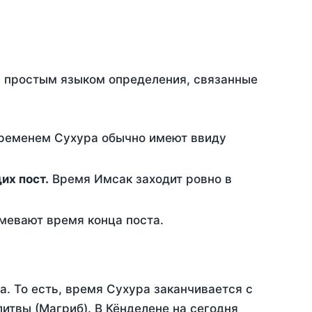
ть простым языком определения, связанные
временем Сухура обычно имеют ввиду
ющих пост.
Время Имсак заходит ровно в
евают время конца поста.
а. То есть, время Сухура заканчивается с
итвы (Магриб). В Кёнделене на сегодня