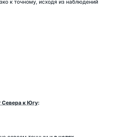
зко к точному, исходя из наблюдений
т Севера к Югу
: