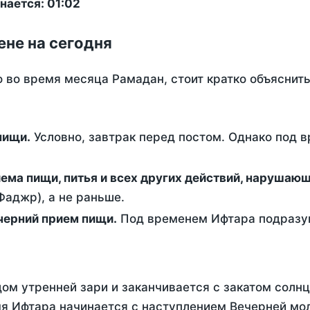
нается: 01:02
ене на сегодня
о во время месяца Рамадан, стоит кратко объясни
ем пищи.
Условно, завтрак перед постом. Однако под 
ержание от приема пищи, питья и всех других действий, наруша
аджр), а не раньше.
 - это вечерний прием пищи.
Под временем Ифтара подразум
ом утренней зари и заканчивается с закатом солнц
я Ифтара начинается с наступлением Вечерней мол