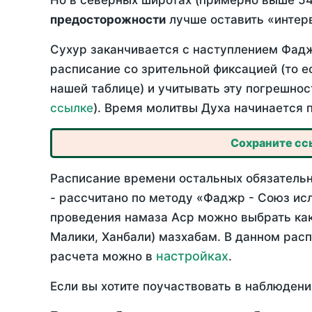
Но в северных широтах (примерно выше 54
предосторожности
лучше оставить «интерв
Сухур заканчивается с наступлением Фадж
расписание со зрительной фиксацией (то е
нашей таблице) и учитывать эту погрешнос
ссылке
). Время молитвы Духа начинается 
Сохраните ссы
Расписание времени остальных обязательн
- рассчитано по методу «Фаджр - Союз ис
проведения намаза Аср можно выбрать как
Малики, Ханбали) мазхабам. В данном рас
настройках
расчета можно в
.
Если вы хотите поучаствовать в наблюдени