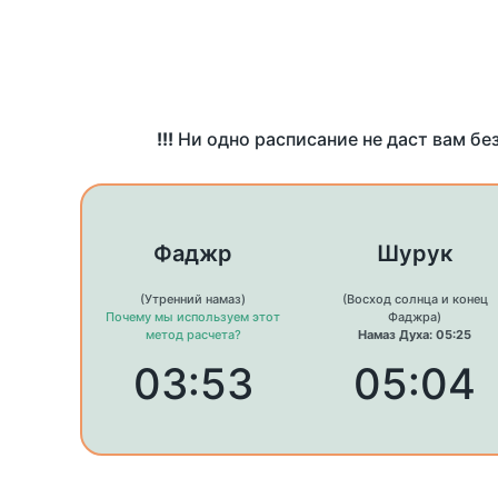
!!!
Ни одно расписание не даст вам бе
Фаджр
Шурук
(Утренний намаз)
(Восход солнца и конец
Почему мы используем этот
Фаджра)
метод расчета?
Намаз Духа: 05:25
03:53
05:04