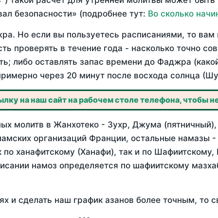
°) такой расчет для утренней молитвы может быть
ал безопасности» (подробнее тут:
Во сколько начи
ра. Но если вы пользуетесь расписаниями, то вам 
сть проверять в течение года - насколько точно с
ть; либо оставлять запас времени до Фаджра (како
примерно через 20 минут после восхода солнца (Шу
лку на наш сайт на рабочем столе телефона, чтобы не
ых молитв в Жанхотеко - Зухр, Джума (пятничный),
ламских организаций Франции, остальные намазы -
 по ханафитскому (Ханафи), так и по Шафиитскому,
писании намоз определяется по шафиитскому мазх
ях и сделать наш график азанов более точным, то с