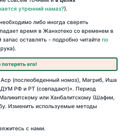
 не совсем точным и
в целях
нается утренний намаз?
).
необходимо либо иногда сверять
овпадает время в Жанхотеко со временем в
й запас оставлять - подробно читайте
по
рука).
 потерять его!
 Аср (послеобеденный номоз), Магриб, Иша
 ДУМ РФ и РТ (совпадают)». Период
 Маликитскому или Ханбалитскому (Шафии,
абу. Изменить используемые методы
вяжитесь с нами.