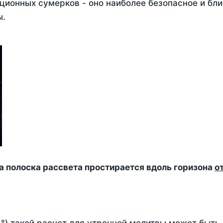
ционных сумерков - оно наиболее безопасное и бли
ы.
да полоска рассвета простирается вдоль горизона
о