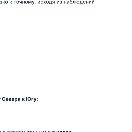
зко к точному, исходя из наблюдений
т Севера к Югу
: