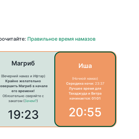
прочитайте:
Правильное время намазов
Магриб
Иша
(Вечерний намаз и Ифтар)
(Ночной намаз)
Крайне желательно
Середина ночи:
23:37
совершить Магриб в начале
Лучшее время для
его времени!
Тахаджуда и Витра
Обязательно сверяйте с
начинается: 01:01
закатом (
Зачем?
)
20:55
19:23