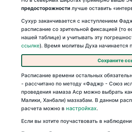
Но в северных широтах (примерно выше 54
предосторожности
лучше оставить «интерв
Сухур заканчивается с наступлением Фадж
расписание со зрительной фиксацией (то е
нашей таблице) и учитывать эту погрешнос
ссылке
). Время молитвы Духа начинается 
Сохраните ссы
Расписание времени остальных обязательн
- рассчитано по методу «Фаджр - Союз ис
проведения намаза Аср можно выбрать как
Малики, Ханбали) мазхабам. В данном рас
настройках
расчета можно в
.
Если вы хотите поучаствовать в наблюдени