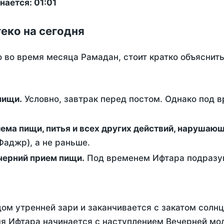
ается: 01:01
еко на сегодня
о во время месяца Рамадан, стоит кратко объясни
ем пищи.
Условно, завтрак перед постом. Однако под 
ержание от приема пищи, питья и всех других действий, наруша
аджр), а не раньше.
 - это вечерний прием пищи.
Под временем Ифтара подразум
ом утренней зари и заканчивается с закатом солнц
я Ифтара начинается с наступлением Вечерней мол