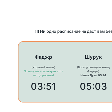
!!!
Ни одно расписание не даст вам бе
Фаджр
Шурук
(Утренний намаз)
(Восход солнца и конец
Почему мы используем этот
Фаджра)
метод расчета?
Намаз Духа: 05:24
03:51
05:03