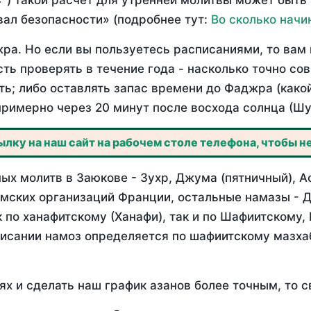
°) такой расчет для утренней молитвы может быть
ал безопасности» (подробнее тут:
Во сколько начи
ра. Но если вы пользуетесь расписаниями, то вам 
сть проверять в течение года - насколько точно с
ть; либо оставлять запас времени до Фаджра (како
примерно через 20 минут после восхода солнца (Шу
лку на наш сайт на рабочем столе телефона, чтобы не
х молитв в Заюкове - Зухр, Джума (пятничный), А
мских организаций Франции, остальные намазы - Д
 по ханафитскому (Ханафи), так и по Шафиитскому,
писании намоз определяется по шафиитскому мазх
ях и сделать наш график азанов более точным, то с