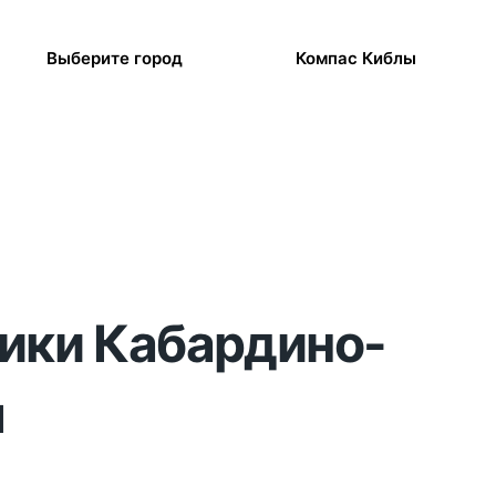
Выберите город
Компас Киблы
лики Кабардино-
я