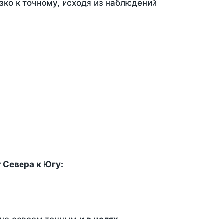
зко к точному, исходя из наблюдений
т Севера к Югу
: