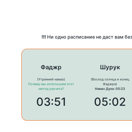
!!!
Ни одно расписание не даст вам бе
Фаджр
Шурук
(Утренний намаз)
(Восход солнца и конец
Почему мы используем этот
Фаджра)
метод расчета?
Намаз Духа: 05:23
03:51
05:02