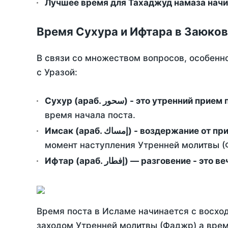
Лучшее время для Тахаджуд намаза начин
Время Сухура и Ифтара в Заюков
В связи со множеством вопросов, особенн
с Уразой:
Сухур (араб. سحور) - это утренний при
время начала поста.
Имсак (араб. إمساك) - возд
момент наступления Утренней молитвы (Ф
Ифтар (араб. إفطار) — разговение
Время поста в Исламе начинается с восход
заходом Утренней молитвы (Фаджр) а врем