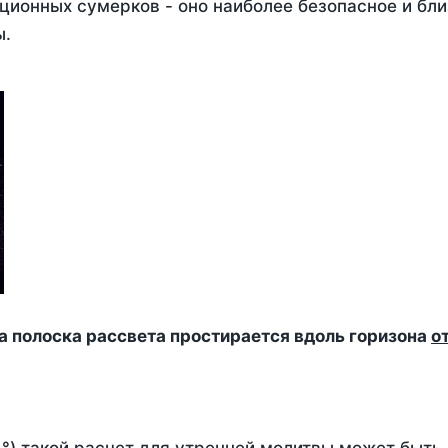
ционных сумерков - оно наиболее безопасное и бли
ы.
да полоска рассвета простирается вдоль горизона
о