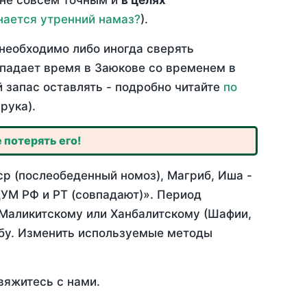
 не совсем точным и
в целях
нается утренний намаз?
).
необходимо либо иногда сверять
овпадает время в Заюкове со временем в
й запас оставлять - подробно читайте
по
рука).
 потерять его!
ср (послеобеденный номоз), Магриб, Иша -
УМ РФ и РТ (совпадают)». Период
 Маликитскому или Ханбалитскому (Шафии,
абу. Изменить используемые методы
вяжитесь с нами.