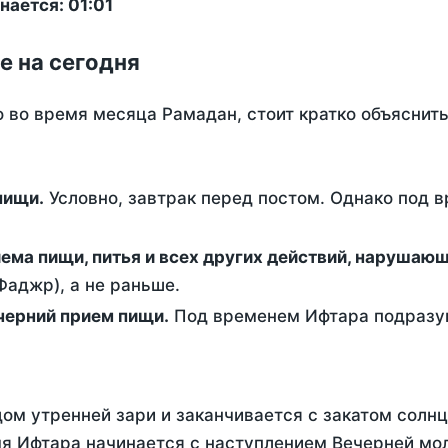
ается: 01:01
е на сегодня
о во время месяца Рамадан, стоит кратко объясни
ем пищи.
Условно, завтрак перед постом. Однако под 
ержание от приема пищи, питья и всех других действий, наруша
аджр), а не раньше.
 - это вечерний прием пищи.
Под временем Ифтара подразум
ом утренней зари и заканчивается с закатом солнц
я Ифтара начинается с наступлением Вечерней мол