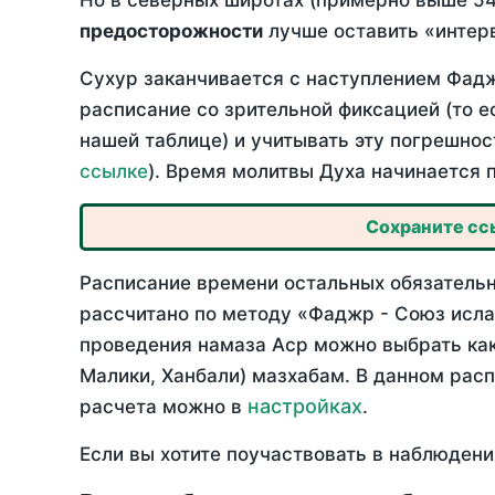
Но в северных широтах (примерно выше 54
предосторожности
лучше оставить «интерв
Сухур заканчивается с наступлением Фадж
расписание со зрительной фиксацией (то е
нашей таблице) и учитывать эту погрешнос
ссылке
). Время молитвы Духа начинается 
Сохраните ссы
Расписание времени остальных обязательны
рассчитано по методу «Фаджр - Союз исла
проведения намаза Аср можно выбрать как
Малики, Ханбали) мазхабам. В данном рас
настройках
расчета можно в
.
Если вы хотите поучаствовать в наблюдени