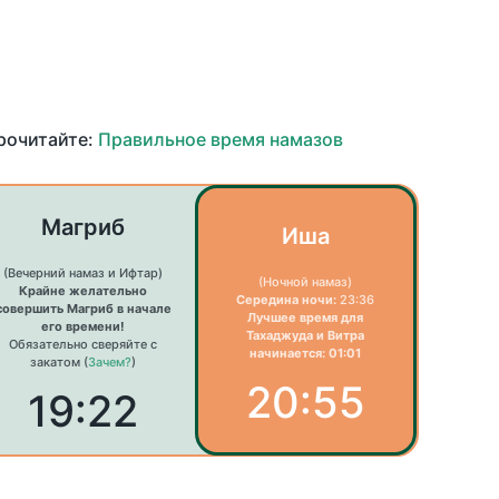
прочитайте:
Правильное время намазов
Магриб
Иша
(Вечерний намаз и Ифтар)
(Ночной намаз)
Крайне желательно
Середина ночи:
23:36
совершить Магриб в начале
Лучшее время для
его времени!
Тахаджуда и Витра
Обязательно сверяйте с
начинается: 01:01
закатом (
Зачем?
)
20:55
19:22