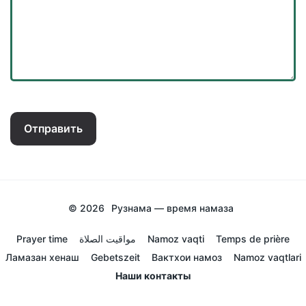
Отправить
© 2026
Рузнама — время намаза
Prayer time
مواقيت الصلاة
Namoz vaqti
Temps de prière
Ламазан хенаш
Gebetszeit
Вактхои намоз
Namoz vaqtlari
Наши контакты