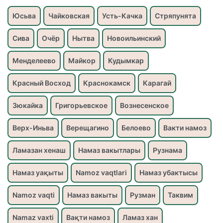
Юсьва
Чайковская
Усть-Качка
Стряпунята
Сива
Очёр
Нытва
Новоильинский
Менделеево
Майкор
Кудымкар
Красный Восход
Краснокамск
Карагай
Зюкайка
Григорьевское
Вознесенское
Верх-Иньва
Верещагино
Белоево
Вакти намоз
Ламазан хенаш
Намаз вакытлары
Рузнама
Намаз уақыты
Namoz vaqtlari
Намаз убактысы
Namoz vaqti
Намаз вакыты
Рузман
Таквим
Namaz vaxti
Вақти намоз
Ламаз хан