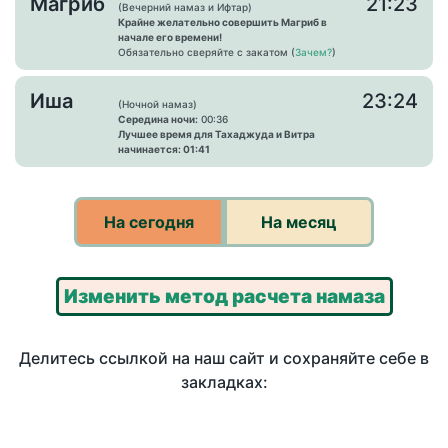
Магриб
21:23
(Вечерний намаз и Ифтар)
Крайне желательно совершить Магриб в
начале его времени!
Обязательно сверяйте с закатом (
Зачем?
)
Иша
23:24
(Ночной намаз)
Середина ночи:
00:36
Лучшее время для Тахаджуда и Витра
начинается: 01:41
На сегодня
На месяц
Изменить метод расчета намаза
Делитесь ссылкой на наш сайт и сохраняйте себе в
закладках: