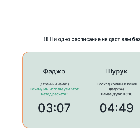
!!!
Ни одно расписание не даст вам бе
Фаджр
Шурук
(Утренний намаз)
(Восход солнца и конец
Почему мы используем этот
Фаджра)
метод расчета?
Намаз Духа: 05:10
03:07
04:49