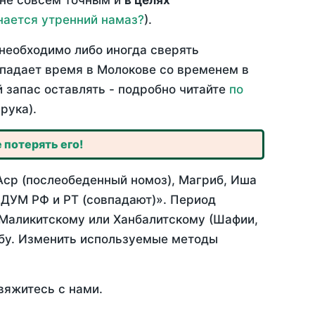
 не совсем точным и
в целях
нается утренний намаз?
).
необходимо либо иногда сверять
овпадает время в Молокове со временем в
й запас оставлять - подробно читайте
по
рука).
 потерять его!
Аср (послеобеденный номоз), Магриб, Иша
 ДУМ РФ и РТ (совпадают)». Период
 Маликитскому или Ханбалитскому (Шафии,
абу. Изменить используемые методы
вяжитесь с нами.