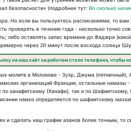
°) такой расчет для утренней молитвы может быть
ал безопасности» (подробнее тут:
Во сколько начи
ра. Но если вы пользуетесь расписаниями, то вам 
сть проверять в течение года - насколько точно с
ть; либо оставлять запас времени до Фаджра (како
примерно через 20 минут после восхода солнца (Шу
лку на наш сайт на рабочем столе телефона, чтобы не
ых молитв в Молокове - Зухр, Джума (пятничный), 
ламских организаций Франции, остальные намазы -
 по ханафитскому (Ханафи), так и по Шафиитскому,
писании намоз определяется по шафиитскому мазх
ях и сделать наш график азанов более точным, то с