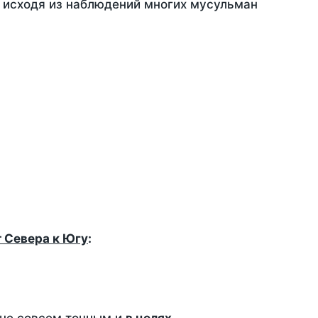
, исходя из наблюдений многих мусульман
т Севера к Югу
: