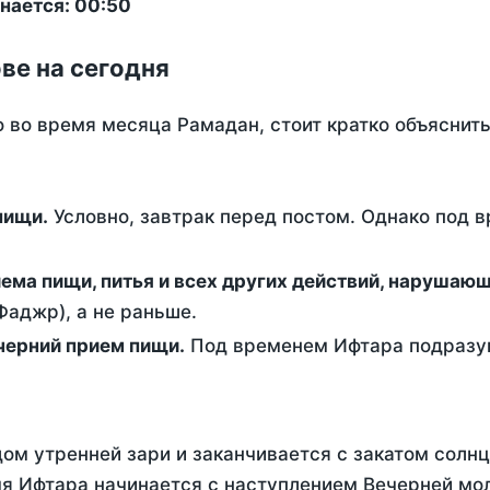
нается: 00:50
ве на сегодня
о во время месяца Рамадан, стоит кратко объясни
ем пищи.
Условно, завтрак перед постом. Однако под 
ержание от приема пищи, питья и всех других действий, наруша
аджр), а не раньше.
 - это вечерний прием пищи.
Под временем Ифтара подразум
ом утренней зари и заканчивается с закатом солнц
я Ифтара начинается с наступлением Вечерней мол