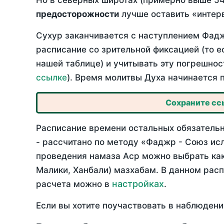
Но в северных широтах (примерно выше 54
предосторожности
лучше оставить «интерв
Сухур заканчивается с наступлением Фадж
расписание со зрительной фиксацией (то е
нашей таблице) и учитывать эту погрешнос
ссылке
). Время молитвы Духа начинается 
Сохраните ссы
Расписание времени остальных обязательн
- рассчитано по методу «Фаджр - Союз ис
проведения намаза Аср можно выбрать как
Малики, Ханбали) мазхабам. В данном рас
настройках
расчета можно в
.
Если вы хотите поучаствовать в наблюдени