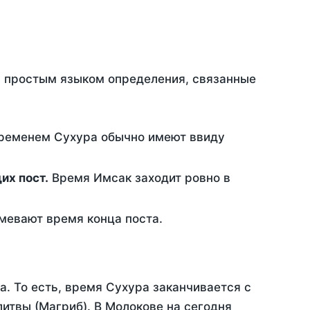
ть простым языком определения, связанные
временем Сухура обычно имеют ввиду
ющих пост.
Время Имсак заходит ровно в
евают время конца поста.
а. То есть, время Сухура заканчивается с
итвы (Магриб). В Молокове на сегодня