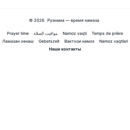
© 2026
Рузнама — время намаза
Prayer time
مواقيت الصلاة
Namoz vaqti
Temps de prière
Ламазан хенаш
Gebetszeit
Вактхои намоз
Namoz vaqtlari
Наши контакты