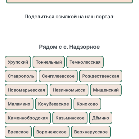
Поделиться ссылкой на наш портал:
Рядом с с. Надзорное
Урупский
Тоннельный
Темнолесская
Ставрополь
Сенгилеевское
Рождественская
Новомарьевская
Невинномысск
Мищенский
Маламино
Кочубеевское
Коноково
Каменнобродская
Казьминское
Дёмино
Вревское
Воронежское
Верхнерусское