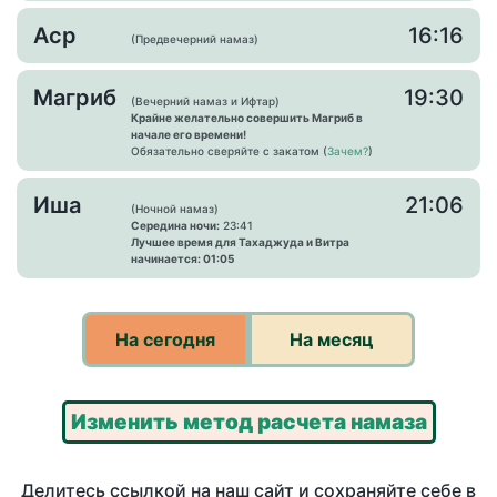
Аср
16:16
(Предвечерний намаз)
Магриб
19:30
(Вечерний намаз и Ифтар)
Крайне желательно совершить Магриб в
начале его времени!
Обязательно сверяйте с закатом (
Зачем?
)
Иша
21:06
(Ночной намаз)
Середина ночи:
23:41
Лучшее время для Тахаджуда и Витра
начинается: 01:05
На сегодня
На месяц
Изменить метод расчета намаза
Делитесь ссылкой на наш сайт и сохраняйте себе в