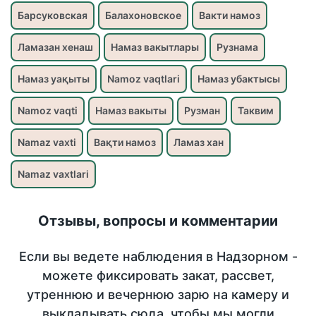
Барсуковская
Балахоновское
Вакти намоз
Ламазан хенаш
Намаз вакытлары
Рузнама
Намаз уақыты
Namoz vaqtlari
Намаз убактысы
Namoz vaqti
Намаз вакыты
Рузман
Таквим
Namaz vaxti
Вақти намоз
Ламаз хан
Namaz vaxtlari
Отзывы, вопросы и комментарии
Если вы ведете наблюдения в Надзорном -
можете фиксировать закат, рассвет,
утреннюю и вечернюю зарю на камеру и
выкладывать сюда, чтобы мы могли