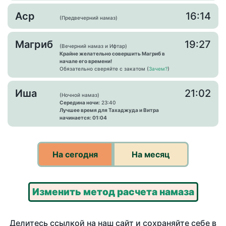
Аср
16:14
(Предвечерний намаз)
Магриб
19:27
(Вечерний намаз и Ифтар)
Крайне желательно совершить Магриб в
начале его времени!
Обязательно сверяйте с закатом (
Зачем?
)
Иша
21:02
(Ночной намаз)
Середина ночи:
23:40
Лучшее время для Тахаджуда и Витра
начинается: 01:04
На сегодня
На месяц
Изменить метод расчета намаза
Делитесь ссылкой на наш сайт и сохраняйте себе в