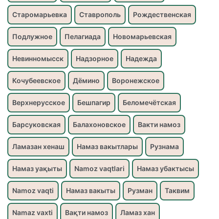
Старомарьевка
Ставрополь
Рождественская
Подлужное
Пелагиада
Новомарьевская
Невинномысск
Надзорное
Надежда
Кочубеевское
Дёмино
Воронежское
Верхнерусское
Бешпагир
Беломечётская
Барсуковская
Балахоновское
Вакти намоз
Ламазан хенаш
Намаз вакытлары
Рузнама
Намаз уақыты
Namoz vaqtlari
Намаз убактысы
Namoz vaqti
Намаз вакыты
Рузман
Таквим
Namaz vaxti
Вақти намоз
Ламаз хан