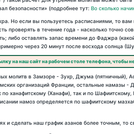
°) такой расчет для утренней молитвы может быть
ал безопасности» (подробнее тут:
Во сколько начи
ра. Но если вы пользуетесь расписаниями, то вам 
сть проверять в течение года - насколько точно с
ть; либо оставлять запас времени до Фаджра (како
примерно через 20 минут после восхода солнца (Шу
лку на наш сайт на рабочем столе телефона, чтобы не
х молитв в Замзоре - Зухр, Джума (пятничный), А
мских организаций Франции, остальные намазы - Д
 по ханафитскому (Ханафи), так и по Шафиитскому,
писании намоз определяется по шафиитскому мазх
ях и сделать наш график азанов более точным, то с