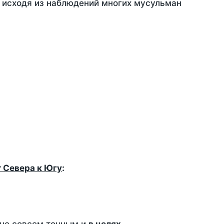
, исходя из наблюдений многих мусульман
т Севера к Югу
: