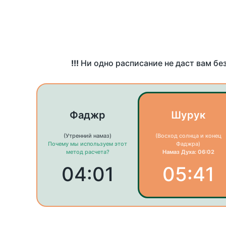
!!!
Ни одно расписание не даст вам бе
Фаджр
Шурук
(Утренний намаз)
(Восход солнца и конец
Почему мы используем этот
Фаджра)
метод расчета?
Намаз Духа: 06:02
04:01
05:41