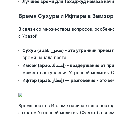
Лучшее время для Тахаджуд намаза начи
Время Сухура и Ифтара в Замзор
В связи со множеством вопросов, особенн
с Уразой:
Сухур (араб. سحور) - это утренний при
время начала поста.
Имсак (араб. إمساك) - возд
момент наступления Утренней молитвы (Ф
Ифтар (араб. إفطار) — разговение
Время поста в Исламе начинается с восход
заходом Утренней молитвы (Фаджр) а врем