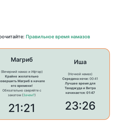
прочитайте:
Правильное время намазов
Магриб
Иша
(Вечерний намаз и Ифтар)
(Ночной намаз)
Крайне желательно
Середина ночи:
00:41
совершить Магриб в начале
Лучшее время для
его времени!
Тахаджуда и Витра
Обязательно сверяйте с
начинается: 01:47
закатом (
Зачем?
)
23:26
21:21