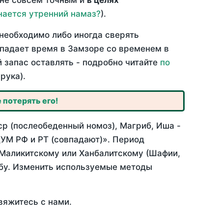
 не совсем точным и
в целях
нается утренний намаз?
).
необходимо либо иногда сверять
овпадает время в Замзоре со временем в
й запас оставлять - подробно читайте
по
рука).
 потерять его!
ср (послеобеденный номоз), Магриб, Иша -
УМ РФ и РТ (совпадают)». Период
 Маликитскому или Ханбалитскому (Шафии,
абу. Изменить используемые методы
вяжитесь с нами.