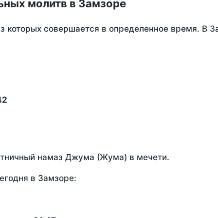
ьных молитв в Замзоре
из которых совершается в определенное время. В 
42
ятничный намаз Джума (Жума) в мечети.
егодня в Замзоре: