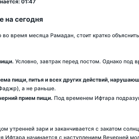
нается: 01:47
е на сегодня
о во время месяца Рамадан, стоит кратко объясни
ем пищи.
Условно, завтрак перед постом. Однако под 
ержание от приема пищи, питья и всех других действий, наруша
аджр), а не раньше.
 - это вечерний прием пищи.
Под временем Ифтара подразум
ом утренней зари и заканчивается с закатом солнц
я Ифтара начинается с наступлением Вечерней мол