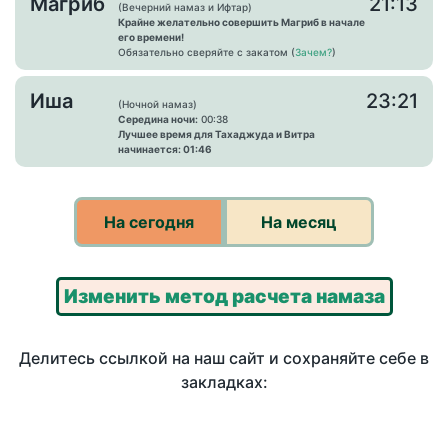
Магриб
21:13
(Вечерний намаз и Ифтар)
Крайне желательно совершить Магриб в начале
его времени!
Обязательно сверяйте с закатом (
Зачем?
)
Иша
23:21
(Ночной намаз)
Середина ночи:
00:38
Лучшее время для Тахаджуда и Витра
начинается: 01:46
На сегодня
На месяц
Изменить метод расчета намаза
Делитесь ссылкой на наш сайт и сохраняйте себе в
закладках: