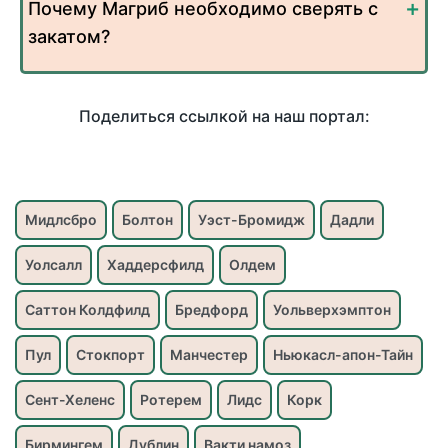
Почему Магриб необходимо сверять с
закатом?
Поделиться ссылкой на наш портал:
Мидлсбро
Болтон
Уэст-Бромидж
Дадли
Уолсалл
Хаддерсфилд
Олдем
Саттон Колдфилд
Бредфорд
Уольверхэмптон
Пул
Стокпорт
Манчестер
Ньюкасл-апон-Тайн
Сент-Хеленс
Ротерем
Лидс
Корк
Бирмингем
Дублин
Вакти намоз