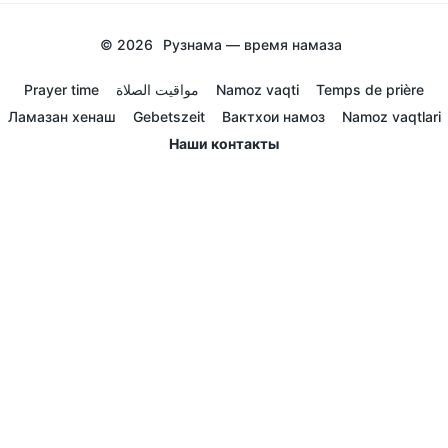
© 2026
Рузнама — время намаза
Prayer time
مواقيت الصلاة
Namoz vaqti
Temps de prière
Ламазан хенаш
Gebetszeit
Вактхои намоз
Namoz vaqtlari
Наши контакты