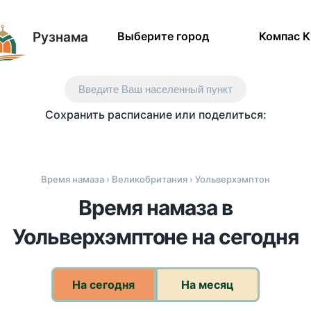
Рузнама
Выберите город
Компас 
Введите Ваш населенный пункт
Сохранить расписание или поделиться:
Время намаза
›
Великобритания
› Уольверхэмптон
Время намаза в
Уольверхэмптоне на сегодня
На сегодня
На месяц