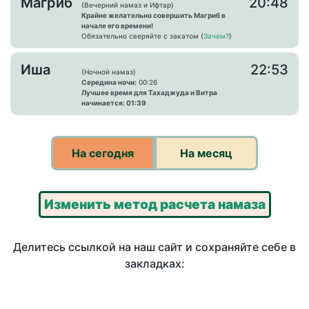
Магриб
20:48
(Вечерний намаз и Ифтар)
Крайне желательно совершить Магриб в
начале его времени!
Обязательно сверяйте с закатом (
Зачем?
)
Иша
22:53
(Ночной намаз)
Середина ночи:
00:26
Лучшее время для Тахаджуда и Витра
начинается: 01:39
На сегодня
На месяц
Изменить метод расчета намаза
Делитесь ссылкой на наш сайт и сохраняйте себе в
закладках: