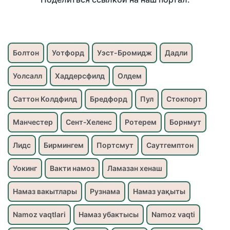
Болтон
Уотфорд
Уэст-Бромидж
Дадли
Уолсалл
Хаддерсфилд
Олдем
Саттон Колдфилд
Бредфорд
Пул
Стокпорт
Манчестер
Сент-Хеленс
Ротерем
Борнмут
Лидс
Бирмингем
Портсмут
Саутгемптон
Уокинг
Вакти намоз
Ламазан хенаш
Намаз вакытлары
Рузнама
Намаз уақыты
Namoz vaqtlari
Намаз убактысы
Namoz vaqti