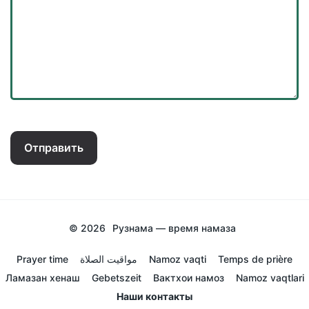
Отправить
© 2026
Рузнама — время намаза
Prayer time
مواقيت الصلاة
Namoz vaqti
Temps de prière
Ламазан хенаш
Gebetszeit
Вактхои намоз
Namoz vaqtlari
Наши контакты