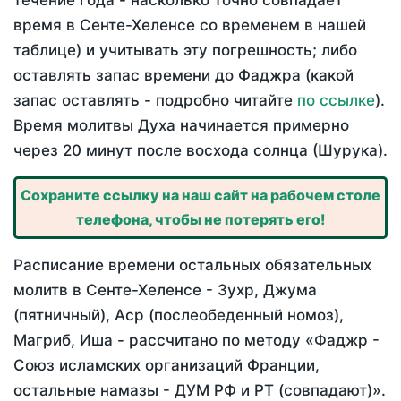
течение года - насколько точно совпадает
время в Сенте-Хеленсе со временем в нашей
таблице) и учитывать эту погрешность; либо
оставлять запас времени до Фаджра (какой
запас оставлять - подробно читайте
по ссылке
).
Время молитвы Духа начинается примерно
через 20 минут после восхода солнца (Шурука).
Сохраните ссылку на наш сайт на рабочем столе
телефона, чтобы не потерять его!
Расписание времени остальных обязательных
молитв в Сенте-Хеленсе - Зухр, Джума
(пятничный), Аср (послеобеденный номоз),
Магриб, Иша - рассчитано по методу «Фаджр -
Союз исламских организаций Франции,
остальные намазы - ДУМ РФ и РТ (совпадают)».