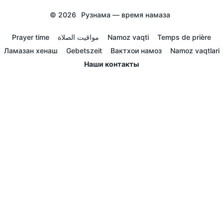
© 2026
Рузнама — время намаза
Prayer time
مواقيت الصلاة
Namoz vaqti
Temps de prière
Ламазан хенаш
Gebetszeit
Вактхои намоз
Namoz vaqtlari
Наши контакты