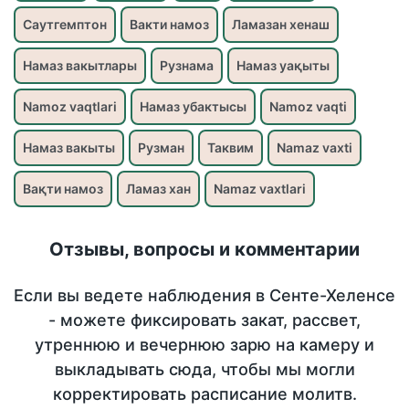
Саутгемптон
Вакти намоз
Ламазан хенаш
Намаз вакытлары
Рузнама
Намаз уақыты
Namoz vaqtlari
Намаз убактысы
Namoz vaqti
Намаз вакыты
Рузман
Таквим
Namaz vaxti
Вақти намоз
Ламаз хан
Namaz vaxtlari
Отзывы, вопросы и комментарии
Если вы ведете наблюдения в Сенте-Хеленсе
- можете фиксировать закат, рассвет,
утреннюю и вечернюю зарю на камеру и
выкладывать сюда, чтобы мы могли
корректировать расписание молитв.