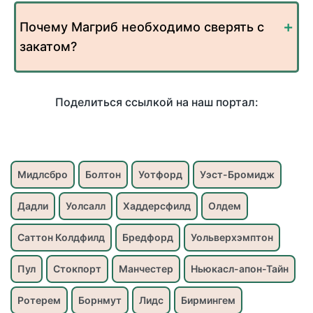
Почему Магриб необходимо сверять с
закатом?
Поделиться ссылкой на наш портал:
Мидлсбро
Болтон
Уотфорд
Уэст-Бромидж
Дадли
Уолсалл
Хаддерсфилд
Олдем
Саттон Колдфилд
Бредфорд
Уольверхэмптон
Пул
Стокпорт
Манчестер
Ньюкасл-апон-Тайн
Ротерем
Борнмут
Лидс
Бирмингем