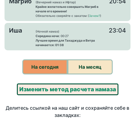
Магриб
20:54
(Вечерний намаз и Ифтар)
Крайне желательно совершить Магриб в
начале его времени!
Обязательно сверяйте с закатом (
Зачем?
)
Иша
23:04
(Ночной намаз)
Середина ночи:
00:27
Лучшее время для Тахаджуда и Витра
начинается: 01:38
На сегодня
На месяц
Изменить метод расчета намаза
Делитесь ссылкой на наш сайт и сохраняйте себе в
закладках: