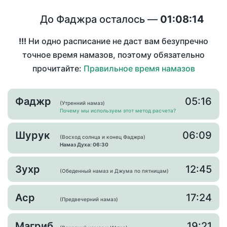
До Фаджра осталось —
01:08:14
!!!
Ни одно расписание не даст вам безупречно
точное время намазов, поэтому обязательно
прочитайте:
Правильное время намазов
Фаджр
05:16
(Утренний намаз)
Почему мы используем этот метод расчета?
Шурук
06:09
(Восход солнца и конец Фаджра)
Намаз Духа: 06:30
Зухр
12:45
(Обеденный намаз и Джума по пятницам)
Аср
17:24
(Предвечерний намаз)
Магриб
19:21