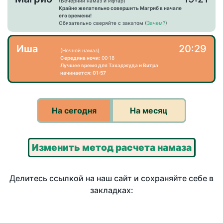
(Вечерний намаз и Ифтар)
Крайне желательно совершить Магриб в начале
его времени!
Обязательно сверяйте с закатом (
Зачем?
)
Иша
20:29
(Ночной намаз)
Середина ночи:
00:18
Лучшее время для Тахаджуда и Витра
начинается: 01:57
На сегодня
На месяц
Изменить метод расчета намаза
Делитесь ссылкой на наш сайт и сохраняйте себе в
закладках: