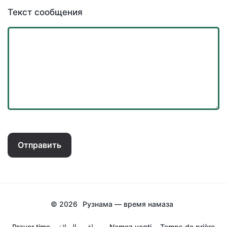
Текст сообщения
Отправить
© 2026
Рузнама — время намаза
Prayer time
مواقيت الصلاة
Namoz vaqti
Temps de prière