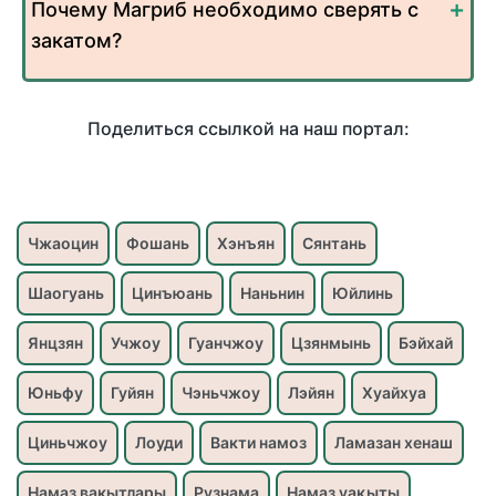
Почему Магриб необходимо сверять с
закатом?
Поделиться ссылкой на наш портал:
Чжаоцин
Фошань
Хэнъян
Сянтань
Шаогуань
Цинъюань
Наньнин
Юйлинь
Янцзян
Учжоу
Гуанчжоу
Цзянмынь
Бэйхай
Юньфу
Гуйян
Чэньчжоу
Лэйян
Хуайхуа
Циньчжоу
Лоуди
Вакти намоз
Ламазан хенаш
Намаз вакытлары
Рузнама
Намаз уақыты