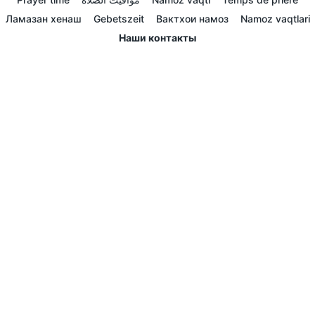
Ламазан хенаш
Gebetszeit
Вактхои намоз
Namoz vaqtlari
Наши контакты