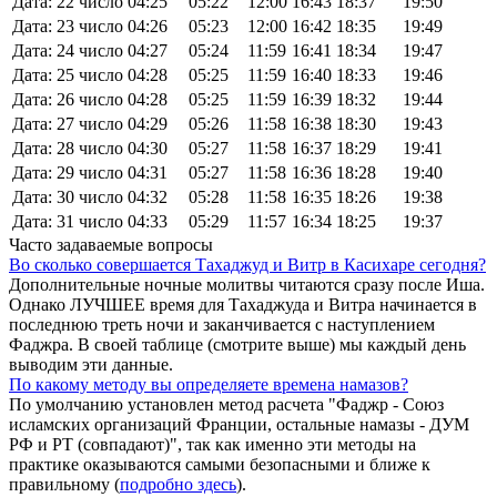
Дата: 22 число
04:25
05:22
12:00
16:43
18:37
19:50
Дата: 23 число
04:26
05:23
12:00
16:42
18:35
19:49
Дата: 24 число
04:27
05:24
11:59
16:41
18:34
19:47
Дата: 25 число
04:28
05:25
11:59
16:40
18:33
19:46
Дата: 26 число
04:28
05:25
11:59
16:39
18:32
19:44
Дата: 27 число
04:29
05:26
11:58
16:38
18:30
19:43
Дата: 28 число
04:30
05:27
11:58
16:37
18:29
19:41
Дата: 29 число
04:31
05:27
11:58
16:36
18:28
19:40
Дата: 30 число
04:32
05:28
11:58
16:35
18:26
19:38
Дата: 31 число
04:33
05:29
11:57
16:34
18:25
19:37
Часто задаваемые вопросы
Во сколько совершается Тахаджуд и Витр в Касихаре сегодня?
Дополнительные ночные молитвы читаются сразу после Иша.
Однако ЛУЧШЕЕ время для Тахаджуда и Витра начинается в
последнюю треть ночи и заканчивается с наступлением
Фаджра. В своей таблице (смотрите выше) мы каждый день
выводим эти данные.
По какому методу вы определяете времена намазов?
По умолчанию установлен метод расчета "Фаджр - Союз
исламских организаций Франции, остальные намазы - ДУМ
РФ и РТ (совпадают)", так как именно эти методы на
практике оказываются самыми безопасными и ближе к
правильному (
подробно здесь
).