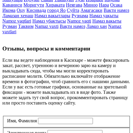
Каваниси
Моригути
Хираката
Неягава
Миноо
Нара
Осака
Икома
Оцу
Кисивада
город Яо
Суйта
Амагасаки
Вакти намоз
Ламазан хенаш
Намаз вакытлары
Рузнама
Намаз уақыты
Namoz vaqtlari
Намаз убактысы
Namoz vaqti
Намаз вакыты
Рузман
Таквим
Namaz vaxti
Вақти намоз
Ламаз хан
Namaz
vaxtlari
Отзывы, вопросы и комментарии
Если вы ведете наблюдения в Касихаре - можете фиксировать
закат, рассвет, утреннюю и вечернюю зарю на камеру и
выкладывать сюда, чтобы мы могли корректировать
расписание молитв. Обязательно включайте отображение
времени в фотографии, чтоб сравнить его с нашими данными.
Если у вас есть готовые графики, основанные на зрительной
фиксации - можете выкладывать их в виде фото. Также
можете задать тут свой вопрос, прокомментировать страницу
или просто поставить оценку сайту.
Имя, Фамилия
Электронная почта