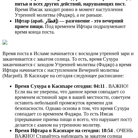
питья и всех других действий, нарушающих пост.
Время Имсак заходит ровно в момент наступления
Утренней молитвы (Фаджр), а не раньше.
Ифтар (араб. إفطار) — разговение - это вечерний
прием пищи.
Под временем Ифтара подразумевают
время конца поста.
Время поста в Исламе начинается с восходом утренней зари и
заканчивается с закатом солнца. То есть, время Сухура
заканчивается с заходом Утренней молитвы (Фаджр) а время
Ифтара начинается с наступлением Вечерней молитвы
(Магриб). В Касихаре на сегодня следующее расписание:
Время Сухура в Касихаре сегодня:
04:11
. ВАЖНО!
Если вы не уверены, что данное время совпадает со
временем истинной зари в вашей местности, советуем
оставить небольшой промежуток времени для
безопасности. Однако основа в том, что время Сухура
совпадает со временем Фаджра. То есть Имсак
(прерывание приема пищи и всего, что нарушает пост)
делается с азаном на утреннюю молитву.
Время Ифтара в Касихаре на сегодня:
18:54
. ОЧЕНЬ
ВАЖНО! Старайтесь наблюдать за закатом солнца