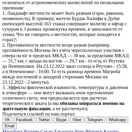
отличаться от астрономических вычислений по нескольким
причинам:
1. Ландшафт местности может быть разным (горы, равнина,
низменность). К примеру, жители Бурдж-Халифы в Дубае
(небоскреб высотой 163 этажа) совершают молитву и ифтар с
сухуром в 3 разных промежутка времени, в зависимости от
этажа. Что же говорить о местностях, которые находятся в
горах?;
2. Протяженность местности везде разная (например,
протяжённость Москвы без учёта чересполосных участков с
севера на юг в пределах МКАД — 38 км, за пределами МКАД
— 51,7 км; с запада на восток — 29,7 км - то есть от Реутова
до Немчиновки. На 23.12.2022 закат солнца в Реутово - 15:58,
а в Немчиновке - 16:00. То есть разница времени Магриба
между восточной и западной сторонами Москвы на
23.12.2022 - 2 минуты).
3. Эффекты фактической влажности, температуры и давления
в атмосфере — они могут вызывать иное преломление
солнечного света, чем предполагается при расчетах
теоретического заката (а мы
обязаны опираться именно на
зрительную фиксацию
, а не рассчетную);
Поделиться ссылкой на наш портал:
VK
Facebook
Twitter
Skype
Viber
Telegram
Whatsapp
Email
Мацубара
Идзуми
Сакаи
Такацуки
Удзи
Ибараки
Кадома