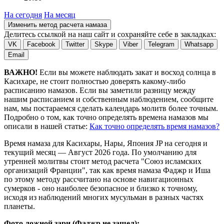
На сегодня
На месяц
Изменить метод расчета намаза
Делитесь ссылкой на наш сайт и сохраняйте себе в закладках:
VK
Facebook
Twitter
Skype
Viber
Telegram
Whatsapp
Email
ВАЖНО!
Если вы можете наблюдать закат и восход солнца в
Касихаре, не стоит полностью доверять какому-либо
расписанию намазов. Если вы заметили разницу между
нашим расписанием и собственным наблюдением, сообщите
нам, мы постараемся сделать календарь молитв более точным.
Подробно о том, как точно определять времена намазов мы
описали в нашей статье:
Как точно определять время намазов?
Время намаза для Касихары, Нары, Япония
JP
на
сегодня
и
текущий месяц —
Август 2026 года
. По умолчанию для
утренней молитвы стоит метод расчета "Союз исламских
организаций Франции", так как время намаза Фаджр и Иша
по этому методу рассчитано на основе навигационных
сумерков - оно наиболее безопасное и близко к точному,
исходя из наблюдений многих мусульман в разных частях
планеты.
Фото ложной зари (Фаджр не зашел):