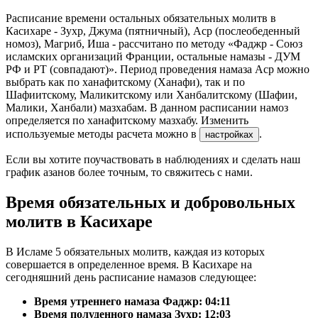
Расписание времени остальных обязательных молитв в
Касихаре - Зухр, Джума (пятничный), Аср (послеобеденный
номоз), Магриб, Иша - рассчитано по методу «Фаджр - Союз
исламских организаций Франции, остальные намазы - ДУМ
РФ и РТ (совпадают)». Период проведения намаза Аср можно
выбрать как по ханафитскому (Ханафи), так и по
Шафиитскому, Маликитскому или Ханбалитскому (Шафии,
Малики, Ханбали) мазхабам. В данном расписании намоз
определяется по ханафитскому мазхабу. Изменить
используемые методы расчета можно в
.
настройках
Если вы хотите поучаствовать в наблюдениях и сделать наш
график азанов более точным, то свяжитесь с нами.
Время обязательных и добровольных
молитв в Касихаре
В Исламе 5 обязательных молитв, каждая из которых
совершается в определенное время. В Касихаре на
сегодняшний день расписание намазов следующее:
Время утреннего намаза Фаджр:
04:11
Время полуденного намаза Зухр:
12:03