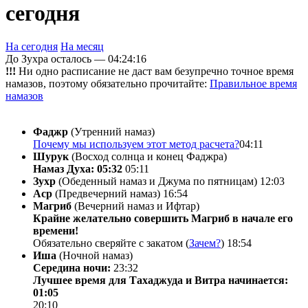
сегодня
На сегодня
На месяц
До Зухра осталось —
04:24:16
!!!
Ни одно расписание не даст вам безупречно точное время
намазов, поэтому обязательно прочитайте:
Правильное время
намазов
Фаджр
(Утренний намаз)
Почему мы используем этот метод расчета?
04:11
Шурук
(Восход солнца и конец Фаджра)
Намаз Духа: 05:32
05:11
Зухр
(Обеденный намаз и Джума по пятницам)
12:03
Аср
(Предвечерний намаз)
16:54
Магриб
(Вечерний намаз и Ифтар)
Крайне желательно совершить Магриб в начале его
времени!
Обязательно сверяйте с закатом (
Зачем?
)
18:54
Иша
(Ночной намаз)
Середина ночи:
23:32
Лучшее время для Тахаджуда и Витра начинается:
01:05
20:10