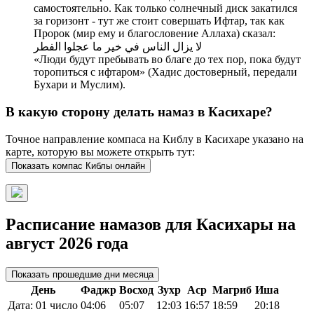
самостоятельно. Как только солнечный диск закатился
за горизонт - тут же стоит совершать Ифтар, так как
Пророк (мир ему и благословение Аллаха) сказал:
لا يزال الناس في خير ما عجلوا الفطر
«Люди будут пребывать во благе до тех пор, пока будут
торопиться с ифтаром» (Хадис достоверный, передали
Бухари и Муслим).
В какую сторону делать намаз в Касихаре?
Точное направление компаса на Киблу в Касихаре указано на
карте, которую вы можете открыть тут:
Показать компас Киблы онлайн
Расписание намазов для Касихары на
август 2026 года
Показать прошедшие дни месяца
День
Фаджр
Восход
Зухр
Аср
Магриб
Иша
Дата: 01 число
04:06
05:07
12:03
16:57
18:59
20:18