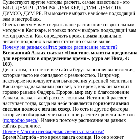
Существуют другие методы расчета, самые известные - это
ВИЛ, ДУМ РТ, ДУМ РФ, ДУМ КБР, ЦДУМ, ДУМ СПБ,
ДУМСО, ДУМ РБ. Вы можете выбрать наиболее подходящий
вам в настройках.
Очень советуем вам сверить наше расписание со зрительным
методом в Касихаре, и только потом выбрать подходящий вам
метод расчета. Как определять время намаза правильно,
читайте подробно в нашей статье по ссылке выше.
Почему на разных сайтах разное расписание молитв?
Всевышний Аллах сказал: «Поистине, молитва предписана
для верующих в
определенное
время». (сура ан-Ниса, 4:
103).
Дело в том, что почти все сайты берут за основу вычисления,
которые часто не совпадают с реальностью. Например,
некоторые используют для вычисления утренней молитвы в
Касихаре зодиакальный рассвет, в то время, как он заходит
гораздо раньше Фаджра. Пророк, мир ему и благословение
Аллаха, назвал такой рассвет ложным. Истинный рассвет
наступает тогда, когда на небе появляется
горизонтальная
светлая полоса с юга на север
. Но есть и другие факторы,
которые необходимо учитывать при расчёте времени намазов
(
подробно здесь
). Именно поэтому расписание на разных
сайтах различное.
Почему Магриб необходимо сверять с закатом?
Время Магриба - это время заката солнца. Но оно может