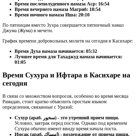
Время послеполуденного намаза Аср:
16:54
Время вечернего намаза Магриб:
18:54
Время ночного намаза Иша:
20:10
По пятницам вместо Зухра совершается пятничный намаз
Джума (Жума) в мечети.
График времени добровольных молитв на сегодня в Касихаре:
Время Духа намаза начинается: 05:32
Лучшее время для Тахаджуд намаза начинается:
01:05
Время Сухура и Ифтара в Касихаре на
сегодня
В связи со множеством вопросов, особенно во время месяца
Рамадан, стоит кратко объяснить простым языком
определения, связанные с Уразой:
Сухур (араб. سحور) - это утренний прием пищи.
Условно, завтрак перед постом. Однако под временем
Сухура обычно имеют ввиду время начала поста.
Имсак (араб. إمساك) - воздержание от приема пищи,