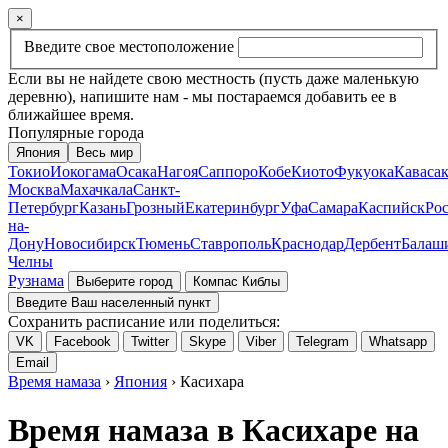
×
Введите свое местоположение
Если вы не найдете свою местность (пусть даже маленькую
деревню), напишите нам - мы постараемся добавить ее в
ближайшее время.
Популярные города
Япония
Весь мир
Токио
Иокогама
Осака
Нагоя
Саппоро
Кобе
Киото
Фукуока
Каваса
Москва
Махачкала
Санкт-
Петербург
Казань
Грозный
Екатеринбург
Уфа
Самара
Каспийск
Рос
на-
Дону
Новосибирск
Тюмень
Ставрополь
Краснодар
Дербент
Балаш
Челны
Рузнама
Выберите город
Компас Киблы
Введите Ваш населенный пункт
Сохранить расписание или поделиться:
VK
Facebook
Twitter
Skype
Viber
Telegram
Whatsapp
Email
Время намаза
›
Япония
› Касихара
Время намаза в Касихаре на