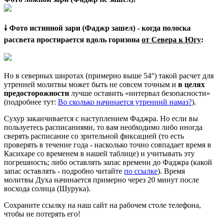
🠗 Фото истинной зари (Фаджр зашел) - когда полоска
рассвета простирается вдоль горизона
от Севера к Югу
:
Но в северных широтах (примерно выше 54°) такой расчет для
утренней молитвы может быть не совсем точным и
в целях
предосторожности
лучше оставить «интервал безопасности»
(подробнее тут:
Во сколько начинается утренний намаз?
).
Сухур заканчивается с наступлением Фаджра. Но если вы
пользуетесь расписаниями, то вам необходимо либо иногда
сверять расписание со зрительной фиксацией (то есть
проверять в течение года - насколько точно совпадает время в
Касихаре со временем в нашей таблице) и учитывать эту
погрешность; либо оставлять запас времени до Фаджра (какой
запас оставлять - подробно читайте
по ссылке
). Время
молитвы Духа начинается примерно через 20 минут после
восхода солнца (Шурука).
Сохраните ссылку на наш сайт на рабочем столе телефона,
чтобы не потерять его!