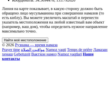
Координаты:
34.5094478
,
135.792626
Линия на карте показывает, в какую сторону должно быть
обращено лицо мусульманина при совершении намазов (то
есть киблу). Вы можете увеличить масштаб и перенести
указатель местоположения на любой известный вам объект
(например, ваш дом), чтобы определить нужное направление
максимально точно.
Найти моё местоположение
© 2026
Рузнама — время намаза
Prayer time
مواقيت الصلاة
Namoz vaqti
Temps de prière
Ламазан
хенаш
Gebetszeit
Вактхои намоз
Namoz vaqtlari
Наши
контакты